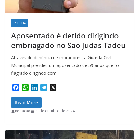
POLÍCIA
Aposentado é detido dirigindo
embriagado no São Judas Tadeu
Através de denúncia de moradores, a Guarda Civil
Municipal prendeu um aposentado de 59 anos que foi
flagrado dirigindo com
F
W
L
T
X
a
h
i
e
c
a
n
l
Read More
e
t
k
e
Redacao
10 de outubro de 2024
b
s
e
g
o
A
d
r
o
p
I
a
k
p
n
m