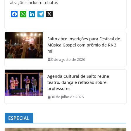
atrações incluem tributos
F
W
L
T
X
a
h
i
e
c
a
n
l
e
t
k
e
Salto abre inscrições para Festival de
b
s
e
g
Música Gospel com prêmio de R$ 3
o
A
d
r
mil
o
p
I
a
k
p
n
m
3 de agosto de 2026
Agenda Cultural de Salto reúne
teatro, dança e reflexão sobre
professores
30 de julho de 2026
ESPECIAL