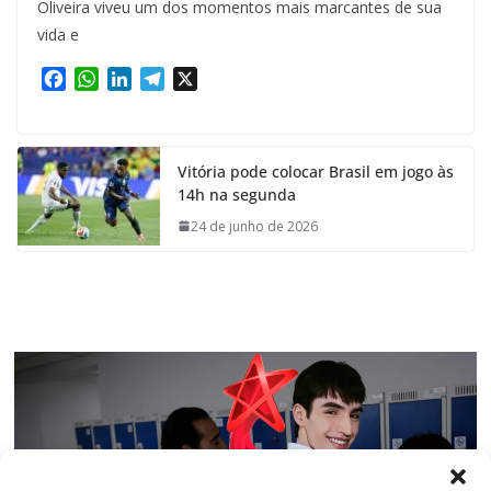
Oliveira viveu um dos momentos mais marcantes de sua
vida e
F
W
L
T
X
a
h
i
e
c
a
n
l
e
t
k
e
Vitória pode colocar Brasil em jogo às
b
s
e
g
14h na segunda
o
A
d
r
o
p
I
a
24 de junho de 2026
k
p
n
m