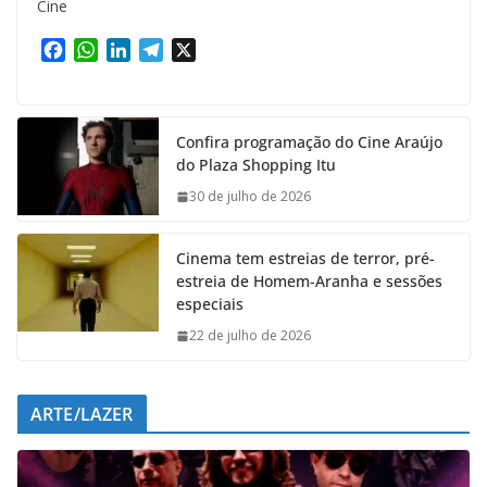
Cine
F
W
L
T
X
a
h
i
e
c
a
n
l
e
t
k
e
Confira programação do Cine Araújo
b
s
e
g
do Plaza Shopping Itu
o
A
d
r
o
p
I
a
30 de julho de 2026
k
p
n
m
Cinema tem estreias de terror, pré-
estreia de Homem-Aranha e sessões
especiais
22 de julho de 2026
ARTE/LAZER