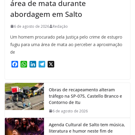
área de mata durante
abordagem em Salto
6 de agosto de 2026
Redação
Um homem procurado pela Justiça pelo crime de estupro
fugiu para uma área de mata ao perceber a aproximação
de
F
W
L
T
X
a
h
i
e
c
a
n
l
e
t
k
e
Obras de recapeamento alteram
b
s
e
g
tráfego na SP-075, Castello Branco e
o
A
d
r
Contorno de Itu
o
p
I
a
k
p
n
m
6 de agosto de 2026
Agenda Cultural de Salto tem música,
literatura e humor neste fim de