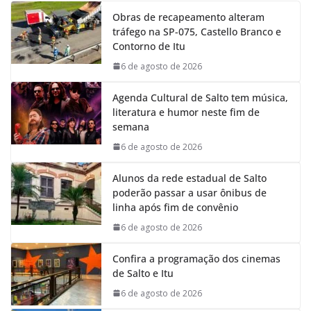
e
t
k
e
Obras de recapeamento alteram
b
s
e
g
tráfego na SP-075, Castello Branco e
o
A
d
r
Contorno de Itu
o
p
I
a
k
p
n
m
6 de agosto de 2026
Agenda Cultural de Salto tem música,
literatura e humor neste fim de
semana
6 de agosto de 2026
Alunos da rede estadual de Salto
poderão passar a usar ônibus de
linha após fim de convênio
6 de agosto de 2026
Confira a programação dos cinemas
de Salto e Itu
6 de agosto de 2026