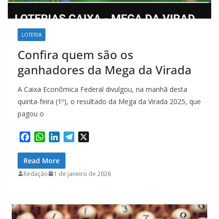
LOTERIA
Confira quem são os
ganhadores da Mega da Virada
A Caixa Econômica Federal divulgou, na manhã desta
quinta-feira (1º), o resultado da Mega da Virada 2025, que
pagou o
F
W
L
T
X
a
h
i
e
c
a
n
l
Read More
e
t
k
e
Redação
1 de janeiro de 2026
b
s
e
g
o
A
d
r
o
p
I
a
k
p
n
m