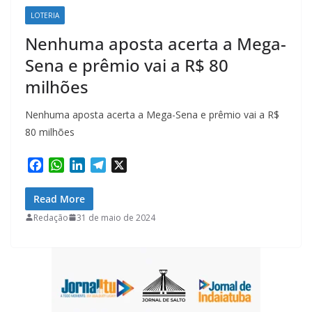
LOTERIA
Nenhuma aposta acerta a Mega-
Sena e prêmio vai a R$ 80
milhões
Nenhuma aposta acerta a Mega-Sena e prêmio vai a R$
80 milhões
F
W
L
T
X
a
h
i
e
c
a
n
l
Read More
e
t
k
e
Redação
31 de maio de 2024
b
s
e
g
o
A
d
r
o
p
I
a
k
p
n
m