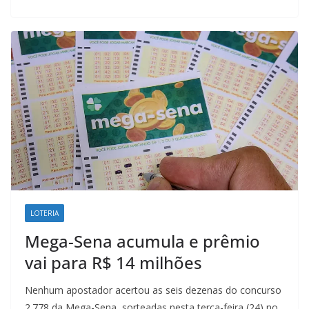
o
A
d
r
o
p
I
a
k
p
n
m
LOTERIA
Mega-Sena acumula e prêmio
vai para R$ 14 milhões
Nenhum apostador acertou as seis dezenas do concurso
2.778 da Mega-Sena, sorteadas nesta terça-feira (24) no