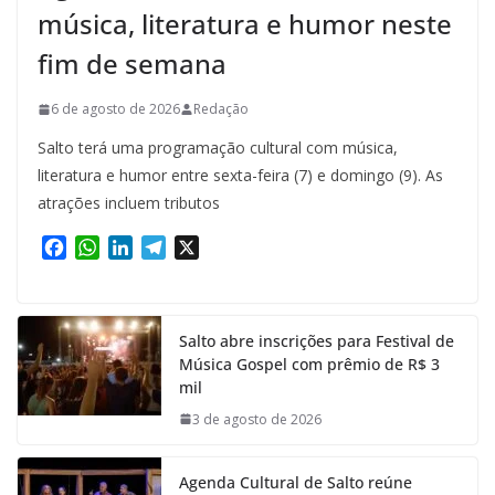
música, literatura e humor neste
fim de semana
6 de agosto de 2026
Redação
Salto terá uma programação cultural com música,
literatura e humor entre sexta-feira (7) e domingo (9). As
atrações incluem tributos
F
W
L
T
X
a
h
i
e
c
a
n
l
e
t
k
e
Salto abre inscrições para Festival de
b
s
e
g
Música Gospel com prêmio de R$ 3
o
A
d
r
mil
o
p
I
a
k
p
n
m
3 de agosto de 2026
Agenda Cultural de Salto reúne