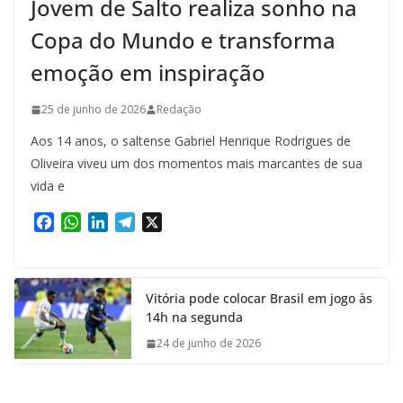
Jovem de Salto realiza sonho na
Copa do Mundo e transforma
emoção em inspiração
25 de junho de 2026
Redação
Aos 14 anos, o saltense Gabriel Henrique Rodrigues de
Oliveira viveu um dos momentos mais marcantes de sua
vida e
F
W
L
T
X
a
h
i
e
c
a
n
l
e
t
k
e
Vitória pode colocar Brasil em jogo às
b
s
e
g
14h na segunda
o
A
d
r
o
p
I
a
24 de junho de 2026
k
p
n
m