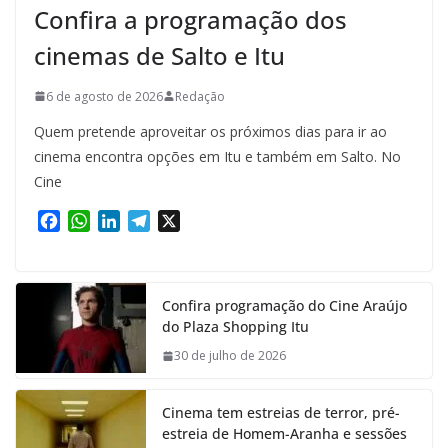
Confira a programação dos
cinemas de Salto e Itu
6 de agosto de 2026
Redação
Quem pretende aproveitar os próximos dias para ir ao
cinema encontra opções em Itu e também em Salto. No
Cine
F
W
L
T
X
a
h
i
e
c
a
n
l
e
t
k
e
Confira programação do Cine Araújo
b
s
e
g
do Plaza Shopping Itu
o
A
d
r
o
p
I
a
30 de julho de 2026
k
p
n
m
Cinema tem estreias de terror, pré-
estreia de Homem-Aranha e sessões