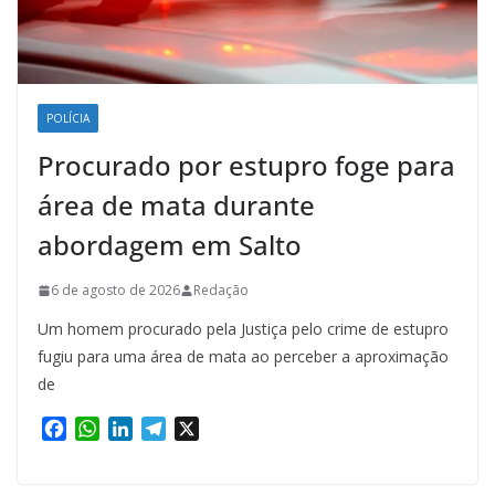
POLÍCIA
Procurado por estupro foge para
área de mata durante
abordagem em Salto
6 de agosto de 2026
Redação
Um homem procurado pela Justiça pelo crime de estupro
fugiu para uma área de mata ao perceber a aproximação
de
F
W
L
T
X
a
h
i
e
c
a
n
l