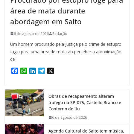
área de mata durante
abordagem em Salto
6 de agosto de 2026
Redação
Um homem procurado pela Justiça pelo crime de estupro
fugiu para uma área de mata ao perceber a aproximação
de
F
W
L
T
X
a
h
i
e
c
a
n
l
e
t
k
e
Obras de recapeamento alteram
b
s
e
g
tráfego na SP-075, Castello Branco e
o
A
d
r
Contorno de Itu
o
p
I
a
k
p
n
m
6 de agosto de 2026
Agenda Cultural de Salto tem música,