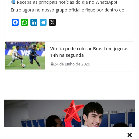
Receba as principais notícias do dia no WhatsApp!
Entre agora no nosso grupo oficial e fique por dentro de
F
W
L
T
X
a
h
i
e
c
a
n
l
e
t
k
e
Vitória pode colocar Brasil em jogo às
b
s
e
g
14h na segunda
o
A
d
r
o
p
I
a
24 de junho de 2026
k
p
n
m