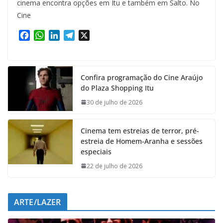
cinema encontra opções em Itu e também em Salto. No
Cine
F
W
L
T
X
a
h
i
e
c
a
n
l
e
t
k
e
Confira programação do Cine Araújo
b
s
e
g
do Plaza Shopping Itu
o
A
d
r
o
p
I
a
30 de julho de 2026
k
p
n
m
Cinema tem estreias de terror, pré-
estreia de Homem-Aranha e sessões
especiais
22 de julho de 2026
ARTE/LAZER