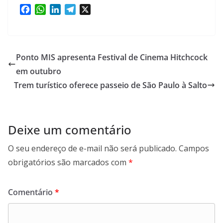
F
W
L
T
X
a
h
i
e
c
a
n
l
e
t
k
e
b
s
e
g
Ponto MIS apresenta Festival de Cinema Hitchcock
o
A
d
r
em outubro
o
p
I
a
Trem turístico oferece passeio de São Paulo à Salto
k
p
n
m
Deixe um comentário
O seu endereço de e-mail não será publicado.
Campos
obrigatórios são marcados com
*
Comentário
*