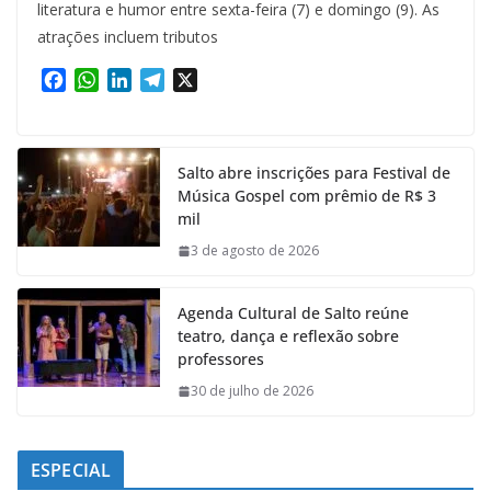
literatura e humor entre sexta-feira (7) e domingo (9). As
atrações incluem tributos
F
W
L
T
X
a
h
i
e
c
a
n
l
e
t
k
e
Salto abre inscrições para Festival de
b
s
e
g
Música Gospel com prêmio de R$ 3
o
A
d
r
mil
o
p
I
a
k
p
n
m
3 de agosto de 2026
Agenda Cultural de Salto reúne
teatro, dança e reflexão sobre
professores
30 de julho de 2026
ESPECIAL