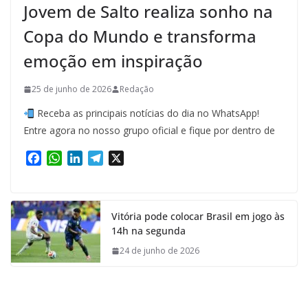
Jovem de Salto realiza sonho na
Copa do Mundo e transforma
emoção em inspiração
25 de junho de 2026
Redação
Receba as principais notícias do dia no WhatsApp!
Entre agora no nosso grupo oficial e fique por dentro de
F
W
L
T
X
a
h
i
e
c
a
n
l
e
t
k
e
Vitória pode colocar Brasil em jogo às
b
s
e
g
14h na segunda
o
A
d
r
o
p
I
a
24 de junho de 2026
k
p
n
m