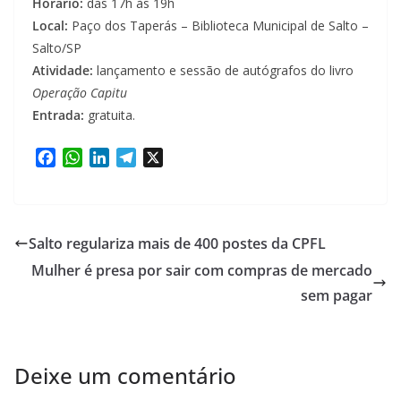
Horário:
das 17h às 19h
Local:
Paço dos Taperás – Biblioteca Municipal de Salto –
Salto/SP
Atividade:
lançamento e sessão de autógrafos do livro
Operação Capitu
Entrada:
gratuita.
F
W
L
T
X
a
h
i
e
c
a
n
l
e
t
k
e
b
s
e
g
Salto regulariza mais de 400 postes da CPFL
o
A
d
r
Mulher é presa por sair com compras de mercado
o
p
I
a
k
p
n
m
sem pagar
Deixe um comentário