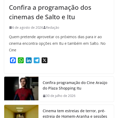
Confira a programação dos
cinemas de Salto e Itu
6 de agosto de 2026
Redação
Quem pretende aproveitar os próximos dias para ir ao
cinema encontra opções em Itu e também em Salto. No
Cine
F
W
L
T
X
a
h
i
e
c
a
n
l
e
t
k
e
Confira programação do Cine Araújo
b
s
e
g
do Plaza Shopping Itu
o
A
d
r
o
p
I
a
30 de julho de 2026
k
p
n
m
Cinema tem estreias de terror, pré-
estreia de Homem-Aranha e sessões