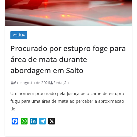
POLÍCIA
Procurado por estupro foge para
área de mata durante
abordagem em Salto
6 de agosto de 2026
Redação
Um homem procurado pela Justiça pelo crime de estupro
fugiu para uma área de mata ao perceber a aproximação
de
F
W
L
T
X
a
h
i
e
c
a
n
l