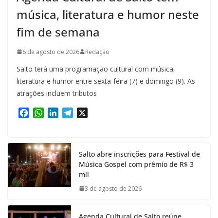
música, literatura e humor neste
fim de semana
6 de agosto de 2026
Redação
Salto terá uma programação cultural com música,
literatura e humor entre sexta-feira (7) e domingo (9). As
atrações incluem tributos
F
W
L
T
X
a
h
i
e
c
a
n
l
e
t
k
e
Salto abre inscrições para Festival de
b
s
e
g
Música Gospel com prêmio de R$ 3
o
A
d
r
mil
o
p
I
a
k
p
n
m
3 de agosto de 2026
Agenda Cultural de Salto reúne