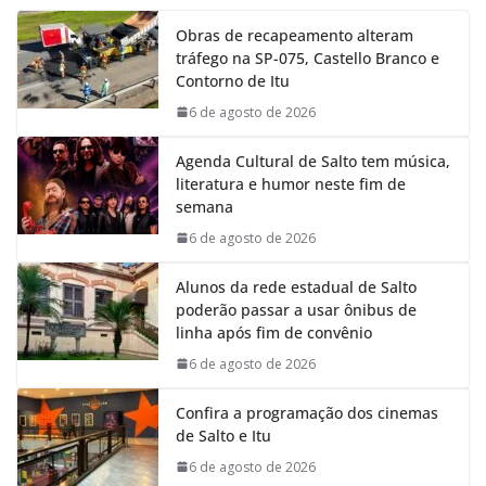
e
t
k
e
Obras de recapeamento alteram
b
s
e
g
tráfego na SP-075, Castello Branco e
o
A
d
r
Contorno de Itu
o
p
I
a
k
p
n
m
6 de agosto de 2026
Agenda Cultural de Salto tem música,
literatura e humor neste fim de
semana
6 de agosto de 2026
Alunos da rede estadual de Salto
poderão passar a usar ônibus de
linha após fim de convênio
6 de agosto de 2026
Confira a programação dos cinemas
de Salto e Itu
6 de agosto de 2026