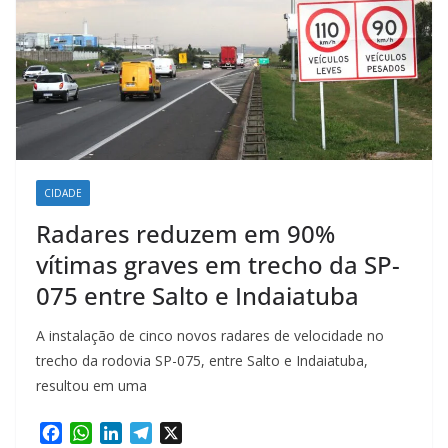
CIDADE
Radares reduzem em 90%
vítimas graves em trecho da SP-
075 entre Salto e Indaiatuba
A instalação de cinco novos radares de velocidade no
trecho da rodovia SP-075, entre Salto e Indaiatuba,
resultou em uma
F
W
L
T
X