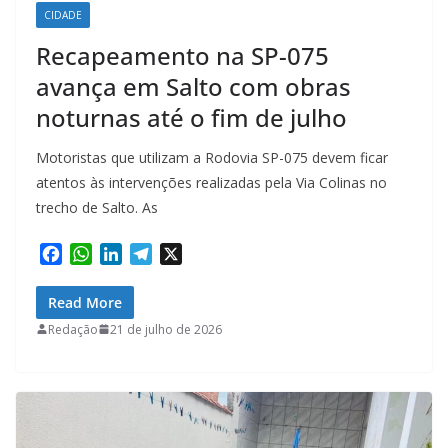
CIDADE
Recapeamento na SP-075
avança em Salto com obras
noturnas até o fim de julho
Motoristas que utilizam a Rodovia SP-075 devem ficar
atentos às intervenções realizadas pela Via Colinas no
trecho de Salto. As
F
W
L
T
X
a
h
i
e
c
a
n
l
Read More
e
t
k
e
Redação
21 de julho de 2026
b
s
e
g
o
A
d
r
o
p
I
a
k
p
n
m