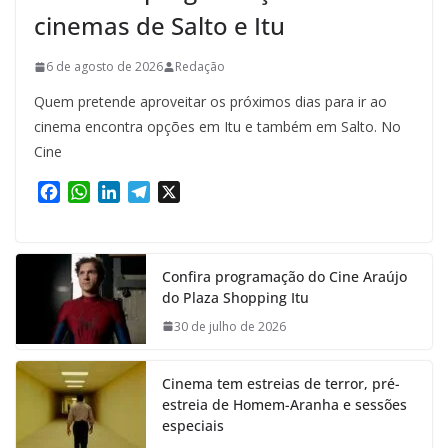
cinemas de Salto e Itu
6 de agosto de 2026
Redação
Quem pretende aproveitar os próximos dias para ir ao
cinema encontra opções em Itu e também em Salto. No
Cine
F
W
L
T
X
a
h
i
e
c
a
n
l
e
t
k
e
Confira programação do Cine Araújo
b
s
e
g
do Plaza Shopping Itu
o
A
d
r
o
p
I
a
30 de julho de 2026
k
p
n
m
Cinema tem estreias de terror, pré-
estreia de Homem-Aranha e sessões
especiais