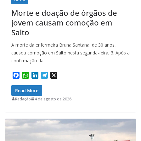
Morte e doação de órgãos de
jovem causam comoção em
Salto
A morte da enfermeira Bruna Santana, de 30 anos,
causou comoção em Salto nesta segunda-feira, 3. Após a
confirmação da
F
W
L
T
X
a
h
i
e
c
a
n
l
Read More
e
t
k
e
Redação
4 de agosto de 2026
b
s
e
g
o
A
d
r
o
p
I
a
k
p
n
m