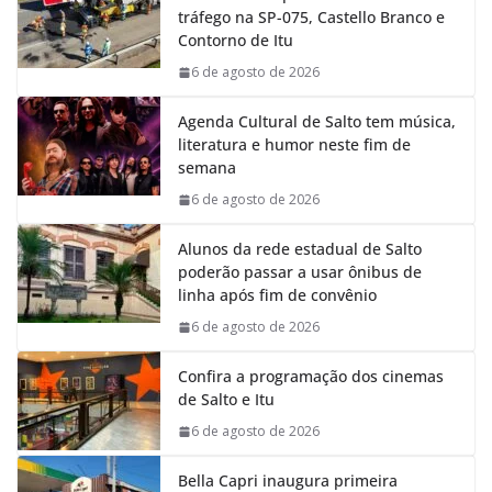
tráfego na SP-075, Castello Branco e
o
A
d
r
Contorno de Itu
o
p
I
a
k
p
n
m
6 de agosto de 2026
Agenda Cultural de Salto tem música,
literatura e humor neste fim de
semana
6 de agosto de 2026
Alunos da rede estadual de Salto
poderão passar a usar ônibus de
linha após fim de convênio
6 de agosto de 2026
Confira a programação dos cinemas
de Salto e Itu
6 de agosto de 2026
Bella Capri inaugura primeira