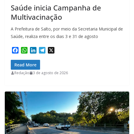
Saúde inicia Campanha de
Multivacinação
A Prefeitura de Salto, por meio da Secretaria Municipal de
Saúde, realiza entre os dias 3 e 31 de agosto
F
W
L
T
X
a
h
i
e
c
a
n
l
Read More
e
t
k
e
Redação
3 de agosto de 2026
b
s
e
g
o
A
d
r
o
p
I
a
k
p
n
m