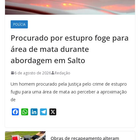
POLÍCIA
Procurado por estupro foge para
área de mata durante
abordagem em Salto
6 de agosto de 2026
Redação
Um homem procurado pela Justiça pelo crime de estupro
fugiu para uma área de mata ao perceber a aproximação
de
F
W
L
T
X
a
h
i
e
c
a
n
l
e
t
k
e
Obras de recapeamento alteram
b
s
e
g