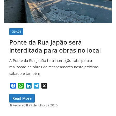
CIDADE
Ponte da Rua Japão será
interditada para obras no local
A Ponte da Rua Japão terá interdição total para a
realização de obras de recapeamento neste próximo
sábado e também
F
W
L
T
X
a
h
i
e
c
a
n
l
Read More
e
t
k
e
Redação
29 de julho de 2026
b
s
e
g
o
A
d
r