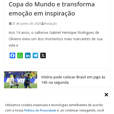
Copa do Mundo e transforma
emoção em inspiração
25 de junho de 2026
Redação
Aos 14 anos, o saltense Gabriel Henrique Rodrigues de
Oliveira viveu um dos momentos mais marcantes de sua
vida e
F
W
L
T
X
a
h
i
e
c
a
n
l
e
t
k
e
Vitória pode colocar Brasil em jogo às
b
s
e
g
14h na segunda
o
A
d
r
o
p
I
a
24 de junho de 2026
k
p
n
m
Utilizamos cookies essenciais e tecnologias semelhantes de acordo
com a nossa
Política de Privacidade
e, ao continuar navegando, você