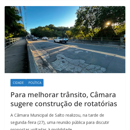
o
p
I
a
k
p
n
m
CIDADE
POLÍTICA
Para melhorar trânsito, Câmara
sugere construção de rotatórias
A Câmara Municipal de Salto realizou, na tarde de
segunda-feira (27), uma reunião pública para discutir
propostas voltadas à mobilidade