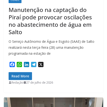
Manutenção na captação do
Piraí pode provocar oscilações
no abastecimento de água em
Salto
O Serviço Autônomo de Água e Esgoto (SAAE) de Salto
realizará nesta terça-feira (28) uma manutenção
programada na estação de
F
W
L
T
X
a
h
i
e
c
a
n
l
Read More
e
t
k
e
Redação
27 de julho de 2026
b
s
e
g
o
A
d
r
o
p
I
a
k
p
n
m