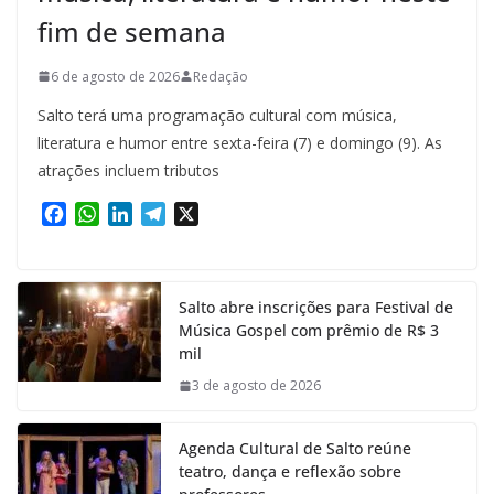
fim de semana
6 de agosto de 2026
Redação
Salto terá uma programação cultural com música,
literatura e humor entre sexta-feira (7) e domingo (9). As
atrações incluem tributos
F
W
L
T
X
a
h
i
e
c
a
n
l
e
t
k
e
Salto abre inscrições para Festival de
b
s
e
g
Música Gospel com prêmio de R$ 3
o
A
d
r
mil
o
p
I
a
k
p
n
m
3 de agosto de 2026
Agenda Cultural de Salto reúne
teatro, dança e reflexão sobre