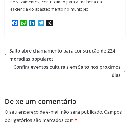
de vazamentos, contribuindo para a melhoria da
eficiência do abastecimento no município.
F
W
L
T
X
a
h
i
e
c
a
n
l
e
t
k
e
b
s
e
g
Salto abre chamamento para construção de 224
o
A
d
r
moradias populares
o
p
I
a
Confira eventos culturais em Salto nos próximos
k
p
n
m
dias
Deixe um comentário
O seu endereço de e-mail não será publicado.
Campos
obrigatórios são marcados com
*