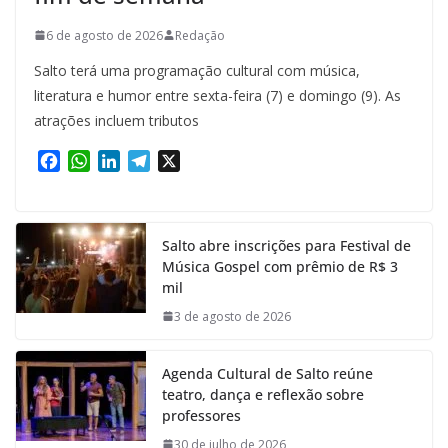
6 de agosto de 2026
Redação
Salto terá uma programação cultural com música,
literatura e humor entre sexta-feira (7) e domingo (9). As
atrações incluem tributos
F
W
L
T
X
a
h
i
e
c
a
n
l
e
t
k
e
Salto abre inscrições para Festival de
b
s
e
g
Música Gospel com prêmio de R$ 3
o
A
d
r
mil
o
p
I
a
k
p
n
m
3 de agosto de 2026
Agenda Cultural de Salto reúne
teatro, dança e reflexão sobre
professores
30 de julho de 2026