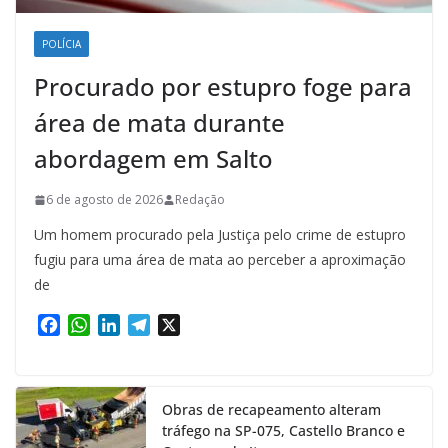
POLÍCIA
Procurado por estupro foge para
área de mata durante
abordagem em Salto
6 de agosto de 2026
Redação
Um homem procurado pela Justiça pelo crime de estupro
fugiu para uma área de mata ao perceber a aproximação
de
F
W
L
T
X
a
h
i
e
c
a
n
l
e
t
k
e
Obras de recapeamento alteram
b
s
e
g
tráfego na SP-075, Castello Branco e
o
A
d
r