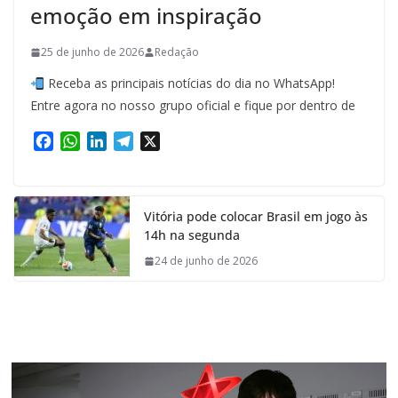
emoção em inspiração
25 de junho de 2026
Redação
Receba as principais notícias do dia no WhatsApp!
Entre agora no nosso grupo oficial e fique por dentro de
F
W
L
T
X
a
h
i
e
c
a
n
l
e
t
k
e
Vitória pode colocar Brasil em jogo às
b
s
e
g
14h na segunda
o
A
d
r
o
p
I
a
24 de junho de 2026
k
p
n
m