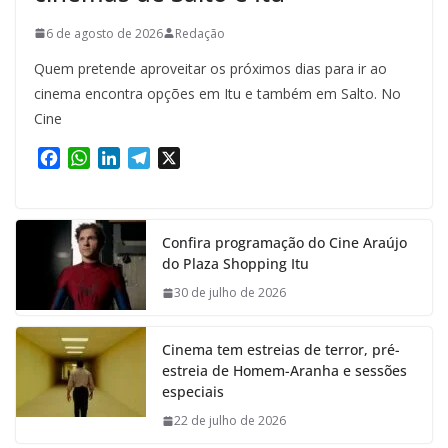
6 de agosto de 2026
Redação
Quem pretende aproveitar os próximos dias para ir ao
cinema encontra opções em Itu e também em Salto. No
Cine
F
W
L
T
X
a
h
i
e
c
a
n
l
e
t
k
e
Confira programação do Cine Araújo
b
s
e
g
do Plaza Shopping Itu
o
A
d
r
o
p
I
a
30 de julho de 2026
k
p
n
m
Cinema tem estreias de terror, pré-
estreia de Homem-Aranha e sessões
especiais
22 de julho de 2026