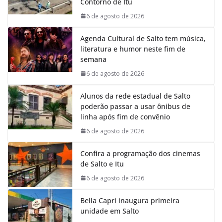
Contorno de Itu
o
p
I
a
k
p
n
m
6 de agosto de 2026
Agenda Cultural de Salto tem música,
literatura e humor neste fim de
semana
6 de agosto de 2026
Alunos da rede estadual de Salto
poderão passar a usar ônibus de
linha após fim de convênio
6 de agosto de 2026
Confira a programação dos cinemas
de Salto e Itu
6 de agosto de 2026
Bella Capri inaugura primeira
unidade em Salto