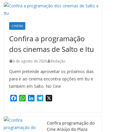
CINEMA
Confira a programação
dos cinemas de Salto e Itu
6 de agosto de 2026
Redação
Quem pretende aproveitar os próximos dias
para ir ao cinema encontra opções em Itu e
também em Salto. No Cine
F
W
L
T
X
a
h
i
e
c
a
n
l
e
t
k
e
Confira programação do
b
s
e
g
Cine Araújo do Plaza
o
A
d
r