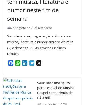
tem música, literatura e
humor neste fim de
semana
6 de agosto de 2026
Redação
Salto terá uma programação cultural com
música, literatura e humor entre sexta-feira
(7) e domingo (9). As atrações incluem
tributos
F
W
L
T
X
a
h
i
e
c
a
n
l
e
t
k
e
Salto abre inscrições
b
s
e
g
para Festival de Música
o
A
d
r
Gospel com prêmio de
o
p
I
a
R$ 3 mil
k
p
n
m
3 de agosto de 2026