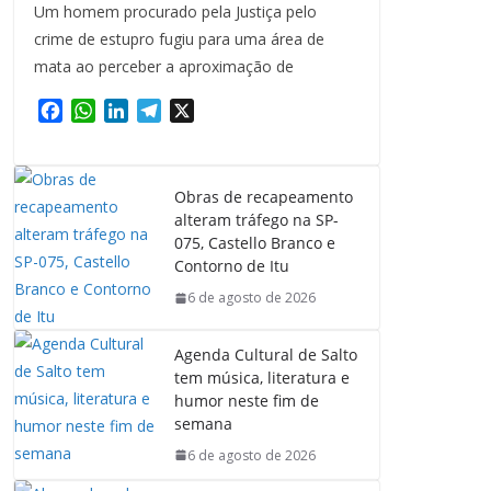
Um homem procurado pela Justiça pelo
crime de estupro fugiu para uma área de
mata ao perceber a aproximação de
F
W
L
T
X
a
h
i
e
c
a
n
l
e
t
k
e
Obras de recapeamento
b
s
e
g
alteram tráfego na SP-
o
A
d
r
075, Castello Branco e
o
p
I
a
Contorno de Itu
k
p
n
m
6 de agosto de 2026
Agenda Cultural de Salto
tem música, literatura e
humor neste fim de
semana
6 de agosto de 2026