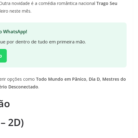
 Outra novidade é a comédia romântica nacional
Trago Seu
leiro neste mês.
 no WhatsApp!
ique por dentro de tudo em primeira mão.
p
ferir opções como
Todo Mundo em Pânico
,
Dia D
,
Mestres do
ério Desconectado
.
ão
– 2D)