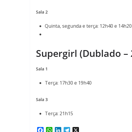
Sala 2
Quinta, segunda e terça: 12h40 e 14h20
Supergirl (Dublado – 
Sala 1
Terça: 17h30 e 19h40
Sala 3
Terça: 21h15
F
W
L
T
X