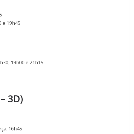
5
0 e 19h45
4h30, 19h00 e 21h15
– 3D)
rça: 16h45