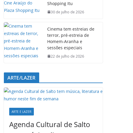
Shopping Itu
o
p
I
a
k
p
n
m
30 de julho de 2026
Cinema tem estreias de
terror, pré-estreia de
Homem-Aranha e
sessões especiais
22 de julho de 2026
ARTE/LAZER
ARTE E LAZER
Agenda Cultural de Salto