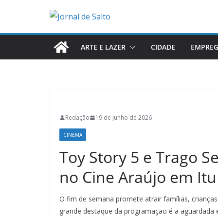
Pular
para
o
conteúdo
ARTE E LAZER
CIDADE
EMPRE
Redação
19 de junho de 2026
CINEMA
Toy Story 5 e Trago S
no Cine Araújo em Itu
O fim de semana promete atrair famílias, crianças
grande destaque da programação é a aguardada 