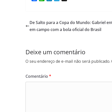
a
h
i
e
c
a
n
l
e
t
k
e
b
s
e
g
De Salto para a Copa do Mundo: Gabriel en
o
A
d
r
em campo com a bola oficial do Brasil
o
p
I
a
k
p
n
m
Deixe um comentário
O seu endereço de e-mail não será publicado.
Comentário
*