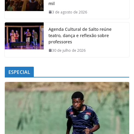
mil
o
p
I
a
k
p
n
m
3 de agosto de 2026
Agenda Cultural de Salto reúne
teatro, dança e reflexão sobre
professores
30 de julho de 2026
ESPECIAL