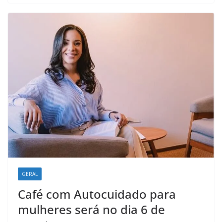
o
p
I
a
k
p
n
m
GERAL
Café com Autocuidado para
mulheres será no dia 6 de