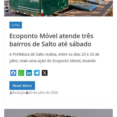
GERAL
Ecoponto Móvel atende três
bairros de Salto até sábado
A Prefeitura de Salto realiza, entre os dias 23 e 25 de
julho, mais uma ação do Ecoponto Móvel, levando
F
W
L
T
X
a
h
i
e
c
a
n
l
Read More
e
t
k
e
Redação
20 de julho de 2026
b
s
e
g
o
A
d
r
o
p
I
a
k
p
n
m