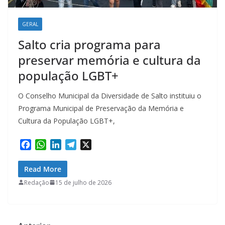
GERAL
Salto cria programa para
preservar memória e cultura da
população LGBT+
O Conselho Municipal da Diversidade de Salto instituiu o
Programa Municipal de Preservação da Memória e
Cultura da População LGBT+,
F
W
L
T
X
a
h
i
e
c
a
n
l
Read More
e
t
k
e
Redação
15 de julho de 2026
b
s
e
g
o
A
d
r
o
p
I
a
k
p
n
m