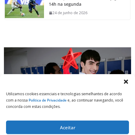
14h na segunda
o
A
d
r
o
p
I
a
24 de junho de 2026
k
p
n
m
Utilizamos cookies essenciais e tecnologias semelhantes de acordo
com a nossa
Política de Privacidade
e, ao continuar navegando, você
concorda com estas condições.
Aceitar