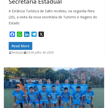
Secretária Estadual
A Estância Turística de Salto recebeu, na segunda-feira
(20), a visita da nova secretária de Turismo e Viagens do
Estado
F
W
L
T
X
a
h
i
e
c
a
n
l
Read More
e
t
k
e
Redação
24 de julho de 2026
b
s
e
g
o
A
d
r
o
p
I
a
k
p
n
m