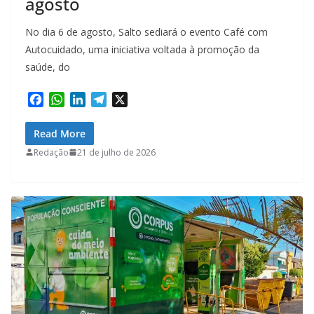
agosto
No dia 6 de agosto, Salto sediará o evento Café com
Autocuidado, uma iniciativa voltada à promoção da
saúde, do
F
W
L
T
X
a
h
i
e
c
a
n
l
Read More
e
t
k
e
Redação
21 de julho de 2026
b
s
e
g
o
A
d
r
o
p
I
a
k
p
n
m