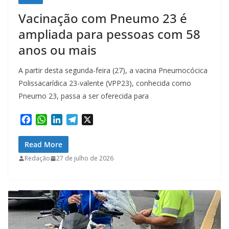
Vacinação com Pneumo 23 é
ampliada para pessoas com 58
anos ou mais
A partir desta segunda-feira (27), a vacina Pneumocócica
Polissacarídica 23-valente (VPP23), conhecida como
Pneumo 23, passa a ser oferecida para
F
W
L
T
X
a
h
i
e
c
a
n
l
Read More
e
t
k
e
Redação
27 de julho de 2026
b
s
e
g
o
A
d
r
o
p
I
a
k
p
n
m