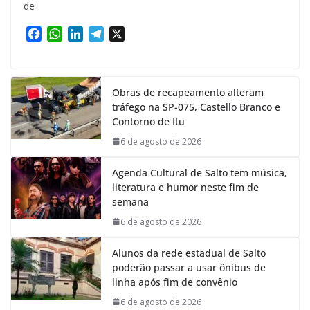
de
F
W
L
T
X
a
h
i
e
c
a
n
l
e
t
k
e
Obras de recapeamento alteram
b
s
e
g
tráfego na SP-075, Castello Branco e
o
A
d
r
Contorno de Itu
o
p
I
a
k
p
n
m
6 de agosto de 2026
Agenda Cultural de Salto tem música,
literatura e humor neste fim de
semana
6 de agosto de 2026
Alunos da rede estadual de Salto
poderão passar a usar ônibus de
linha após fim de convênio
6 de agosto de 2026