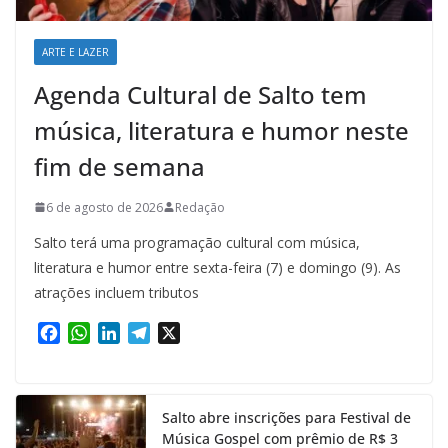
ARTE E LAZER
Agenda Cultural de Salto tem
música, literatura e humor neste
fim de semana
6 de agosto de 2026
Redação
Salto terá uma programação cultural com música,
literatura e humor entre sexta-feira (7) e domingo (9). As
atrações incluem tributos
F
W
L
T
X
a
h
i
e
c
a
n
l
e
t
k
e
Salto abre inscrições para Festival de
b
s
e
g
Música Gospel com prêmio de R$ 3
o
A
d
r