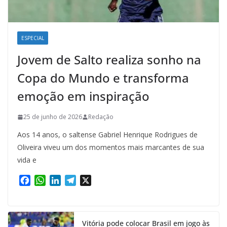
ESPECIAL
Jovem de Salto realiza sonho na
Copa do Mundo e transforma
emoção em inspiração
25 de junho de 2026
Redação
Aos 14 anos, o saltense Gabriel Henrique Rodrigues de
Oliveira viveu um dos momentos mais marcantes de sua
vida e
F
W
L
T
X
a
h
i
e
c
a
n
l
e
t
k
e
Vitória pode colocar Brasil em jogo às
b
s
e
g