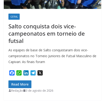
GERAL
Salto conquista dois vice-
campeonatos em torneio de
futsal
As equipes de base de Salto conquistaram dois vice-
campeonatos no Torneio Juniores de Futsal Masculino de
Capivari. As finais foram
F
W
L
T
X
a
h
i
e
c
a
n
l
Read More
e
t
k
e
Redação
3 de agosto de 2026
b
s
e
g
o
A
d
r
o
p
I
a