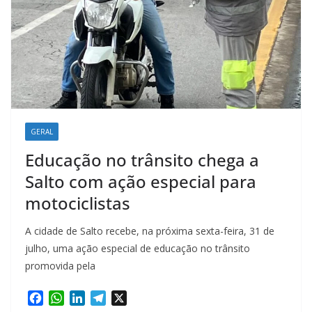
GERAL
Educação no trânsito chega a
Salto com ação especial para
motociclistas
A cidade de Salto recebe, na próxima sexta-feira, 31 de
julho, uma ação especial de educação no trânsito
promovida pela
F
W
L
T
X