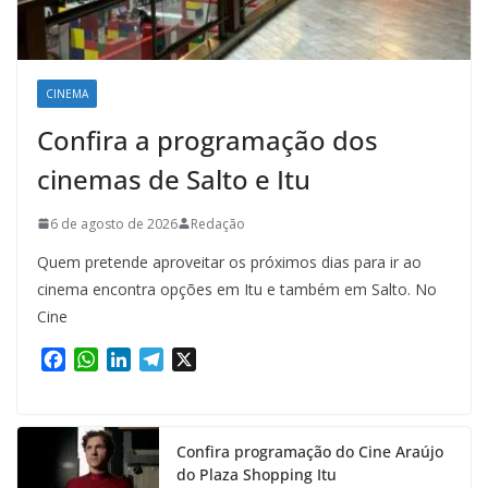
CINEMA
Confira a programação dos
cinemas de Salto e Itu
6 de agosto de 2026
Redação
Quem pretende aproveitar os próximos dias para ir ao
cinema encontra opções em Itu e também em Salto. No
Cine
F
W
L
T
X
a
h
i
e
c
a
n
l
e
t
k
e
Confira programação do Cine Araújo
b
s
e
g
do Plaza Shopping Itu
o
A
d
r