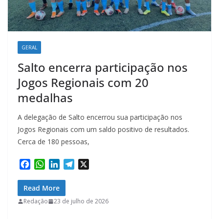
GERAL
Salto encerra participação nos
Jogos Regionais com 20
medalhas
A delegação de Salto encerrou sua participação nos
Jogos Regionais com um saldo positivo de resultados.
Cerca de 180 pessoas,
F
W
L
T
X
a
h
i
e
c
a
n
l
Read More
e
t
k
e
Redação
23 de julho de 2026
b
s
e
g
o
A
d
r