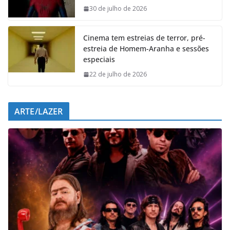
o
p
I
a
30 de julho de 2026
k
p
n
m
Cinema tem estreias de terror, pré-
estreia de Homem-Aranha e sessões
especiais
22 de julho de 2026
ARTE/LAZER