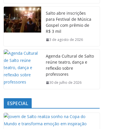
c
a
n
l
e
t
k
e
Salto abre inscrições
b
s
e
g
para Festival de Música
o
A
d
r
Gospel com prêmio de
o
p
I
a
R$ 3 mil
k
p
n
m
3 de agosto de 2026
Agenda Cultural de Salto
reúne teatro, dança e
reflexão sobre
professores
30 de julho de 2026
ESPECIAL