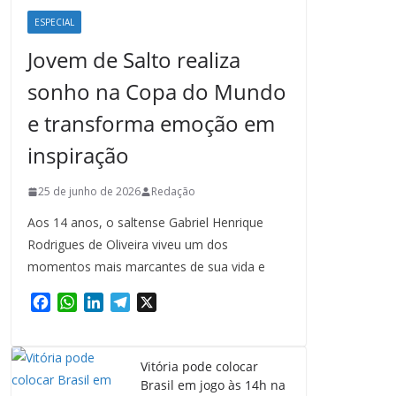
ESPECIAL
Jovem de Salto realiza
sonho na Copa do Mundo
e transforma emoção em
inspiração
25 de junho de 2026
Redação
Aos 14 anos, o saltense Gabriel Henrique
Rodrigues de Oliveira viveu um dos
momentos mais marcantes de sua vida e
F
W
L
T
X
a
h
i
e
c
a
n
l
e
t
k
e
Vitória pode colocar
b
s
e
g
Brasil em jogo às 14h na