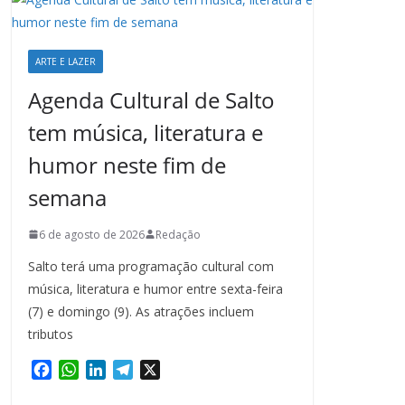
ARTE E LAZER
Agenda Cultural de Salto
tem música, literatura e
humor neste fim de
semana
6 de agosto de 2026
Redação
Salto terá uma programação cultural com
música, literatura e humor entre sexta-feira
(7) e domingo (9). As atrações incluem
tributos
F
W
L
T
X
a
h
i
e