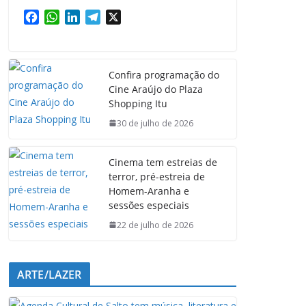
F
W
L
T
X
a
h
i
e
c
a
n
l
e
t
k
e
Confira programação do
b
s
e
g
Cine Araújo do Plaza
o
A
d
r
Shopping Itu
o
p
I
a
k
p
n
m
30 de julho de 2026
Cinema tem estreias de
terror, pré-estreia de
Homem-Aranha e
sessões especiais
22 de julho de 2026
ARTE/LAZER