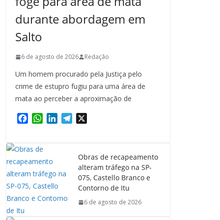
foge para área de mata
durante abordagem em
Salto
6 de agosto de 2026
Redação
Um homem procurado pela Justiça pelo
crime de estupro fugiu para uma área de
mata ao perceber a aproximação de
F
W
L
T
X
a
h
i
e
c
a
n
l
e
t
k
e
Obras de recapeamento
b
s
e
g
alteram tráfego na SP-
o
A
d
r
075, Castello Branco e
o
p
I
a
Contorno de Itu
k
p
n
m
6 de agosto de 2026