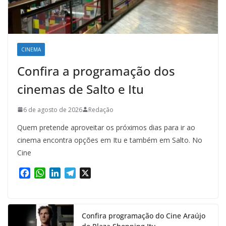
CINEMA
Confira a programação dos
cinemas de Salto e Itu
6 de agosto de 2026
Redação
Quem pretende aproveitar os próximos dias para ir ao
cinema encontra opções em Itu e também em Salto. No
Cine
F
W
L
T
X
a
h
i
e
c
a
n
l
e
t
k
e
Confira programação do Cine Araújo
b
s
e
g