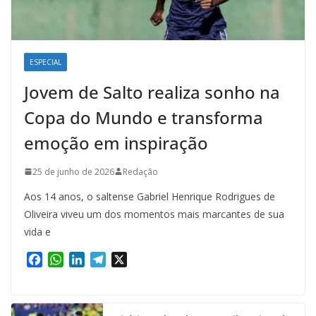
ESPECIAL
Jovem de Salto realiza sonho na
Copa do Mundo e transforma
emoção em inspiração
25 de junho de 2026
Redação
Aos 14 anos, o saltense Gabriel Henrique Rodrigues de
Oliveira viveu um dos momentos mais marcantes de sua
vida e
F
W
L
T
X
a
h
i
e
c
a
n
l
e
t
k
e