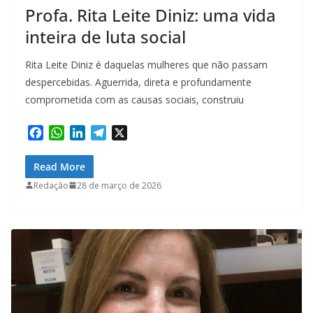
Profa. Rita Leite Diniz: uma vida
inteira de luta social
Rita Leite Diniz é daquelas mulheres que não passam
despercebidas. Aguerrida, direta e profundamente
comprometida com as causas sociais, construiu
F
W
L
T
X
a
h
i
e
c
a
n
l
Read More
e
t
k
e
Redação
28 de março de 2026
b
s
e
g
o
A
d
r
o
p
I
a
k
p
n
m