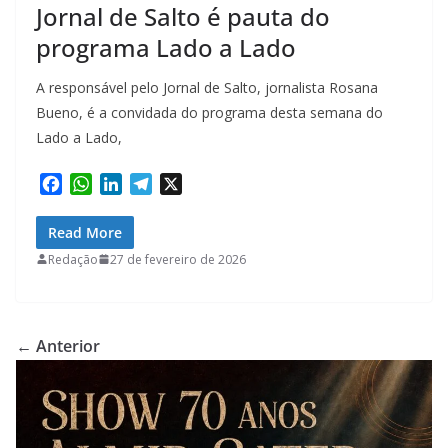
Jornal de Salto é pauta do
programa Lado a Lado
A responsável pelo Jornal de Salto, jornalista Rosana
Bueno, é a convidada do programa desta semana do
Lado a Lado,
F
W
L
T
X
a
h
i
e
c
a
n
l
Read More
e
t
k
e
Redação
27 de fevereiro de 2026
b
s
e
g
o
A
d
r
o
p
I
a
k
p
n
m
← Anterior