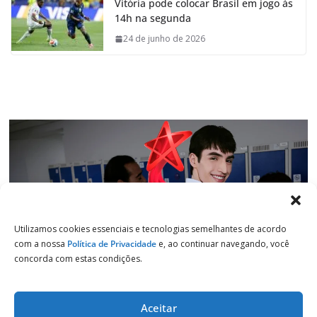
Vitória pode colocar Brasil em jogo às
b
s
e
g
14h na segunda
o
A
d
r
o
p
I
a
24 de junho de 2026
k
p
n
m
Utilizamos cookies essenciais e tecnologias semelhantes de acordo
com a nossa
Política de Privacidade
e, ao continuar navegando, você
concorda com estas condições.
Aceitar