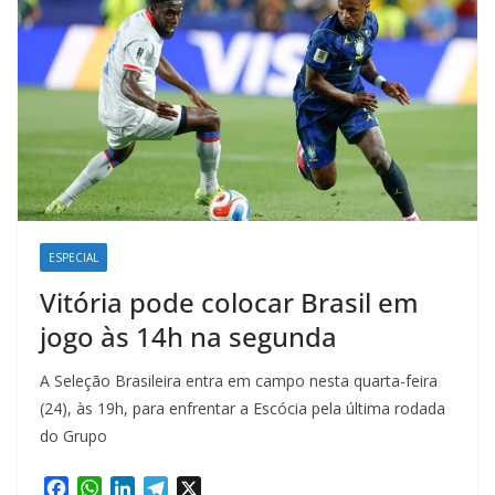
ESPECIAL
Vitória pode colocar Brasil em
jogo às 14h na segunda
A Seleção Brasileira entra em campo nesta quarta-feira
(24), às 19h, para enfrentar a Escócia pela última rodada
do Grupo
F
W
L
T
X