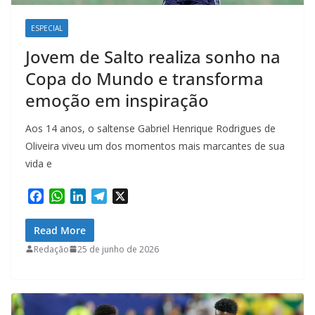
ESPECIAL
Jovem de Salto realiza sonho na
Copa do Mundo e transforma
emoção em inspiração
Aos 14 anos, o saltense Gabriel Henrique Rodrigues de
Oliveira viveu um dos momentos mais marcantes de sua
vida e
F
W
L
T
X
a
h
i
e
c
a
n
l
Read More
e
t
k
e
Redação
25 de junho de 2026
b
s
e
g
o
A
d
r
o
p
I
a
k
p
n
m