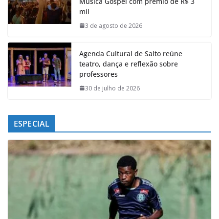
Música Gospel com prêmio de R$ 3
o
A
d
r
mil
o
p
I
a
k
p
n
m
3 de agosto de 2026
Agenda Cultural de Salto reúne
teatro, dança e reflexão sobre
professores
30 de julho de 2026
ESPECIAL