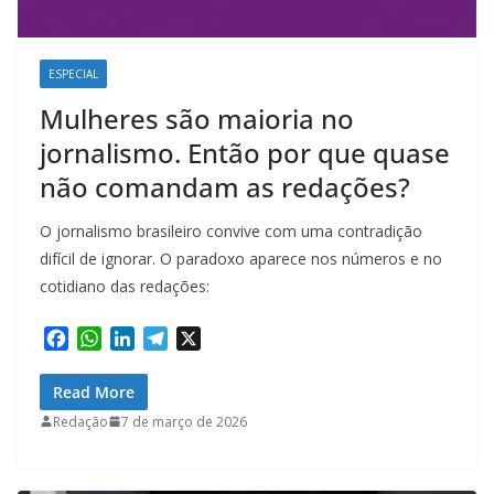
ESPECIAL
Mulheres são maioria no
jornalismo. Então por que quase
não comandam as redações?
O jornalismo brasileiro convive com uma contradição
difícil de ignorar. O paradoxo aparece nos números e no
cotidiano das redações:
F
W
L
T
X
a
h
i
e
c
a
n
l
Read More
e
t
k
e
Redação
7 de março de 2026
b
s
e
g
o
A
d
r
o
p
I
a