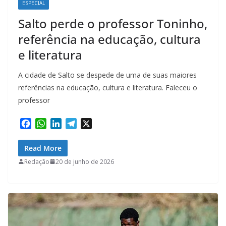
ESPECIAL
Salto perde o professor Toninho,
referência na educação, cultura
e literatura
A cidade de Salto se despede de uma de suas maiores
referências na educação, cultura e literatura. Faleceu o
professor
F
W
L
T
X
a
h
i
e
c
a
n
l
Read More
e
t
k
e
Redação
20 de junho de 2026
b
s
e
g
o
A
d
r
o
p
I
a
k
p
n
m