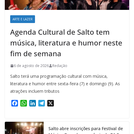
ARTE E LAZER
Agenda Cultural de Salto tem
música, literatura e humor neste
fim de semana
6 de agosto de 2026
Redação
Salto terá uma programação cultural com música,
literatura e humor entre sexta-feira (7) e domingo (9). As
atrações incluem tributos
F
W
L
T
X
a
h
i
e
c
a
n
l
e
t
k
e
Salto abre inscrições para Festival de
b
s
e
g