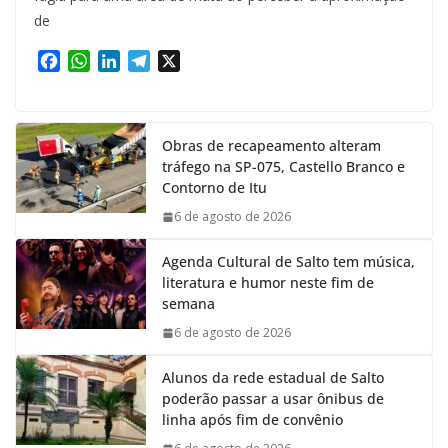
de
F
W
L
T
X
a
h
i
e
c
a
n
l
e
t
k
e
Obras de recapeamento alteram
b
s
e
g
tráfego na SP-075, Castello Branco e
o
A
d
r
Contorno de Itu
o
p
I
a
k
p
n
m
6 de agosto de 2026
Agenda Cultural de Salto tem música,
literatura e humor neste fim de
semana
6 de agosto de 2026
Alunos da rede estadual de Salto
poderão passar a usar ônibus de
linha após fim de convênio