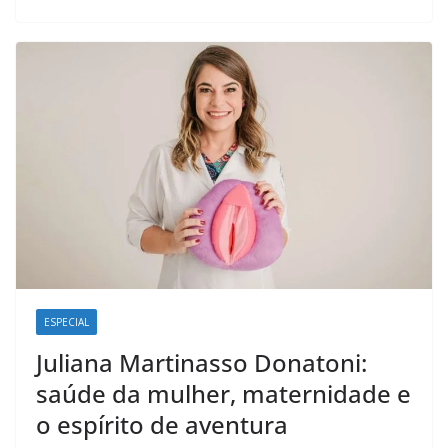
o
A
d
r
o
p
I
a
k
p
n
m
ESPECIAL
Juliana Martinasso Donatoni:
saúde da mulher, maternidade e
o espírito de aventura