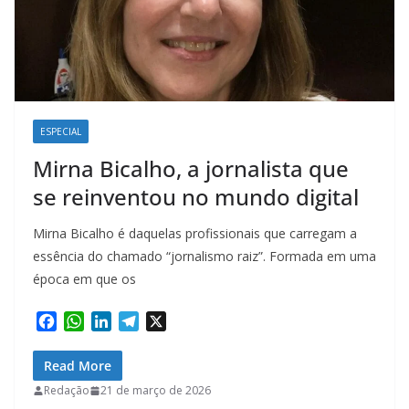
ESPECIAL
Mirna Bicalho, a jornalista que
se reinventou no mundo digital
Mirna Bicalho é daquelas profissionais que carregam a
essência do chamado “jornalismo raiz”. Formada em uma
época em que os
F
W
L
T
X
a
h
i
e
c
a
n
l
Read More
e
t
k
e
Redação
21 de março de 2026
b
s
e
g