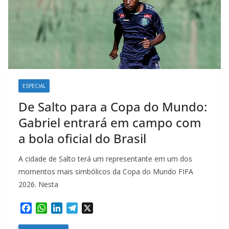
ESPECIAL
De Salto para a Copa do Mundo:
Gabriel entrará em campo com
a bola oficial do Brasil
A cidade de Salto terá um representante em um dos
momentos mais simbólicos da Copa do Mundo FIFA
2026. Nesta
F
W
L
T
X
a
h
i
e