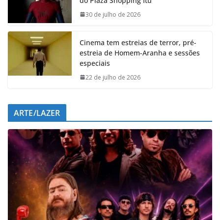
do Plaza Shopping Itu
o
A
d
r
o
p
I
a
30 de julho de 2026
k
p
n
m
Cinema tem estreias de terror, pré-
estreia de Homem-Aranha e sessões
especiais
22 de julho de 2026
ARTE/LAZER