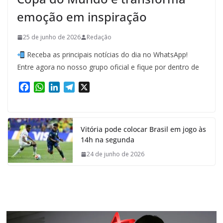
emoção em inspiração
25 de junho de 2026
Redação
Receba as principais notícias do dia no WhatsApp!
Entre agora no nosso grupo oficial e fique por dentro de
F
W
L
T
X
a
h
i
e
c
a
n
l
e
t
k
e
Vitória pode colocar Brasil em jogo às
b
s
e
g
14h na segunda
o
A
d
r
o
p
I
a
24 de junho de 2026
k
p
n
m