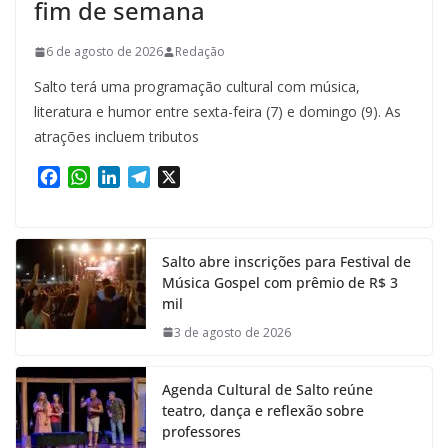
fim de semana
6 de agosto de 2026
Redação
Salto terá uma programação cultural com música,
literatura e humor entre sexta-feira (7) e domingo (9). As
atrações incluem tributos
F
W
L
T
X
a
h
i
e
c
a
n
l
e
t
k
e
Salto abre inscrições para Festival de
b
s
e
g
Música Gospel com prêmio de R$ 3
o
A
d
r
mil
o
p
I
a
k
p
n
m
3 de agosto de 2026
Agenda Cultural de Salto reúne
teatro, dança e reflexão sobre
professores