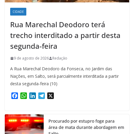
CIDADE
Rua Marechal Deodoro terá
trecho interditado a partir desta
segunda-feira
9 de agosto de 2026
Redação
A Rua Marechal Deodoro da Fonseca, no Jardim das
Nações, em Salto, será parcialmente interditada a partir
desta segunda-feira (10)
F
W
L
T
X
a
h
i
e
c
a
n
l
e
t
k
e
Procurado por estupro foge para
b
s
e
g
área de mata durante abordagem em
o
A
d
r
Salto