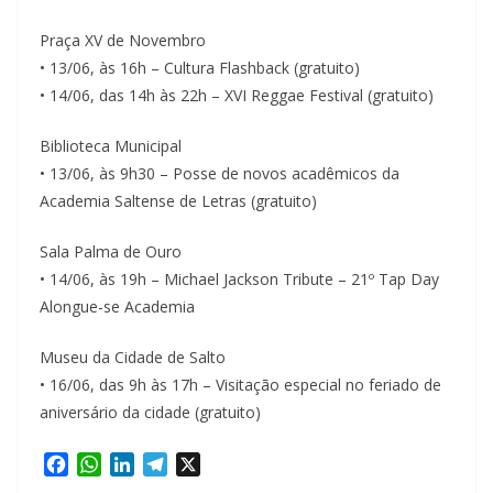
Praça XV de Novembro
• 13/06, às 16h – Cultura Flashback (gratuito)
• 14/06, das 14h às 22h – XVI Reggae Festival (gratuito)
Biblioteca Municipal
• 13/06, às 9h30 – Posse de novos acadêmicos da
Academia Saltense de Letras (gratuito)
Sala Palma de Ouro
• 14/06, às 19h – Michael Jackson Tribute – 21º Tap Day
Alongue-se Academia
Museu da Cidade de Salto
• 16/06, das 9h às 17h – Visitação especial no feriado de
aniversário da cidade (gratuito)
F
W
L
T
X
a
h
i
e