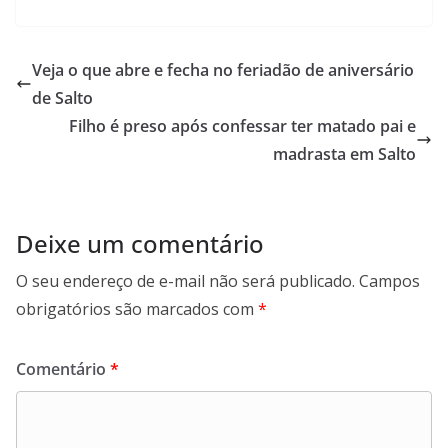
c
a
n
l
e
t
k
e
b
s
e
g
Veja o que abre e fecha no feriadão de aniversário
o
A
d
r
de Salto
o
p
I
a
Filho é preso após confessar ter matado pai e
k
p
n
m
madrasta em Salto
Deixe um comentário
O seu endereço de e-mail não será publicado.
Campos
obrigatórios são marcados com
*
Comentário
*