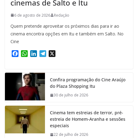
cinemas de Salto e Itu
6 de agosto de 2026
Redação
Quem pretende aproveitar os próximos dias para ir ao
cinema encontra opções em Itu e também em Salto. No
Cine
F
W
L
T
X
a
h
i
e
c
a
n
l
e
t
k
e
Confira programação do Cine Araújo
b
s
e
g
do Plaza Shopping Itu
o
A
d
r
o
p
I
a
30 de julho de 2026
k
p
n
m
Cinema tem estreias de terror, pré-
estreia de Homem-Aranha e sessões
especiais
22 de julho de 2026