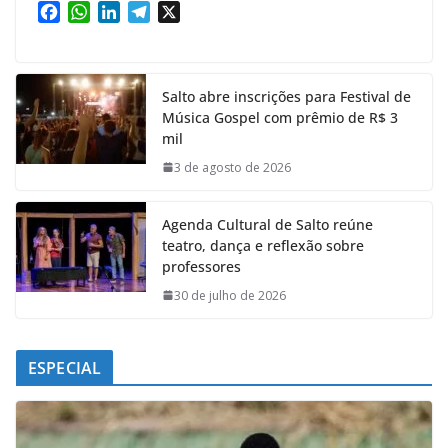
F
W
L
T
X
a
h
i
e
c
a
n
l
e
t
k
e
Salto abre inscrições para Festival de
b
s
e
g
Música Gospel com prêmio de R$ 3
o
A
d
r
mil
o
p
I
a
k
p
n
m
3 de agosto de 2026
Agenda Cultural de Salto reúne
teatro, dança e reflexão sobre
professores
30 de julho de 2026
ESPECIAL