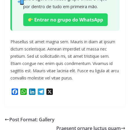
por dentro de tudo em primeira mão.
Entrar no grupo do WhatsApp
Phasellus sit amet magna sem. Mauris in diam at ipsum
dictum scelerisque. Aenean imperdiet ut massa nec
pretium. Sed ut sollicitudin mi, sit amet tristique sem.
Etiam congue nec enim quis condimentum. Vivamus id
sagittis est. Mauris vitae lacinia elit. Fusce eu ligula at arcu
convallis molestie vel vitae purus.
F
W
L
T
X
a
h
i
e
c
a
n
l
e
t
k
e
b
s
e
g
Post Format: Gallery
o
A
d
r
Praesent ornare luctus quam
o
p
I
a