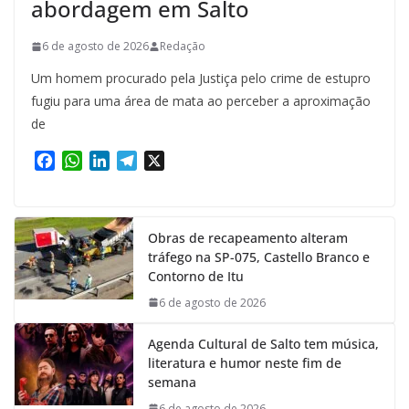
abordagem em Salto
6 de agosto de 2026
Redação
Um homem procurado pela Justiça pelo crime de estupro
fugiu para uma área de mata ao perceber a aproximação
de
F
W
L
T
X
a
h
i
e
c
a
n
l
e
t
k
e
Obras de recapeamento alteram
b
s
e
g
tráfego na SP-075, Castello Branco e
o
A
d
r
Contorno de Itu
o
p
I
a
k
p
n
m
6 de agosto de 2026
Agenda Cultural de Salto tem música,
literatura e humor neste fim de
semana
6 de agosto de 2026