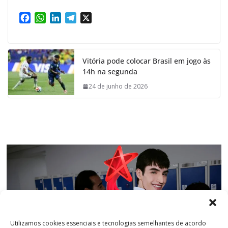
F
W
L
T
X
a
h
i
e
c
a
n
l
e
t
k
e
Vitória pode colocar Brasil em jogo às
b
s
e
g
14h na segunda
o
A
d
r
o
p
I
a
24 de junho de 2026
k
p
n
m
Utilizamos cookies essenciais e tecnologias semelhantes de acordo