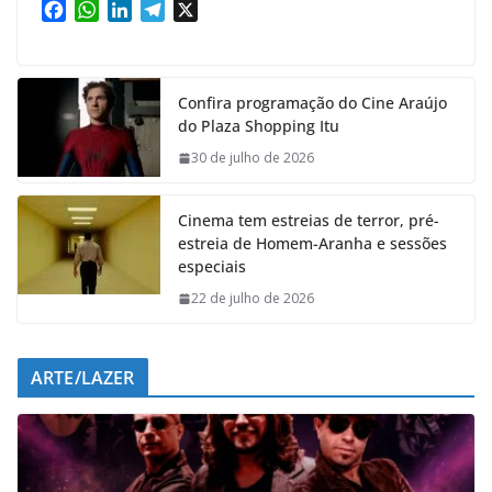
F
W
L
T
X
a
h
i
e
c
a
n
l
e
t
k
e
Confira programação do Cine Araújo
b
s
e
g
do Plaza Shopping Itu
o
A
d
r
o
p
I
a
30 de julho de 2026
k
p
n
m
Cinema tem estreias de terror, pré-
estreia de Homem-Aranha e sessões
especiais
22 de julho de 2026
ARTE/LAZER