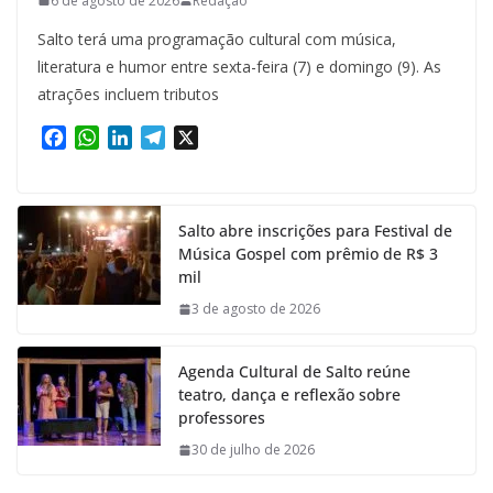
6 de agosto de 2026
Redação
Salto terá uma programação cultural com música,
literatura e humor entre sexta-feira (7) e domingo (9). As
atrações incluem tributos
F
W
L
T
X
a
h
i
e
c
a
n
l
e
t
k
e
Salto abre inscrições para Festival de
b
s
e
g
Música Gospel com prêmio de R$ 3
o
A
d
r
mil
o
p
I
a
k
p
n
m
3 de agosto de 2026
Agenda Cultural de Salto reúne
teatro, dança e reflexão sobre
professores
30 de julho de 2026