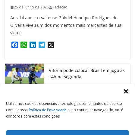
25 de junho de 2026
Redação
Aos 14 anos, o saltense Gabriel Henrique Rodrigues de
Oliveira viveu um dos momentos mais marcantes de sua
vida e
F
W
L
T
X
a
h
i
e
c
a
n
l
e
t
k
e
Vitória pode colocar Brasil em jogo às
b
s
e
g
14h na segunda
o
A
d
r
o
p
I
a
24 de junho de 2026
k
p
n
m
Utilizamos cookies essenciais e tecnologias semelhantes de acordo
com a nossa
Política de Privacidade
e, ao continuar navegando, você
concorda com estas condições.