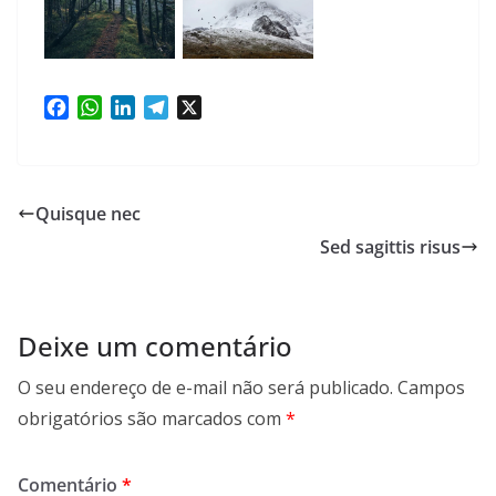
F
W
L
T
X
a
h
i
e
c
a
n
l
e
t
k
e
b
s
e
g
Quisque nec
o
A
d
r
Sed sagittis risus
o
p
I
a
k
p
n
m
Deixe um comentário
O seu endereço de e-mail não será publicado.
Campos
obrigatórios são marcados com
*
Comentário
*