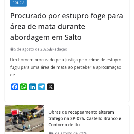
POLÍCIA
Procurado por estupro foge para
área de mata durante
abordagem em Salto
6 de agosto de 2026
Redação
Um homem procurado pela Justiça pelo crime de estupro
fugiu para uma área de mata ao perceber a aproximação
de
F
W
L
T
X
a
h
i
e
c
a
n
l
e
t
k
e
Obras de recapeamento alteram
b
s
e
g
tráfego na SP-075, Castello Branco e
o
A
d
r
Contorno de Itu
o
p
I
a
k
p
n
m
6 de agosto de 2026