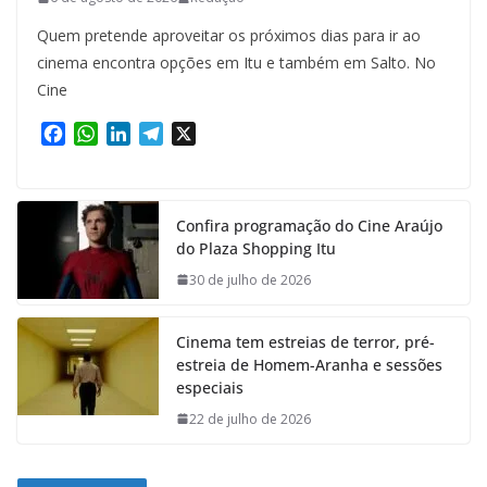
Quem pretende aproveitar os próximos dias para ir ao
cinema encontra opções em Itu e também em Salto. No
Cine
F
W
L
T
X
a
h
i
e
c
a
n
l
e
t
k
e
Confira programação do Cine Araújo
b
s
e
g
do Plaza Shopping Itu
o
A
d
r
o
p
I
a
30 de julho de 2026
k
p
n
m
Cinema tem estreias de terror, pré-
estreia de Homem-Aranha e sessões
especiais
22 de julho de 2026