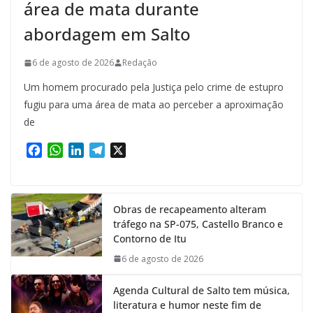
área de mata durante
abordagem em Salto
6 de agosto de 2026
Redação
Um homem procurado pela Justiça pelo crime de estupro
fugiu para uma área de mata ao perceber a aproximação
de
F
W
L
T
X
a
h
i
e
c
a
n
l
e
t
k
e
Obras de recapeamento alteram
b
s
e
g
tráfego na SP-075, Castello Branco e
o
A
d
r
Contorno de Itu
o
p
I
a
k
p
n
m
6 de agosto de 2026
Agenda Cultural de Salto tem música,
literatura e humor neste fim de