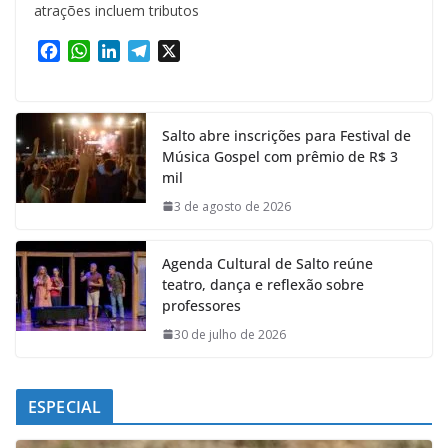
atrações incluem tributos
F
W
L
T
X
a
h
i
e
c
a
n
l
e
t
k
e
Salto abre inscrições para Festival de
b
s
e
g
Música Gospel com prêmio de R$ 3
o
A
d
r
mil
o
p
I
a
k
p
n
m
3 de agosto de 2026
Agenda Cultural de Salto reúne
teatro, dança e reflexão sobre
professores
30 de julho de 2026
ESPECIAL