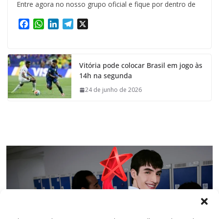
Entre agora no nosso grupo oficial e fique por dentro de
F
W
L
T
X
a
h
i
e
c
a
n
l
e
t
k
e
Vitória pode colocar Brasil em jogo às
b
s
e
g
14h na segunda
o
A
d
r
o
p
I
a
24 de junho de 2026
k
p
n
m