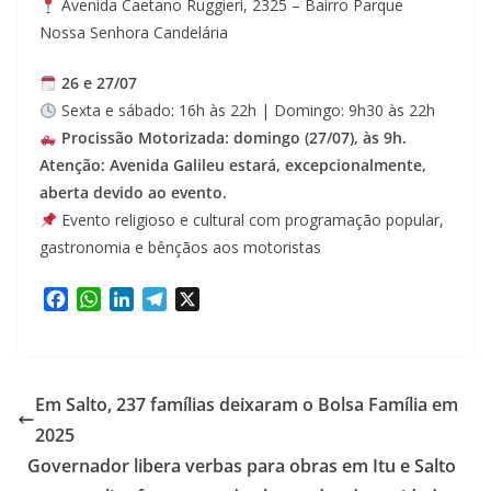
Avenida Caetano Ruggieri, 2325 – Bairro Parque
Nossa Senhora Candelária
26 e 27/07
Sexta e sábado: 16h às 22h | Domingo: 9h30 às 22h
Procissão Motorizada: domingo (27/07), às 9h.
Atenção: Avenida Galileu estará, excepcionalmente,
aberta devido ao evento.
Evento religioso e cultural com programação popular,
gastronomia e bênçãos aos motoristas
F
W
L
T
X
a
h
i
e
c
a
n
l
e
t
k
e
b
s
e
g
Em Salto, 237 famílias deixaram o Bolsa Família em
o
A
d
r
2025
o
p
I
a
Governador libera verbas para obras em Itu e Salto
k
p
n
m