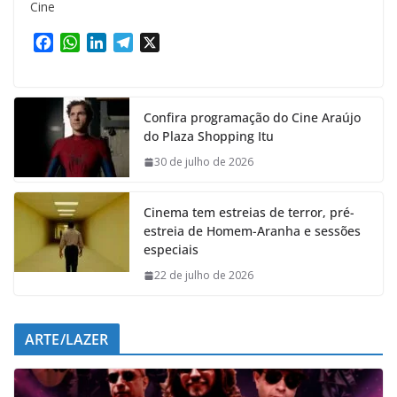
Cine
F
W
L
T
X
a
h
i
e
c
a
n
l
e
t
k
e
Confira programação do Cine Araújo
b
s
e
g
do Plaza Shopping Itu
o
A
d
r
o
p
I
a
30 de julho de 2026
k
p
n
m
Cinema tem estreias de terror, pré-
estreia de Homem-Aranha e sessões
especiais
22 de julho de 2026
ARTE/LAZER