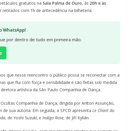
spetáculos gratuitos na
Sala Palma de Ouro
, às
20h e às
 retirados com 1h de antecedência na bilheteria.
 no WhatsApp!
ique por dentro de tudo em primeira mão.
p
os que nesse reencontro o público possa se reconectar com a
s que flui com força e sensibilidade e são feitas sob medida
diretora artística da São Paulo Companhia de Dança.
cultas Companhia de Dança, dirigida por Arilton Assunção,
m de sua autoria. Em seguida, a SPCD apresenta
Le Chant du
ada
, de Yoshi Suzuki; e
Indigo Rose
, de Jiří Kylián.