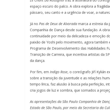
Le Chant Du Rossignol
traz a assinatura do core
espaço escuro do palco. A obra explora a fragili
pássaro, seu canto e a urgência de voar, a nature
Já no
Pas de Deux de Alvorada
marca a estreia da 
Companhia de Dança desde sua fundação. A obra
continuidade por meio da delicadeza e emoção do
paixão de Yoshi pelo movimento, agora também ex
Programa de Desenvolvimento das Habilidades Fu
Transição de Carreira, que incentiva artistas da
da dança.
Por fim, em
Indigo Rose
, o coreógrafo Jiří Kylián 
sobre a transição da juventude e as relações hu
tempo lírica, faz alusão à busca pela perfeição, i
cria jogos de luz e sombra, que somados a projeç
As apresentações da São Paulo Companhia de Dança 
Estado de São Paulo, por meio da Secretaria da Cul