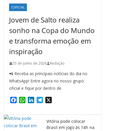
ESPECIAL
Jovem de Salto realiza
sonho na Copa do Mundo
e transforma emoção em
inspiração
25 de junho de 2026
Redação
📲 Receba as principais notícias do dia no
WhatsApp! Entre agora no nosso grupo
oficial e fique por dentro de
F
W
L
T
X
a
h
i
e
c
a
n
l
e
t
k
e
Vitória pode colocar
b
s
e
g
Brasil em jogo às 14h na