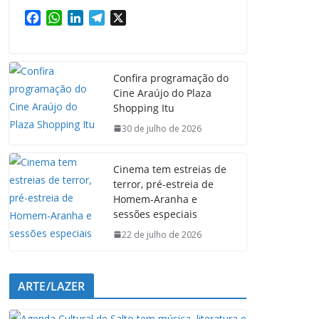
F
W
L
T
X
a
h
i
e
c
a
n
l
e
t
k
e
Confira programação do
b
s
e
g
Cine Araújo do Plaza
o
A
d
r
Shopping Itu
o
p
I
a
k
p
n
m
30 de julho de 2026
Cinema tem estreias de
terror, pré-estreia de
Homem-Aranha e
sessões especiais
22 de julho de 2026
ARTE/LAZER