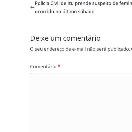
b
s
e
g
Polícia Civil de Itu prende suspeito de femin
o
A
d
r
ocorrido no último sábado
o
p
I
a
k
p
n
m
Deixe um comentário
O seu endereço de e-mail não será publicado.
Comentário
*