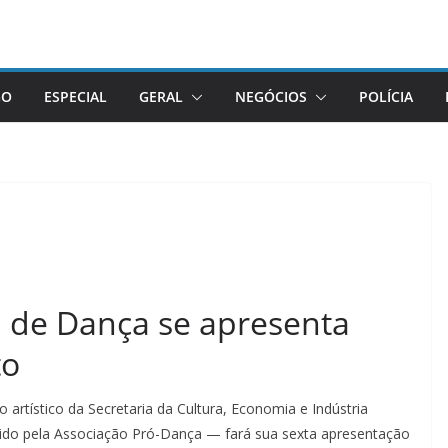
GO
ESPECIAL
GERAL
NEGÓCIOS
POLÍCIA
 de Dança se apresenta
to
rtístico da Secretaria da Cultura, Economia e Indústria
rido pela Associação Pró-Dança — fará sua sexta apresentação