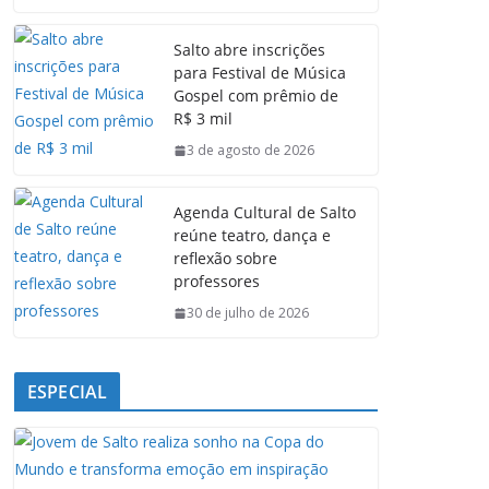
c
a
n
l
e
t
k
e
Salto abre inscrições
b
s
e
g
para Festival de Música
o
A
d
r
Gospel com prêmio de
o
p
I
a
R$ 3 mil
k
p
n
m
3 de agosto de 2026
Agenda Cultural de Salto
reúne teatro, dança e
reflexão sobre
professores
30 de julho de 2026
ESPECIAL