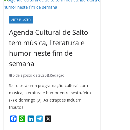
ARTE E LAZER
Agenda Cultural de Salto
tem música, literatura e
humor neste fim de
semana
6 de agosto de 2026
Redação
Salto terá uma programação cultural com
música, literatura e humor entre sexta-feira
(7) e domingo (9). As atrações incluem
tributos
F
W
L
T
X
a
h
i
e