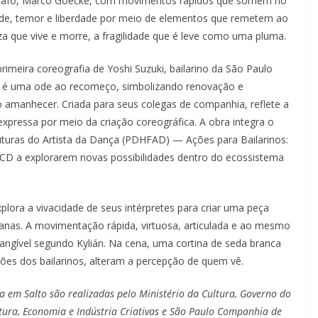
ógrafo, Marco Goecke, com movimentos rápidos que somem no
dade, temor e liberdade por meio de elementos que remetem ao
za que vive e morre, a fragilidade que é leve como uma pluma.
primeira coreografia de Yoshi Suzuki, bailarino da São Paulo
 é uma ode ao recomeço, simbolizando renovação e
 amanhecer. Criada para seus colegas de companhia, reflete a
pressa por meio da criação coreográfica. A obra integra o
turas do Artista da Dança (PDHFAD) — Ações para Bailarinos:
 SPCD a explorarem novas possibilidades dentro do ecossistema
explora a vivacidade de seus intérpretes para criar uma peça
manas. A movimentação rápida, virtuosa, articulada e ao mesmo
ntangível segundo Kylián. Na cena, uma cortina de seda branca
ões dos bailarinos, alteram a percepção de quem vê.
em Salto são realizadas pelo Ministério da Cultura, Governo do
tura, Economia e Indústria Criativas e São Paulo Companhia de