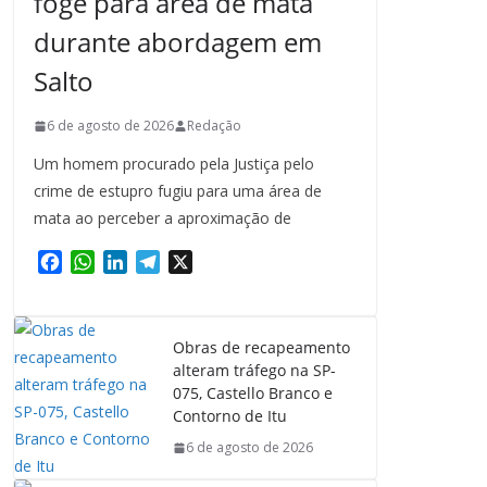
foge para área de mata
durante abordagem em
Salto
6 de agosto de 2026
Redação
Um homem procurado pela Justiça pelo
crime de estupro fugiu para uma área de
mata ao perceber a aproximação de
F
W
L
T
X
a
h
i
e
c
a
n
l
e
t
k
e
Obras de recapeamento
b
s
e
g
alteram tráfego na SP-
o
A
d
r
075, Castello Branco e
o
p
I
a
Contorno de Itu
k
p
n
m
6 de agosto de 2026