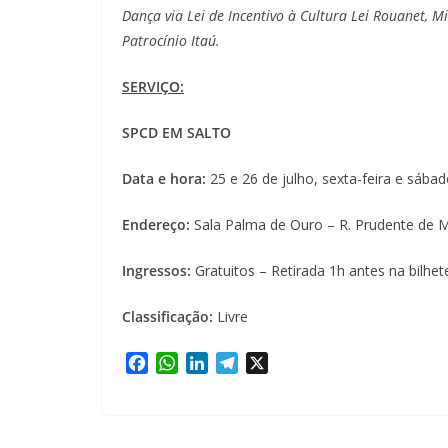
Dança via Lei de Incentivo à Cultura Lei Rouanet, M
Patrocínio Itaú.
SERVIÇO:
SPCD EM SALTO
Data e hora:
25 e 26 de julho, sexta-feira e sába
Endereço:
Sala Palma de Ouro – R. Prudente de M
Ingressos:
Gratuitos – Retirada 1h antes na bilhet
Classificação:
Livre
F
W
L
T
X
a
h
i
e
c
a
n
l
e
t
k
e