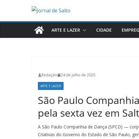
Pular
para
o
conteúdo
ARTE E LAZER
CIDADE
EMPRE
Redação
24 de julho de 2025
ARTE E LAZER
São Paulo Companhia
pela sexta vez em Sal
A São Paulo Companhia de Dança (SPCD) — corpo a
Criativas do Governo do Estado de São Paulo, ge