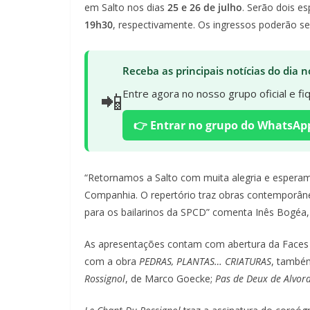
em Salto nos dias
25 e 26 de julho
. Serão dois e
19h30
, respectivamente. Os ingressos poderão ser
Receba as principais notícias do dia
📲
Entre agora no nosso grupo oficial e f
👉 Entrar no grupo do WhatsAp
“Retornamos a Salto com muita alegria e esperam
Companhia. O repertório traz obras contemporânea
para os bailarinos da SPCD” comenta Inês Bogéa, 
As apresentações contam com abertura da Faces O
com a obra
PEDRAS, PLANTAS… CRIATURAS
, també
Rossignol
, de Marco Goecke;
Pas de Deux de Alvor