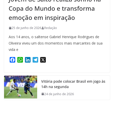
Copa do Mundo e transforma
emoção em inspiração
25 de junho de 2026
Redação
Aos 14 anos, o saltense Gabriel Henrique Rodrigues de
Oliveira viveu um dos momentos mais marcantes de sua
vida e
F
W
L
T
X
a
h
i
e
c
a
n
l
e
t
k
e
Vitória pode colocar Brasil em jogo às
b
s
e
g
14h na segunda
o
A
d
r
o
p
I
a
24 de junho de 2026
k
p
n
m