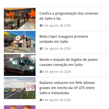
c
a
n
l
e
t
k
e
Confira a programação dos cinemas
b
s
e
g
de Salto e Itu
o
A
d
r
o
p
I
a
6 de agosto de 2026
k
p
n
m
Bella Capri inaugura primeira
unidade em Salto
5 de agosto de 2026
Morte e doação de órgãos de jovem
causam comoção em Salto
4 de agosto de 2026
Radares reduzem em 90% vítimas
graves em trecho da SP-075 entre
Salto e Indaiatuba
4 de agosto de 2026