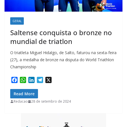
GERAL
Saltense conquista o bronze no
mundial de triatlon
O triatleta Miguel Hidalgo, de Salto, faturou na sexta-feira
(27), a medalha de bronze na disputa do World Triathlon
Championship
F
W
L
T
X
a
h
i
e
c
a
n
l
Read More
e
t
k
e
Redacao
28 de setembro de 2024
b
s
e
g
o
A
d
r
o
p
I
a
k
p
n
m