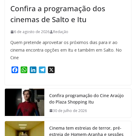
Confira a programação dos
cinemas de Salto e Itu
6 de agosto de 2026
Redação
Quem pretende aproveitar os próximos dias para ir ao
cinema encontra opções em Itu e também em Salto. No
Cine
F
W
L
T
X
a
h
i
e
c
a
n
l
e
t
k
e
Confira programação do Cine Araújo
b
s
e
g
do Plaza Shopping Itu
o
A
d
r
o
p
I
a
30 de julho de 2026
k
p
n
m
Cinema tem estreias de terror, pré-
estreia de Homem-Aranha e sessões