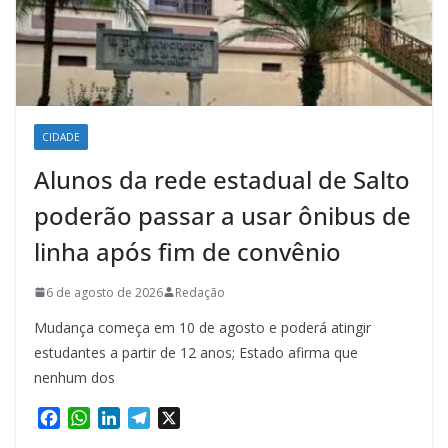
CIDADE
Alunos da rede estadual de Salto
poderão passar a usar ônibus de
linha após fim de convênio
6 de agosto de 2026
Redação
Mudança começa em 10 de agosto e poderá atingir
estudantes a partir de 12 anos; Estado afirma que
nenhum dos
F
W
L
T
X
a
h
i
e