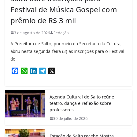
Festival de Música Gospel com
prêmio de R$ 3 mil
3 de agosto de 2026
Redação
A Prefeitura de Salto, por meio da Secretaria da Cultura,
abriu nesta segunda-feira (3) as inscrições para o Festival
de
F
W
L
T
X
a
h
i
e
c
a
n
l
e
t
k
e
Agenda Cultural de Salto reúne
b
s
e
g
teatro, dança e reflexão sobre
o
A
d
r
professores
o
p
I
a
k
p
n
m
30 de julho de 2026
Estação de Salto recebe Mostra