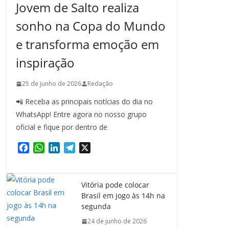
Jovem de Salto realiza
sonho na Copa do Mundo
e transforma emoção em
inspiração
25 de junho de 2026
Redação
📲 Receba as principais notícias do dia no
WhatsApp! Entre agora no nosso grupo
oficial e fique por dentro de
F
W
L
T
X
a
h
i
e
c
a
n
l
e
t
k
e
Vitória pode colocar
b
s
e
g
Brasil em jogo às 14h na
o
A
d
r
segunda
o
p
I
a
24 de junho de 2026
k
p
n
m