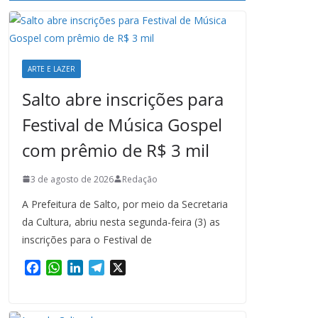
ARTE E LAZER
Salto abre inscrições para
Festival de Música Gospel
com prêmio de R$ 3 mil
3 de agosto de 2026
Redação
A Prefeitura de Salto, por meio da Secretaria
da Cultura, abriu nesta segunda-feira (3) as
inscrições para o Festival de
F
W
L
T
X
a
h
i
e
c
a
n
l
e
t
k
e