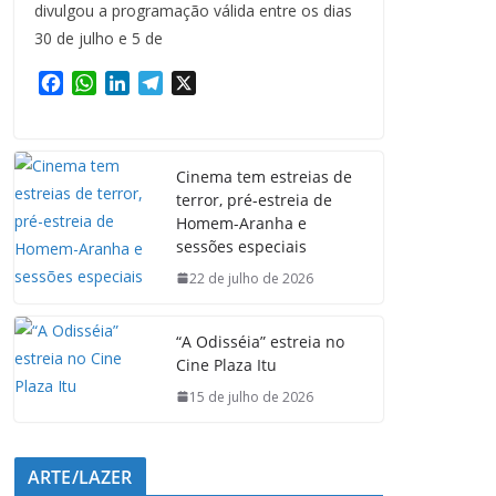
divulgou a programação válida entre os dias
30 de julho e 5 de
F
W
L
T
X
a
h
i
e
c
a
n
l
e
t
k
e
Cinema tem estreias de
b
s
e
g
terror, pré-estreia de
o
A
d
r
Homem-Aranha e
o
p
I
a
sessões especiais
k
p
n
m
22 de julho de 2026
“A Odisséia” estreia no
Cine Plaza Itu
15 de julho de 2026
ARTE/LAZER