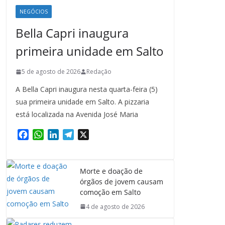
NEGÓCIOS
Bella Capri inaugura
primeira unidade em Salto
5 de agosto de 2026
Redação
A Bella Capri inaugura nesta quarta-feira (5)
sua primeira unidade em Salto. A pizzaria
está localizada na Avenida José Maria
F
W
L
T
X
a
h
i
e
c
a
n
l
e
t
k
e
Morte e doação de
b
s
e
g
órgãos de jovem causam
o
A
d
r
comoção em Salto
o
p
I
a
4 de agosto de 2026
k
p
n
m