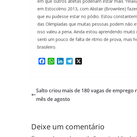
em que outros atletas poderiam estar mais “relaxa
em Estocolmo 2013, com Alistair (Brownlee) faze
que eu pudesse estar no pódio. Estou constantem
das Olimpíadas que muitas pessoas podem não estar
isso valeu a pena. Ainda estou aprendendo muito n
senti um pouco de falta de ritmo de prova, mas ho
brasileiro.
F
W
L
T
X
a
h
i
e
c
a
n
l
e
t
k
e
b
s
e
g
Salto criou mais de 180 vagas de emprego 
o
A
d
r
mês de agosto
o
p
I
a
k
p
n
m
Deixe um comentário