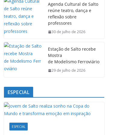
Agenda Cultural de Salto
b
s
e
g
reúne teatro, dança e
o
A
d
r
reflexão sobre
o
p
I
a
professores
k
p
n
m
30 de julho de 2026
Estação de Salto recebe
Mostra
de Modelismo Ferroviário
29 de julho de 2026
ESPECIAL
ESPECIAL