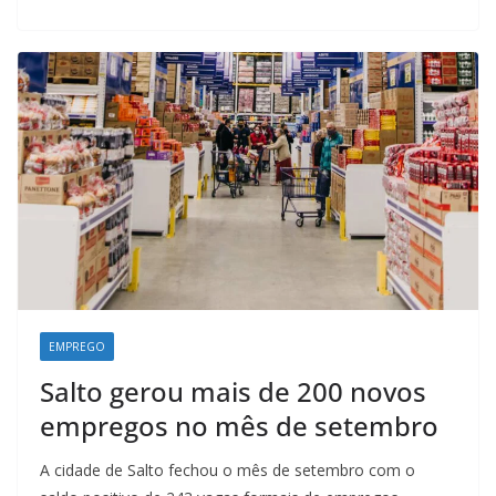
o
A
d
r
o
p
I
a
k
p
n
m
EMPREGO
Salto gerou mais de 200 novos
empregos no mês de setembro
A cidade de Salto fechou o mês de setembro com o