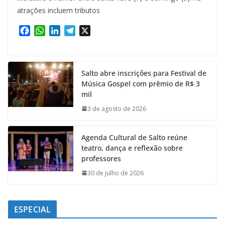
atrações incluem tributos
F
W
L
T
X
a
h
i
e
c
a
n
l
e
t
k
e
Salto abre inscrições para Festival de
b
s
e
g
Música Gospel com prêmio de R$ 3
o
A
d
r
mil
o
p
I
a
k
p
n
m
3 de agosto de 2026
Agenda Cultural de Salto reúne
teatro, dança e reflexão sobre
professores
30 de julho de 2026
ESPECIAL