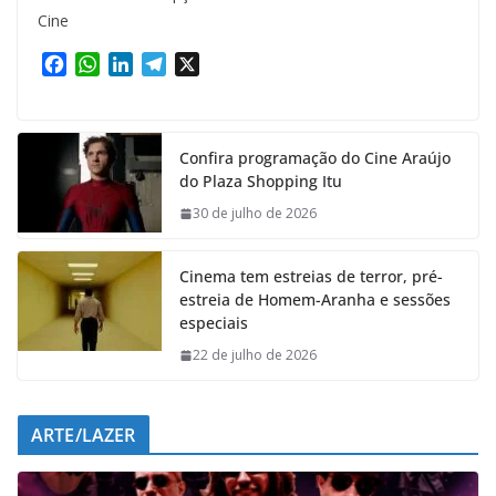
Cine
F
W
L
T
X
a
h
i
e
c
a
n
l
e
t
k
e
Confira programação do Cine Araújo
b
s
e
g
do Plaza Shopping Itu
o
A
d
r
o
p
I
a
30 de julho de 2026
k
p
n
m
Cinema tem estreias de terror, pré-
estreia de Homem-Aranha e sessões
especiais
22 de julho de 2026
ARTE/LAZER