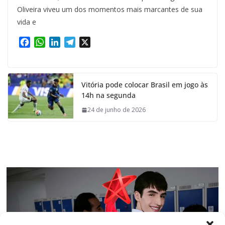
Oliveira viveu um dos momentos mais marcantes de sua
vida e
F
W
L
T
X
a
h
i
e
c
a
n
l
e
t
k
e
Vitória pode colocar Brasil em jogo às
b
s
e
g
14h na segunda
o
A
d
r
o
p
I
a
24 de junho de 2026
k
p
n
m