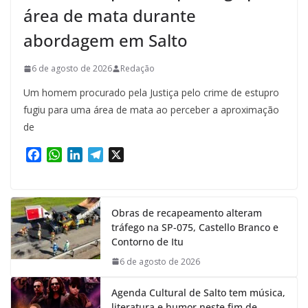
área de mata durante
abordagem em Salto
6 de agosto de 2026
Redação
Um homem procurado pela Justiça pelo crime de estupro
fugiu para uma área de mata ao perceber a aproximação
de
F
W
L
T
X
a
h
i
e
c
a
n
l
e
t
k
e
Obras de recapeamento alteram
b
s
e
g
tráfego na SP-075, Castello Branco e
o
A
d
r
Contorno de Itu
o
p
I
a
k
p
n
m
6 de agosto de 2026
Agenda Cultural de Salto tem música,
literatura e humor neste fim de