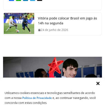
a
h
i
e
c
a
n
l
e
t
k
e
Vitória pode colocar Brasil em jogo às
b
s
e
g
14h na segunda
o
A
d
r
o
p
I
a
24 de junho de 2026
k
p
n
m
Utilizamos cookies essenciais e tecnologias semelhantes de acordo
com a nossa
Política de Privacidade
e, ao continuar navegando, você
concorda com estas condições.