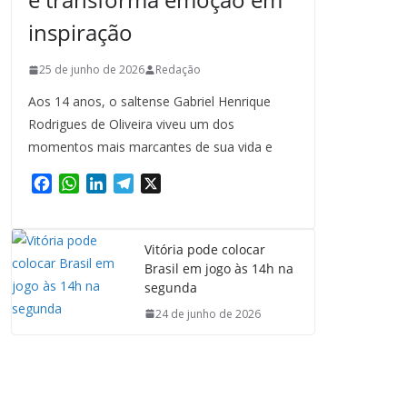
inspiração
25 de junho de 2026
Redação
Aos 14 anos, o saltense Gabriel Henrique
Rodrigues de Oliveira viveu um dos
momentos mais marcantes de sua vida e
F
W
L
T
X
a
h
i
e
c
a
n
l
e
t
k
e
Vitória pode colocar
b
s
e
g
Brasil em jogo às 14h na
o
A
d
r
segunda
o
p
I
a
24 de junho de 2026
k
p
n
m