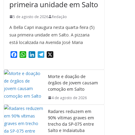
primeira unidade em Salto
5 de agosto de 2026
Redação
A Bella Capri inaugura nesta quarta-feira (5)
sua primeira unidade em Salto. A pizzaria
está localizada na Avenida José Maria
F
W
L
T
X
a
h
i
e
c
a
n
l
e
t
k
e
Morte e doação de
b
s
e
g
órgãos de jovem causam
o
A
d
r
comoção em Salto
o
p
I
a
4 de agosto de 2026
k
p
n
m
Radares reduzem em
90% vítimas graves em
trecho da SP-075 entre
Salto e Indaiatuba