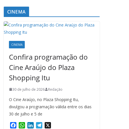
CINEMA
CINEMA
Confira programação do
Cine Araújo do Plaza
Shopping Itu
30 de julho de 2026
Redação
O Cine Araújo, no Plaza Shopping Itu,
divulgou a programação válida entre os dias
30 de julho e 5 de
F
W
L
T
X