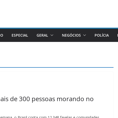
GO
ESPECIAL
GERAL
NEGÓCIOS
POLÍCIA
 mais de 300 pessoas morando no
emana, o Brasil conta com 12.348 favelas e comunidades