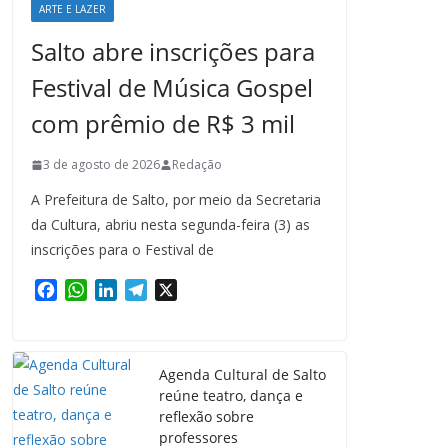
ARTE E LAZER
Salto abre inscrições para
Festival de Música Gospel
com prêmio de R$ 3 mil
3 de agosto de 2026
Redação
A Prefeitura de Salto, por meio da Secretaria
da Cultura, abriu nesta segunda-feira (3) as
inscrições para o Festival de
F
W
L
T
X
a
h
i
e
c
a
n
l
e
t
k
e
Agenda Cultural de Salto
b
s
e
g
reúne teatro, dança e
o
A
d
r
reflexão sobre
o
p
I
a
professores
k
p
n
m