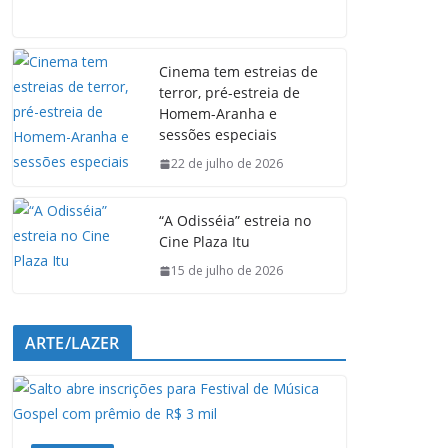
a
h
i
e
c
a
n
l
e
t
k
e
Cinema tem estreias de
b
s
e
g
terror, pré-estreia de
o
A
d
r
Homem-Aranha e
o
p
I
a
sessões especiais
k
p
n
m
22 de julho de 2026
“A Odisséia” estreia no
Cine Plaza Itu
15 de julho de 2026
ARTE/LAZER