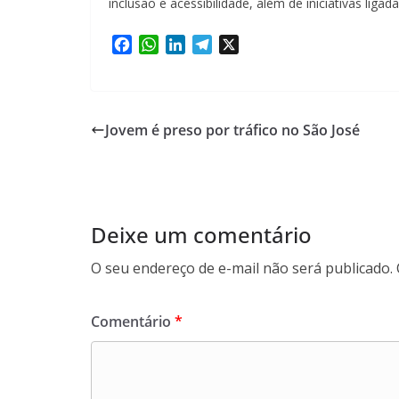
inclusão e acessibilidade, além de iniciativas li
F
W
L
T
X
a
h
i
e
c
a
n
l
e
t
k
e
b
s
e
g
Jovem é preso por tráfico no São José
o
A
d
r
o
p
I
a
k
p
n
m
Deixe um comentário
O seu endereço de e-mail não será publicado.
Comentário
*