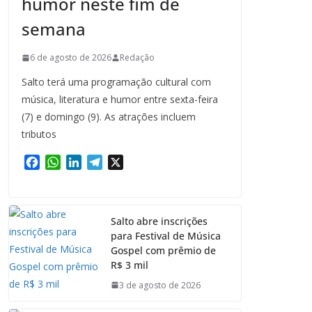
humor neste fim de
semana
6 de agosto de 2026
Redação
Salto terá uma programação cultural com
música, literatura e humor entre sexta-feira
(7) e domingo (9). As atrações incluem
tributos
F
W
L
T
X
a
h
i
e
c
a
n
l
e
t
k
e
Salto abre inscrições
b
s
e
g
para Festival de Música
o
A
d
r
Gospel com prêmio de
o
p
I
a
R$ 3 mil
k
p
n
m
3 de agosto de 2026