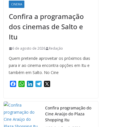
CINEMA
Confira a programação
dos cinemas de Salto e
Itu
6 de agosto de 2026
Redação
Quem pretende aproveitar os próximos dias
para ir ao cinema encontra opções em Itu e
também em Salto. No Cine
F
W
L
T
X
a
h
i
e
c
a
n
l
e
t
k
e
Confira programação do
b
s
e
g
Cine Araújo do Plaza
o
A
d
r
Shopping Itu
o
p
I
a