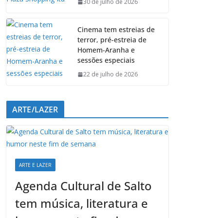
k
p
n
m
30 de julho de 2026
Cinema tem estreias de
terror, pré-estreia de
Homem-Aranha e
sessões especiais
22 de julho de 2026
ARTE/LAZER
ARTE E LAZER
Agenda Cultural de Salto
tem música, literatura e