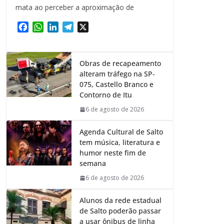
mata ao perceber a aproximação de
F
W
L
T
X
a
h
i
e
c
a
n
l
e
t
k
e
Obras de recapeamento
b
s
e
g
alteram tráfego na SP-
o
A
d
r
075, Castello Branco e
o
p
I
a
Contorno de Itu
k
p
n
m
6 de agosto de 2026
Agenda Cultural de Salto
tem música, literatura e
humor neste fim de
semana
6 de agosto de 2026
Alunos da rede estadual
de Salto poderão passar
a usar ônibus de linha