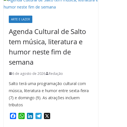
ARTE E LAZER
Agenda Cultural de Salto
tem música, literatura e
humor neste fim de
semana
6 de agosto de 2026
Redação
Salto terá uma programação cultural com
música, literatura e humor entre sexta-feira
(7) e domingo (9). As atrações incluem
tributos
F
W
L
T
X
a
h
i
e