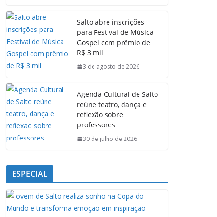
c
a
n
l
e
t
k
e
Salto abre inscrições
b
s
e
g
para Festival de Música
o
A
d
r
Gospel com prêmio de
o
p
I
a
R$ 3 mil
k
p
n
m
3 de agosto de 2026
Agenda Cultural de Salto
reúne teatro, dança e
reflexão sobre
professores
30 de julho de 2026
ESPECIAL