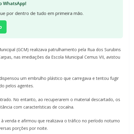
 no WhatsApp!
ique por dentro de tudo em primeira mão.
p
Municipal (GCM) realizava patrulhamento pela Rua dos Surubins
pas, nas imediações da Escola Municipal Cemus VII, avistou
ispensou um embrulho plástico que carregava e tentou fugir
do pelos agentes.
ontrado. No entanto, ao recuperarem o material descartado, os
ância com características de cocaína.
 à venda e afirmou que realizava o tráfico no período noturno
ersas porções por noite.