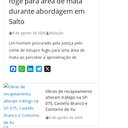
foge para área de mata
durante abordagem em
Salto
6 de agosto de 2026
Redação
Um homem procurado pela Justiça pelo
crime de estupro fugiu para uma área de
mata ao perceber a aproximação de
F
W
L
T
X
a
h
i
e
c
a
n
l
e
t
k
e
Obras de recapeamento
b
s
e
g
alteram tráfego na SP-
o
A
d
r
075, Castello Branco e
o
p
I
a
Contorno de Itu
k
p
n
m
6 de agosto de 2026