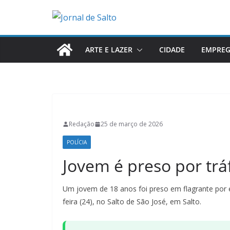
Pular
para
o
conteúdo
ARTE E LAZER
CIDADE
EMPRE
Redação
25 de março de 2026
POLÍCIA
Jovem é preso por trá
Um jovem de 18 anos foi preso em flagrante por e
feira (24), no Salto de São José, em Salto.