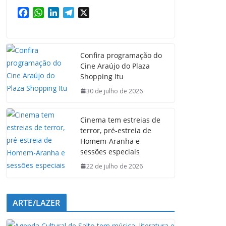
F
W
L
T
X
a
h
i
e
c
a
n
l
e
t
k
e
Confira programação do
b
s
e
g
Cine Araújo do Plaza
o
A
d
r
Shopping Itu
o
p
I
a
k
p
n
m
30 de julho de 2026
Cinema tem estreias de
terror, pré-estreia de
Homem-Aranha e
sessões especiais
22 de julho de 2026
ARTE/LAZER