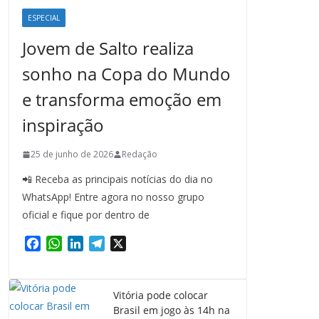
ESPECIAL
Jovem de Salto realiza
sonho na Copa do Mundo
e transforma emoção em
inspiração
25 de junho de 2026
Redação
📲 Receba as principais notícias do dia no
WhatsApp! Entre agora no nosso grupo
oficial e fique por dentro de
F
W
L
T
X
a
h
i
e
c
a
n
l
e
t
k
e
Vitória pode colocar
b
s
e
g
Brasil em jogo às 14h na