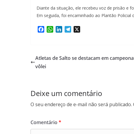
Diante da situação, ele recebeu voz de prisão e f
Em seguida, foi encaminhado ao Plantão Policial de
F
W
L
T
X
a
h
i
e
c
a
n
l
e
t
k
e
b
s
e
g
Atletas de Salto se destacam em campeona
o
A
d
r
vôlei
o
p
I
a
k
p
n
m
Deixe um comentário
O seu endereço de e-mail não será publicado.
Comentário
*