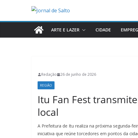
Pular
para
o
conteúdo
ARTE E LAZER
CIDADE
EMPRE
Redação
26 de junho de 2026
REGIÃO
Itu Fan Fest transmit
local
A Prefeitura de Itu realiza na próxima segunda-fei
iniciativa que reúne torcedores em pontos da ci