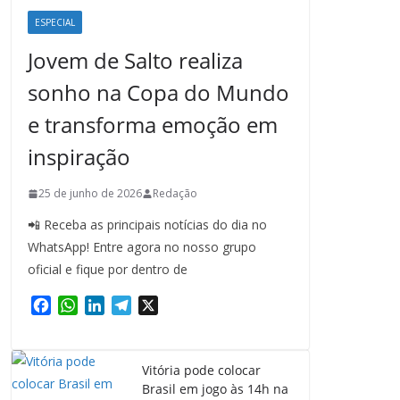
ESPECIAL
Jovem de Salto realiza
sonho na Copa do Mundo
e transforma emoção em
inspiração
25 de junho de 2026
Redação
📲 Receba as principais notícias do dia no
WhatsApp! Entre agora no nosso grupo
oficial e fique por dentro de
F
W
L
T
X
a
h
i
e
c
a
n
l
e
t
k
e
Vitória pode colocar
b
s
e
g
Brasil em jogo às 14h na