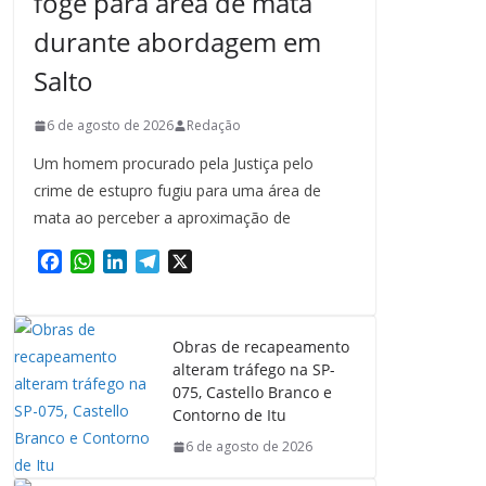
foge para área de mata
durante abordagem em
Salto
6 de agosto de 2026
Redação
Um homem procurado pela Justiça pelo
crime de estupro fugiu para uma área de
mata ao perceber a aproximação de
F
W
L
T
X
a
h
i
e
c
a
n
l
e
t
k
e
Obras de recapeamento
b
s
e
g
alteram tráfego na SP-
o
A
d
r
075, Castello Branco e
o
p
I
a
Contorno de Itu
k
p
n
m
6 de agosto de 2026