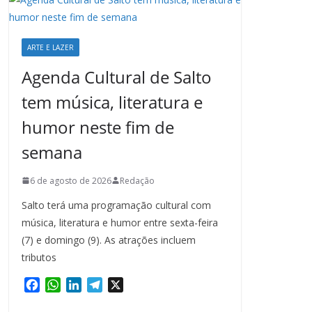
ARTE E LAZER
Agenda Cultural de Salto
tem música, literatura e
humor neste fim de
semana
6 de agosto de 2026
Redação
Salto terá uma programação cultural com
música, literatura e humor entre sexta-feira
(7) e domingo (9). As atrações incluem
tributos
F
W
L
T
X
a
h
i
e