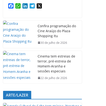
F
W
L
T
X
a
h
i
e
c
a
n
l
e
t
k
e
Confira programação do
b
s
e
g
Cine Araújo do Plaza
o
A
d
r
Shopping Itu
o
p
I
a
k
p
n
m
30 de julho de 2026
Cinema tem estreias de
terror, pré-estreia de
Homem-Aranha e
sessões especiais
22 de julho de 2026
ARTE/LAZER