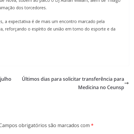
de Nova, sobem ao palco o DJ Adrian William, além de Thiago
animação dos torcedores.
s, a expectativa é de mais um encontro marcado pela
va, reforçando o espírito de união em torno do esporte e da
 julho
Últimos dias para solicitar transferência para
Medicina no Ceunsp
Campos obrigatórios são marcados com
*