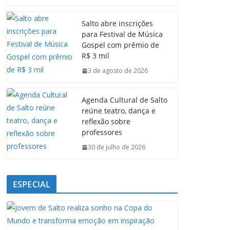
c
a
n
l
e
t
k
e
Salto abre inscrições
b
s
e
g
para Festival de Música
o
A
d
r
Gospel com prêmio de
o
p
I
a
R$ 3 mil
k
p
n
m
3 de agosto de 2026
Agenda Cultural de Salto
reúne teatro, dança e
reflexão sobre
professores
30 de julho de 2026
ESPECIAL