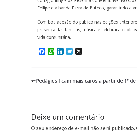
do DJ Johnny e da Resenha do Membrive. No Cida
Fellipe e a banda Farra de Buteco, garantindo a 
Com boa adesão do público nas edições anteriore
presença das famílias, música e celebração coleti
vida comunitária.
F
W
L
T
X
a
h
i
e
c
a
n
l
e
t
k
e
b
s
e
g
Pedágios ficam mais caros a partir de 1º de
o
A
d
r
o
p
I
a
k
p
n
m
Deixe um comentário
O seu endereço de e-mail não será publicado.