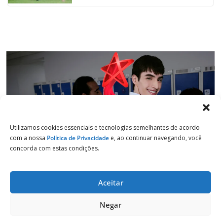
k
p
n
m
Utilizamos cookies essenciais e tecnologias semelhantes de acordo
com a nossa
Política de Privacidade
e, ao continuar navegando, você
concorda com estas condições.
Aceitar
Copyright © 2026
Jornal de Salto
. Todos os direitos reservados.
Negar