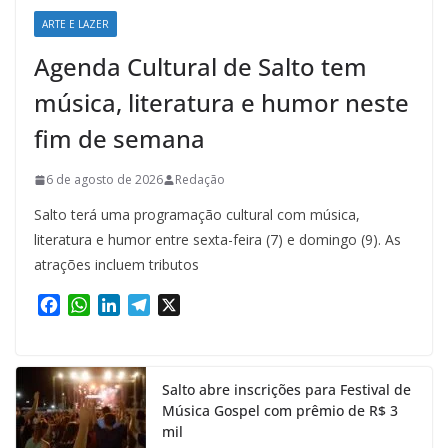
ARTE E LAZER
Agenda Cultural de Salto tem
música, literatura e humor neste
fim de semana
6 de agosto de 2026
Redação
Salto terá uma programação cultural com música,
literatura e humor entre sexta-feira (7) e domingo (9). As
atrações incluem tributos
F
W
L
T
X
a
h
i
e
c
a
n
l
e
t
k
e
Salto abre inscrições para Festival de
b
s
e
g
Música Gospel com prêmio de R$ 3
o
A
d
r
mil
o
p
I
a