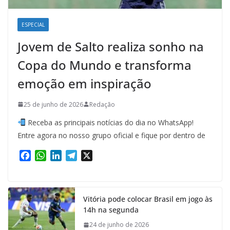
ESPECIAL
Jovem de Salto realiza sonho na
Copa do Mundo e transforma
emoção em inspiração
25 de junho de 2026
Redação
Receba as principais notícias do dia no WhatsApp!
Entre agora no nosso grupo oficial e fique por dentro de
F
W
L
T
X
a
h
i
e
c
a
n
l
e
t
k
e
Vitória pode colocar Brasil em jogo às
b
s
e
g
14h na segunda
o
A
d
r
o
p
I
a
24 de junho de 2026