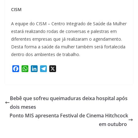
CISM
A equipe do CISM – Centro Integrado de Saúde da Mulher
estará realizando rodas de conversas e palestras em
diferentes empresas que já realizaram o agendamento.
Desta forma a saúde da mulher também será fortalecida
dentro dos ambientes de trabalho.
F
W
L
T
X
a
h
i
e
c
a
n
l
e
t
k
e
b
s
e
g
Bebê que sofreu queimaduras deixa hospital após
o
A
d
r
dois meses
o
p
I
a
Ponto MIS apresenta Festival de Cinema Hitchcock
k
p
n
m
em outubro