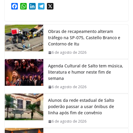
F
W
L
T
X
a
h
i
e
c
a
n
l
e
t
k
e
Obras de recapeamento alteram
b
s
e
g
tráfego na SP-075, Castello Branco e
o
A
d
r
Contorno de Itu
o
p
I
a
k
p
n
m
6 de agosto de 2026
Agenda Cultural de Salto tem música,
literatura e humor neste fim de
semana
6 de agosto de 2026
Alunos da rede estadual de Salto
poderão passar a usar ônibus de
linha após fim de convênio
6 de agosto de 2026