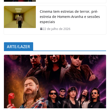
k
p
n
m
Cinema tem estreias de terror, pré-
estreia de Homem-Aranha e sessões
especiais
22 de julho de 2026
ARTE/LAZER