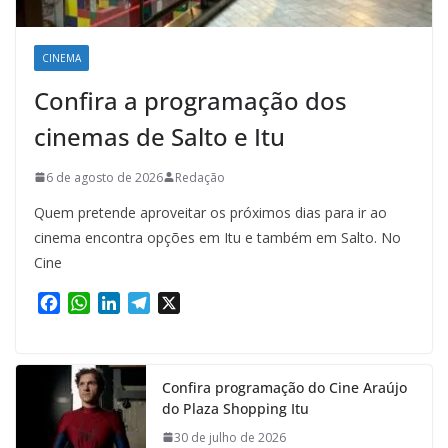
CINEMA
Confira a programação dos
cinemas de Salto e Itu
6 de agosto de 2026
Redação
Quem pretende aproveitar os próximos dias para ir ao
cinema encontra opções em Itu e também em Salto. No
Cine
F
W
L
T
X
a
h
i
e
c
a
n
l
e
t
k
e
Confira programação do Cine Araújo
b
s
e
g
do Plaza Shopping Itu
o
A
d
r
o
p
I
a
30 de julho de 2026