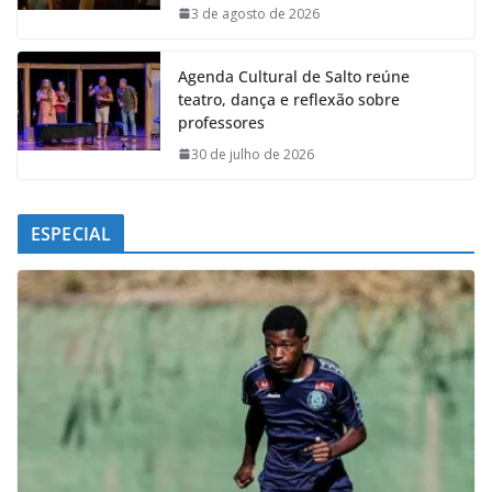
k
p
n
m
3 de agosto de 2026
Agenda Cultural de Salto reúne
teatro, dança e reflexão sobre
professores
30 de julho de 2026
ESPECIAL