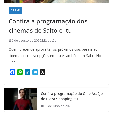
CINEMA
Confira a programação dos
cinemas de Salto e Itu
6 de agosto de 2026
Redação
Quem pretende aproveitar os próximos dias para ir ao
cinema encontra opções em Itu e também em Salto. No
Cine
F
W
L
T
X
a
h
i
e
c
a
n
l
e
t
k
e
Confira programação do Cine Araújo
b
s
e
g
do Plaza Shopping Itu
o
A
d
r
o
p
I
a
30 de julho de 2026
k
p
n
m