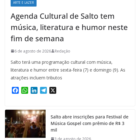
ARTE E LAZER
Agenda Cultural de Salto tem
música, literatura e humor neste
fim de semana
6 de agosto de 2026
Redação
Salto terá uma programação cultural com música,
literatura e humor entre sexta-feira (7) e domingo (9). As
atrações incluem tributos
F
W
L
T
X
a
h
i
e
c
a
n
l
e
t
k
e
Salto abre inscrições para Festival de
b
s
e
g
Música Gospel com prêmio de R$ 3
o
A
d
r
mil
o
p
I
a
k
p
n
m
3 de agosto de 2026