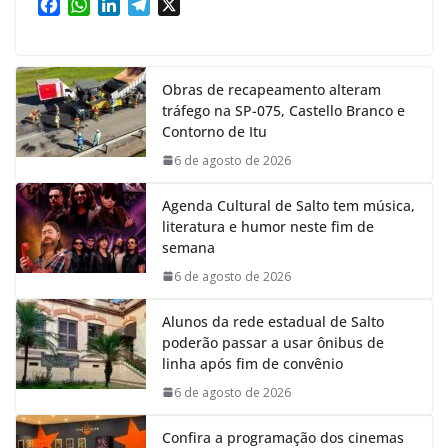
F
W
L
T
X
a
h
i
e
c
a
n
l
e
t
k
e
Obras de recapeamento alteram
b
s
e
g
tráfego na SP-075, Castello Branco e
o
A
d
r
Contorno de Itu
o
p
I
a
k
p
n
m
6 de agosto de 2026
Agenda Cultural de Salto tem música,
literatura e humor neste fim de
semana
6 de agosto de 2026
Alunos da rede estadual de Salto
poderão passar a usar ônibus de
linha após fim de convênio
6 de agosto de 2026
Confira a programação dos cinemas