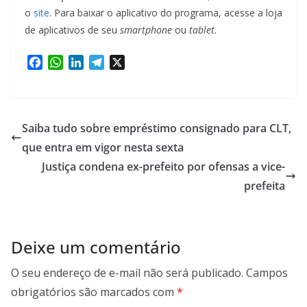
o
site
. Para baixar o aplicativo do programa, acesse a loja
de aplicativos de seu
smartphone
ou
tablet
.
F
W
L
T
X
a
h
i
e
c
a
n
l
e
t
k
e
b
s
e
g
Saiba tudo sobre empréstimo consignado para CLT,
o
A
d
r
que entra em vigor nesta sexta
o
p
I
a
Justiça condena ex-prefeito por ofensas a vice-
k
p
n
m
prefeita
Deixe um comentário
O seu endereço de e-mail não será publicado.
Campos
obrigatórios são marcados com
*