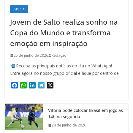
ESPECIAL
Jovem de Salto realiza sonho na
Copa do Mundo e transforma
emoção em inspiração
25 de junho de 2026
Redação
Receba as principais notícias do dia no WhatsApp!
Entre agora no nosso grupo oficial e fique por dentro de
F
W
L
T
X
a
h
i
e
c
a
n
l
e
t
k
e
Vitória pode colocar Brasil em jogo às
b
s
e
g
14h na segunda
o
A
d
r
o
p
I
a
24 de junho de 2026
k
p
n
m