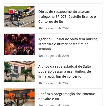
c
a
n
l
e
t
k
e
Obras de recapeamento alteram
b
s
e
g
tráfego na SP-075, Castello Branco e
o
A
d
r
Contorno de Itu
o
p
I
a
k
p
n
m
6 de agosto de 2026
Agenda Cultural de Salto tem música,
literatura e humor neste fim de
semana
6 de agosto de 2026
Alunos da rede estadual de Salto
poderão passar a usar ônibus de
linha após fim de convênio
6 de agosto de 2026
Confira a programação dos cinemas
de Salto e Itu
6 de agosto de 2026