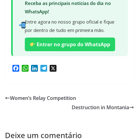
Receba as principais notícias do dia no
WhatsApp!
Entre agora no nosso grupo oficial e fique
por dentro de tudo em primeira mão.
Entrar no grupo do WhatsApp
F
W
L
T
X
a
h
i
e
c
a
n
l
e
t
k
e
b
s
e
g
Women’s Relay Competition
o
A
d
r
Destruction in Montania
o
p
I
a
k
p
n
m
Deixe um comentário