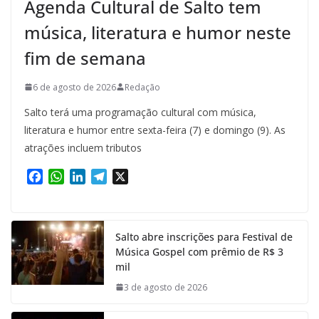
Agenda Cultural de Salto tem
música, literatura e humor neste
fim de semana
6 de agosto de 2026
Redação
Salto terá uma programação cultural com música,
literatura e humor entre sexta-feira (7) e domingo (9). As
atrações incluem tributos
F
W
L
T
X
a
h
i
e
c
a
n
l
e
t
k
e
Salto abre inscrições para Festival de
b
s
e
g
Música Gospel com prêmio de R$ 3
o
A
d
r
mil
o
p
I
a
k
p
n
m
3 de agosto de 2026