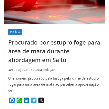
POLÍCIA
Procurado por estupro foge para
área de mata durante
abordagem em Salto
6 de agosto de 2026
Redação
Um homem procurado pela Justiça pelo crime de estupro
fugiu para uma área de mata ao perceber a aproximação
de
F
W
L
T
X
a
h
i
e