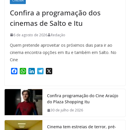
CINEMA
Confira a programação dos
cinemas de Salto e Itu
6 de agosto de 2026
Redação
Quem pretende aproveitar os próximos dias para ir ao
cinema encontra opções em Itu e também em Salto. No
Cine
F
W
L
T
X
a
h
i
e
c
a
n
l
e
t
k
e
Confira programação do Cine Araújo
b
s
e
g
do Plaza Shopping Itu
o
A
d
r
o
p
I
a
30 de julho de 2026
k
p
n
m
Cinema tem estreias de terror, pré-