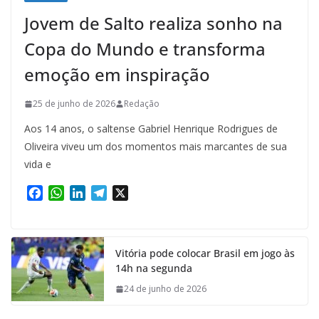
Jovem de Salto realiza sonho na
Copa do Mundo e transforma
emoção em inspiração
25 de junho de 2026
Redação
Aos 14 anos, o saltense Gabriel Henrique Rodrigues de
Oliveira viveu um dos momentos mais marcantes de sua
vida e
F
W
L
T
X
a
h
i
e
c
a
n
l
e
t
k
e
Vitória pode colocar Brasil em jogo às
b
s
e
g
14h na segunda
o
A
d
r
o
p
I
a
24 de junho de 2026
k
p
n
m