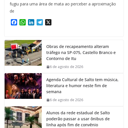
fugiu para uma área de mata ao perceber a aproximação
de
F
W
L
T
X
a
h
i
e
c
a
n
l
e
t
k
e
Obras de recapeamento alteram
b
s
e
g
tráfego na SP-075, Castello Branco e
o
A
d
r
Contorno de Itu
o
p
I
a
k
p
n
m
6 de agosto de 2026
Agenda Cultural de Salto tem música,
literatura e humor neste fim de
semana
6 de agosto de 2026
Alunos da rede estadual de Salto
poderão passar a usar ônibus de
linha após fim de convênio