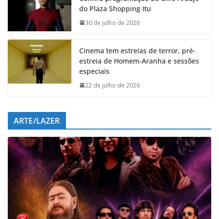
do Plaza Shopping Itu
o
A
d
r
o
p
I
a
30 de julho de 2026
k
p
n
m
Cinema tem estreias de terror, pré-
estreia de Homem-Aranha e sessões
especiais
22 de julho de 2026
ARTE/LAZER