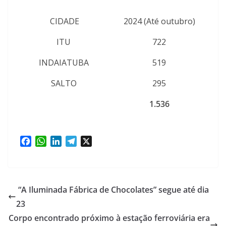
CIDADE
2024 (Até outubro)
ITU
722
INDAIATUBA
519
SALTO
295
1.536
F
W
L
T
X
a
h
i
e
c
a
n
l
e
t
k
e
b
s
e
g
“A Iluminada Fábrica de Chocolates” segue até dia
o
A
d
r
23
o
p
I
a
Corpo encontrado próximo à estação ferroviária era
k
p
n
m