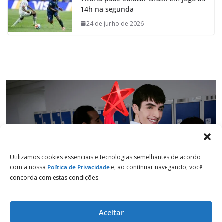
b
s
e
g
14h na segunda
o
A
d
r
o
p
I
a
24 de junho de 2026
k
p
n
m
Utilizamos cookies essenciais e tecnologias semelhantes de acordo
com a nossa
Política de Privacidade
e, ao continuar navegando, você
concorda com estas condições.
Aceitar