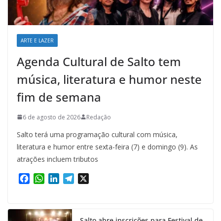
ARTE E LAZER
Agenda Cultural de Salto tem
música, literatura e humor neste
fim de semana
6 de agosto de 2026
Redação
Salto terá uma programação cultural com música,
literatura e humor entre sexta-feira (7) e domingo (9). As
atrações incluem tributos
F
W
L
T
X
a
h
i
e
c
a
n
l
e
t
k
e
Salto abre inscrições para Festival de