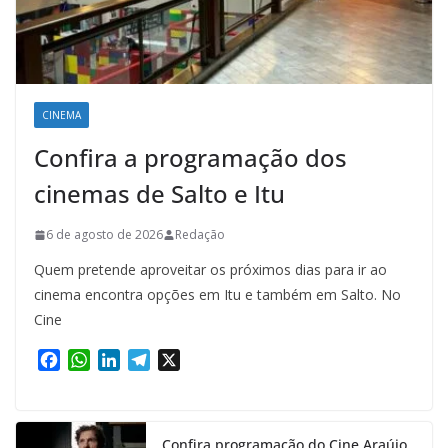
CINEMA
Confira a programação dos
cinemas de Salto e Itu
6 de agosto de 2026
Redação
Quem pretende aproveitar os próximos dias para ir ao
cinema encontra opções em Itu e também em Salto. No
Cine
F
W
L
T
X
a
h
i
e
c
a
n
l
e
t
k
e
Confira programação do Cine Araújo
b
s
e
g