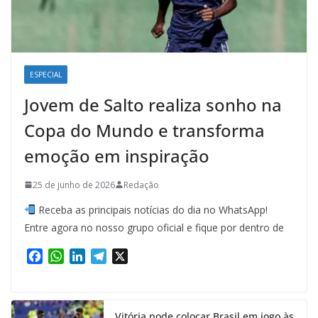
ESPECIAL
Jovem de Salto realiza sonho na
Copa do Mundo e transforma
emoção em inspiração
25 de junho de 2026
Redação
Receba as principais notícias do dia no WhatsApp!
Entre agora no nosso grupo oficial e fique por dentro de
F
W
L
T
X
a
h
i
e
c
a
n
l
e
t
k
e
Vitória pode colocar Brasil em jogo às