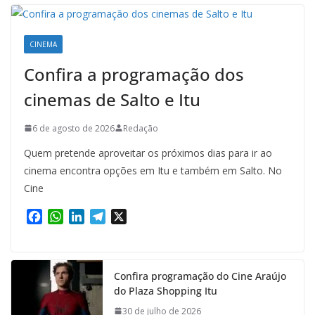
CINEMA
Confira a programação dos
cinemas de Salto e Itu
6 de agosto de 2026
Redação
Quem pretende aproveitar os próximos dias para ir ao
cinema encontra opções em Itu e também em Salto. No
Cine
F
W
L
T
X
a
h
i
e
c
a
n
l
e
t
k
e
Confira programação do Cine Araújo
b
s
e
g
do Plaza Shopping Itu
o
A
d
r
o
p
I
a
30 de julho de 2026