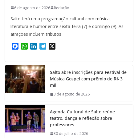
6 de agosto de 2026
Redação
Salto terá uma programação cultural com música,
literatura e humor entre sexta-feira (7) e domingo (9). As
atrações incluem tributos
F
W
L
T
X
a
h
i
e
c
a
n
l
e
t
k
e
Salto abre inscrições para Festival de
b
s
e
g
Música Gospel com prêmio de R$ 3
o
A
d
r
mil
o
p
I
a
k
p
n
m
3 de agosto de 2026
Agenda Cultural de Salto reúne
teatro, dança e reflexão sobre
professores
30 de julho de 2026