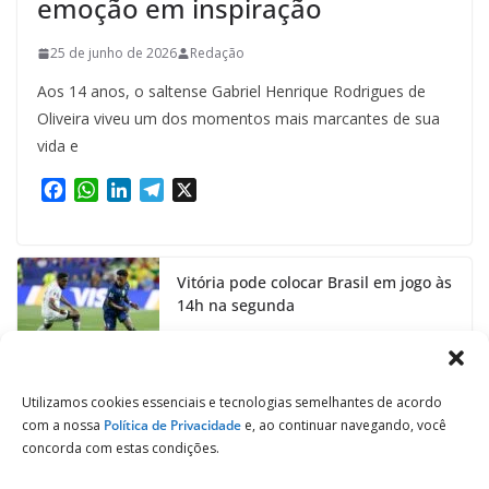
emoção em inspiração
25 de junho de 2026
Redação
Aos 14 anos, o saltense Gabriel Henrique Rodrigues de
Oliveira viveu um dos momentos mais marcantes de sua
vida e
F
W
L
T
X
a
h
i
e
c
a
n
l
e
t
k
e
Vitória pode colocar Brasil em jogo às
b
s
e
g
14h na segunda
o
A
d
r
o
p
I
a
24 de junho de 2026
k
p
n
m
Utilizamos cookies essenciais e tecnologias semelhantes de acordo
com a nossa
Política de Privacidade
e, ao continuar navegando, você
concorda com estas condições.