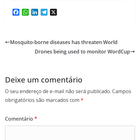
F
W
L
T
X
a
h
i
e
c
a
n
l
e
t
k
e
b
s
e
g
Mosquito-borne diseases has threaten World
o
A
d
r
Drones being used to monitor WordCup
o
p
I
a
k
p
n
m
Deixe um comentário
O seu endereço de e-mail não será publicado.
Campos
obrigatórios são marcados com
*
Comentário
*