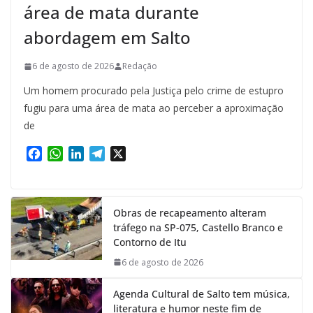
área de mata durante
abordagem em Salto
6 de agosto de 2026
Redação
Um homem procurado pela Justiça pelo crime de estupro
fugiu para uma área de mata ao perceber a aproximação
de
F
W
L
T
X
a
h
i
e
c
a
n
l
e
t
k
e
Obras de recapeamento alteram
b
s
e
g
tráfego na SP-075, Castello Branco e
o
A
d
r
Contorno de Itu
o
p
I
a
k
p
n
m
6 de agosto de 2026
Agenda Cultural de Salto tem música,
literatura e humor neste fim de