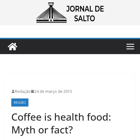
Pular
para
o
conteúdo
Redação
24 de março de 2015
REGIÃO
Coffee is health food:
Myth or fact?