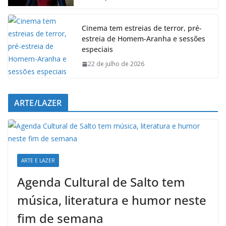
k
p
n
m
Cinema tem estreias de terror, pré-
estreia de Homem-Aranha e sessões
especiais
22 de julho de 2026
ARTE/LAZER
ARTE E LAZER
Agenda Cultural de Salto tem
música, literatura e humor neste
fim de semana