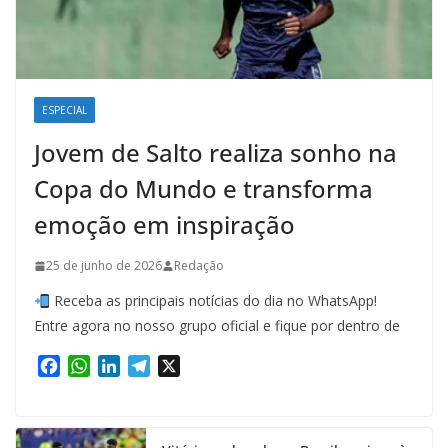
ESPECIAL
Jovem de Salto realiza sonho na
Copa do Mundo e transforma
emoção em inspiração
25 de junho de 2026
Redação
Receba as principais notícias do dia no WhatsApp!
Entre agora no nosso grupo oficial e fique por dentro de
F
W
L
T
X
a
h
i
e
c
a
n
l
e
t
k
e