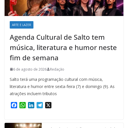
ARTE E LAZER
Agenda Cultural de Salto tem
música, literatura e humor neste
fim de semana
6 de agosto de 2026
Redação
Salto terá uma programação cultural com música,
literatura e humor entre sexta-feira (7) e domingo (9). As
atrações incluem tributos
F
W
L
T
X
a
h
i
e
c
a
n
l
e
t
k
e