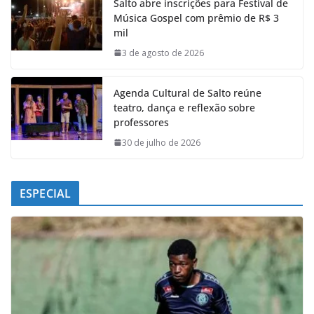
Salto abre inscrições para Festival de
b
s
e
g
Música Gospel com prêmio de R$ 3
o
A
d
r
mil
o
p
I
a
k
p
n
m
3 de agosto de 2026
Agenda Cultural de Salto reúne
teatro, dança e reflexão sobre
professores
30 de julho de 2026
ESPECIAL