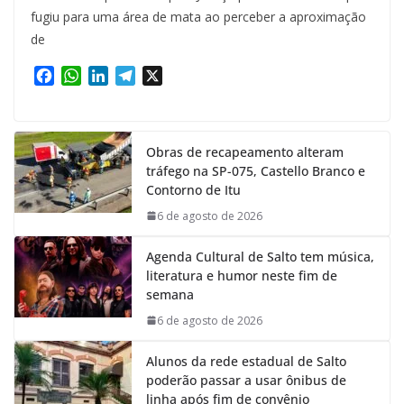
fugiu para uma área de mata ao perceber a aproximação
de
F
W
L
T
X
a
h
i
e
c
a
n
l
e
t
k
e
Obras de recapeamento alteram
b
s
e
g
tráfego na SP-075, Castello Branco e
o
A
d
r
Contorno de Itu
o
p
I
a
k
p
n
m
6 de agosto de 2026
Agenda Cultural de Salto tem música,
literatura e humor neste fim de
semana
6 de agosto de 2026
Alunos da rede estadual de Salto
poderão passar a usar ônibus de
linha após fim de convênio