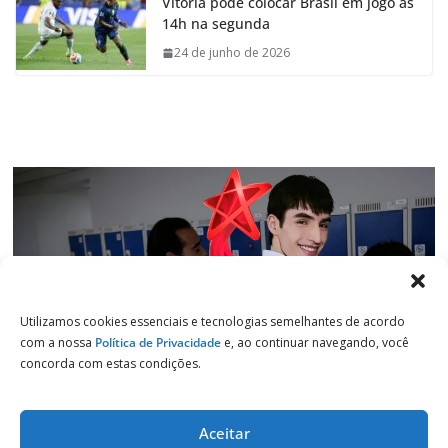
Vitória pode colocar Brasil em jogo às
b
s
e
g
14h na segunda
o
A
d
r
o
p
I
a
24 de junho de 2026
k
p
n
m
Utilizamos cookies essenciais e tecnologias semelhantes de acordo
com a nossa
Política de Privacidade
e, ao continuar navegando, você
concorda com estas condições.
Aceitar