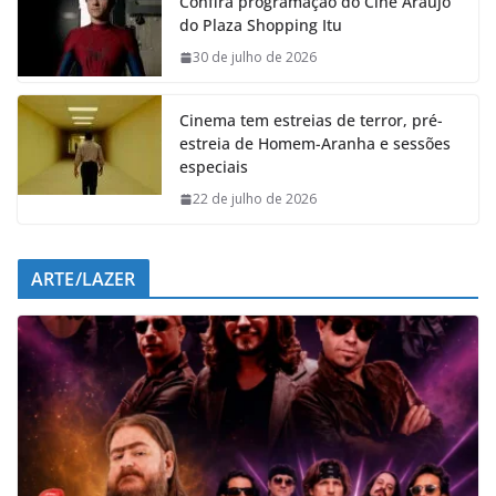
Confira programação do Cine Araújo
b
s
e
g
do Plaza Shopping Itu
o
A
d
r
o
p
I
a
30 de julho de 2026
k
p
n
m
Cinema tem estreias de terror, pré-
estreia de Homem-Aranha e sessões
especiais
22 de julho de 2026
ARTE/LAZER