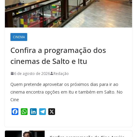
CINEMA
Confira a programação dos
cinemas de Salto e Itu
6 de agosto de 2026
Redação
Quem pretende aproveitar os próximos dias para ir ao
cinema encontra opções em Itu e também em Salto. No
Cine
F
W
L
T
X
a
h
i
e
c
a
n
l
e
t
k
e