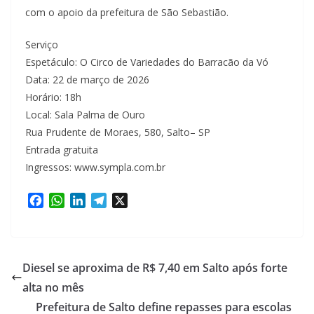
com o apoio da prefeitura de São Sebastião.
Serviço
Espetáculo: O Circo de Variedades do Barracão da Vó
Data: 22 de março de 2026
Horário: 18h
Local: Sala Palma de Ouro
Rua Prudente de Moraes, 580, Salto– SP
Entrada gratuita
Ingressos: www.sympla.com.br
F
W
L
T
X
a
h
i
e
c
a
n
l
e
t
k
e
b
s
e
g
Diesel se aproxima de R$ 7,40 em Salto após forte
o
A
d
r
alta no mês
o
p
I
a
Prefeitura de Salto define repasses para escolas
k
p
n
m