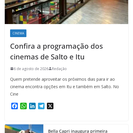
CINEMA
Confira a programação dos
cinemas de Salto e Itu
6 de agosto de 2026
Redação
Quem pretende aproveitar os próximos dias para ir ao
cinema encontra opções em Itu e também em Salto. No
Cine
F
W
L
T
X
a
h
i
e
c
a
n
l
e
t
k
e
Bella Capri inaugura primeira
b
s
e
g