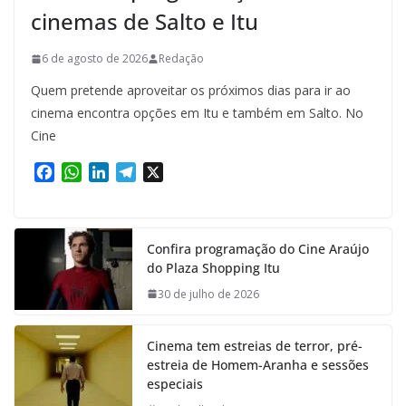
cinemas de Salto e Itu
6 de agosto de 2026
Redação
Quem pretende aproveitar os próximos dias para ir ao
cinema encontra opções em Itu e também em Salto. No
Cine
F
W
L
T
X
a
h
i
e
c
a
n
l
e
t
k
e
Confira programação do Cine Araújo
b
s
e
g
do Plaza Shopping Itu
o
A
d
r
o
p
I
a
30 de julho de 2026
k
p
n
m
Cinema tem estreias de terror, pré-
estreia de Homem-Aranha e sessões
especiais