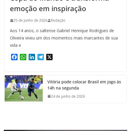
emoção em inspiração
25 de junho de 2026
Redação
Aos 14 anos, o saltense Gabriel Henrique Rodrigues de
Oliveira viveu um dos momentos mais marcantes de sua
vida e
F
W
L
T
X
a
h
i
e
c
a
n
l
e
t
k
e
Vitória pode colocar Brasil em jogo às
b
s
e
g
14h na segunda
o
A
d
r
o
p
I
a
24 de junho de 2026
k
p
n
m