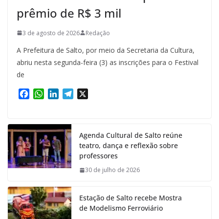
prêmio de R$ 3 mil
3 de agosto de 2026
Redação
A Prefeitura de Salto, por meio da Secretaria da Cultura,
abriu nesta segunda-feira (3) as inscrições para o Festival
de
F
W
L
T
X
a
h
i
e
c
a
n
l
e
t
k
e
Agenda Cultural de Salto reúne
b
s
e
g
teatro, dança e reflexão sobre
o
A
d
r
professores
o
p
I
a
k
p
n
m
30 de julho de 2026
Estação de Salto recebe Mostra
de Modelismo Ferroviário