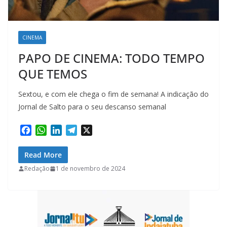
CINEMA
PAPO DE CINEMA: TODO TEMPO
QUE TEMOS
Sextou, e com ele chega o fim de semana! A indicação do
Jornal de Salto para o seu descanso semanal
F
W
L
T
X
a
h
i
e
c
a
n
l
Read More
e
t
k
e
Redação
1 de novembro de 2024
b
s
e
g
o
A
d
r
o
p
I
a
k
p
n
m