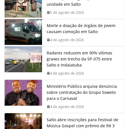
unidade em Salto
o
A
d
r
o
p
I
a
5 de agosto de 2026
k
p
n
m
Morte e doação de órgãos de jovem
causam comoção em Salto
4 de agosto de 2026
Radares reduzem em 90% vítimas
graves em trecho da SP-075 entre
Salto e Indaiatuba
4 de agosto de 2026
Ministério Público arquiva denúncia
sobre contratação do Grupo Soweto
para o Carnaval
4 de agosto de 2026
Salto abre inscrições para Festival de
Música Gospel com prêmio de R$ 3