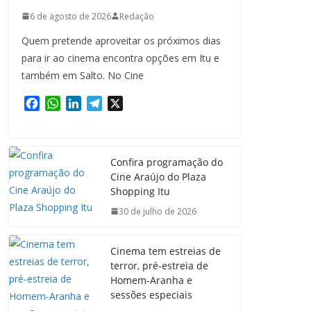
6 de agosto de 2026
Redação
Quem pretende aproveitar os próximos dias
para ir ao cinema encontra opções em Itu e
também em Salto. No Cine
F
W
L
T
X
a
h
i
e
c
a
n
l
e
t
k
e
Confira programação do
b
s
e
g
Cine Araújo do Plaza
o
A
d
r
Shopping Itu
o
p
I
a
k
p
n
m
30 de julho de 2026
Cinema tem estreias de
terror, pré-estreia de
Homem-Aranha e
sessões especiais