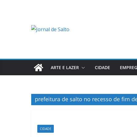
Pular
para
o
conteúdo
ARTE E LAZER
CIDADE
EMPRE
prefeitura de salto no recesso de fim d
CIDADE