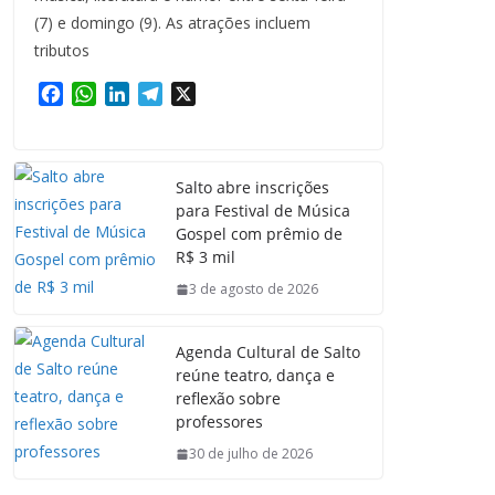
(7) e domingo (9). As atrações incluem
tributos
F
W
L
T
X
a
h
i
e
c
a
n
l
e
t
k
e
Salto abre inscrições
b
s
e
g
para Festival de Música
o
A
d
r
Gospel com prêmio de
o
p
I
a
R$ 3 mil
k
p
n
m
3 de agosto de 2026
Agenda Cultural de Salto
reúne teatro, dança e
reflexão sobre
professores
30 de julho de 2026