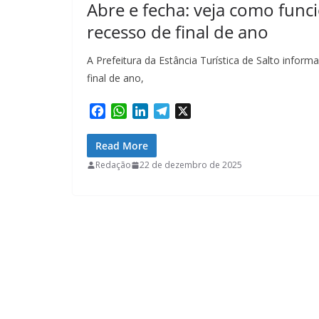
Abre e fecha: veja como func
recesso de final de ano
A Prefeitura da Estância Turística de Salto infor
final de ano,
F
W
L
T
X
a
h
i
e
c
a
n
l
Read More
e
t
k
e
Redação
22 de dezembro de 2025
b
s
e
g
o
A
d
r
o
p
I
a
k
p
n
m