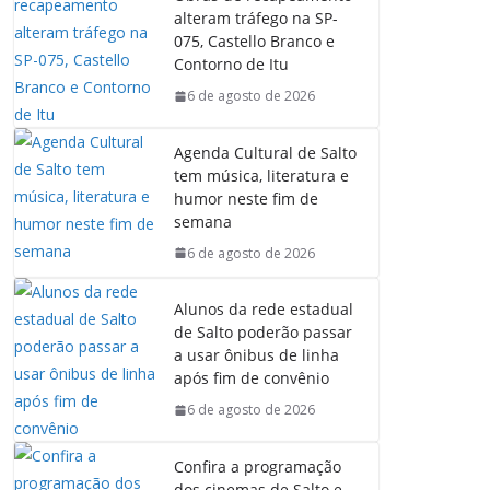
b
s
e
g
alteram tráfego na SP-
o
A
d
r
075, Castello Branco e
o
p
I
a
Contorno de Itu
k
p
n
m
6 de agosto de 2026
Agenda Cultural de Salto
tem música, literatura e
humor neste fim de
semana
6 de agosto de 2026
Alunos da rede estadual
de Salto poderão passar
a usar ônibus de linha
após fim de convênio
6 de agosto de 2026
Confira a programação
dos cinemas de Salto e