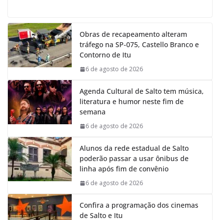
a
h
i
e
c
a
n
l
e
t
k
e
Obras de recapeamento alteram
b
s
e
g
tráfego na SP-075, Castello Branco e
o
A
d
r
Contorno de Itu
o
p
I
a
k
p
n
m
6 de agosto de 2026
Agenda Cultural de Salto tem música,
literatura e humor neste fim de
semana
6 de agosto de 2026
Alunos da rede estadual de Salto
poderão passar a usar ônibus de
linha após fim de convênio
6 de agosto de 2026
Confira a programação dos cinemas
de Salto e Itu