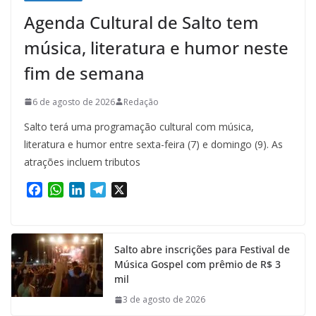
Agenda Cultural de Salto tem
música, literatura e humor neste
fim de semana
6 de agosto de 2026
Redação
Salto terá uma programação cultural com música,
literatura e humor entre sexta-feira (7) e domingo (9). As
atrações incluem tributos
F
W
L
T
X
a
h
i
e
c
a
n
l
e
t
k
e
Salto abre inscrições para Festival de
b
s
e
g
Música Gospel com prêmio de R$ 3
o
A
d
r
mil
o
p
I
a
k
p
n
m
3 de agosto de 2026