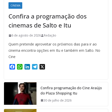
CINEMA
Confira a programação dos
cinemas de Salto e Itu
6 de agosto de 2026
Redação
Quem pretende aproveitar os próximos dias para ir ao
cinema encontra opções em Itu e também em Salto. No
Cine
F
W
L
T
X
a
h
i
e
c
a
n
l
e
t
k
e
Confira programação do Cine Araújo
b
s
e
g
do Plaza Shopping Itu
o
A
d
r
o
p
I
a
30 de julho de 2026
k
p
n
m