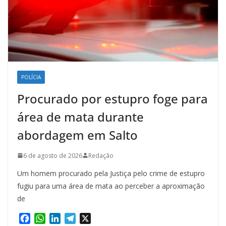
POLÍCIA
Procurado por estupro foge para
área de mata durante
abordagem em Salto
6 de agosto de 2026
Redação
Um homem procurado pela Justiça pelo crime de estupro
fugiu para uma área de mata ao perceber a aproximação
de
F
W
L
T
X