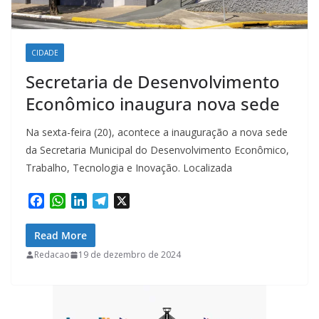
CIDADE
Secretaria de Desenvolvimento
Econômico inaugura nova sede
Na sexta-feira (20), acontece a inauguração a nova sede
da Secretaria Municipal do Desenvolvimento Econômico,
Trabalho, Tecnologia e Inovação. Localizada
F
W
L
T
X
a
h
i
e
c
a
n
l
Read More
e
t
k
e
Redacao
19 de dezembro de 2024
b
s
e
g
o
A
d
r
o
p
I
a
k
p
n
m