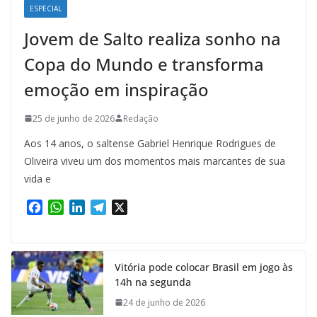
ESPECIAL
Jovem de Salto realiza sonho na
Copa do Mundo e transforma
emoção em inspiração
25 de junho de 2026
Redação
Aos 14 anos, o saltense Gabriel Henrique Rodrigues de
Oliveira viveu um dos momentos mais marcantes de sua
vida e
F
W
L
T
X
a
h
i
e
c
a
n
l
e
t
k
e
Vitória pode colocar Brasil em jogo às
b
s
e
g
14h na segunda
o
A
d
r
o
p
I
a
24 de junho de 2026
k
p
n
m