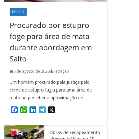
POLÍCIA
Procurado por estupro
foge para área de mata
durante abordagem em
Salto
6 de agosto de 2026
Redação
Um homem procurado pela Justiça pelo
crime de estupro fugiu para uma área de
mata ao perceber a aproximação de
F
W
L
T
X
a
h
i
e
c
a
n
l
e
t
k
e
Obras de recapeamento
b
s
e
g
alteram tráfego na SP-