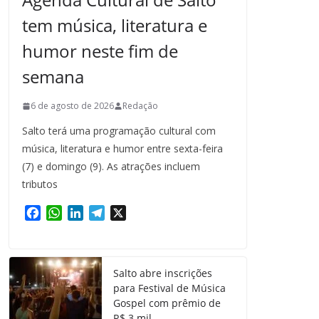
tem música, literatura e
humor neste fim de
semana
6 de agosto de 2026
Redação
Salto terá uma programação cultural com
música, literatura e humor entre sexta-feira
(7) e domingo (9). As atrações incluem
tributos
F
W
L
T
X
a
h
i
e
c
a
n
l
e
t
k
e
Salto abre inscrições
b
s
e
g
para Festival de Música
o
A
d
r
Gospel com prêmio de
o
p
I
a
R$ 3 mil