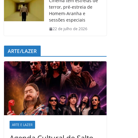
Cinema tem estreias de
terror, pré-estreia de
Homem-Aranha e
sessões especiais
22 de julho de 2026
ARTE/LAZER
ARTE E LAZER
Agenda Cultural de Salto