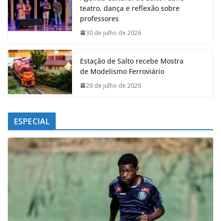
teatro, dança e reflexão sobre
o
A
d
r
professores
o
p
I
a
k
p
n
m
30 de julho de 2026
Estação de Salto recebe Mostra
de Modelismo Ferroviário
29 de julho de 2026
ESPECIAL