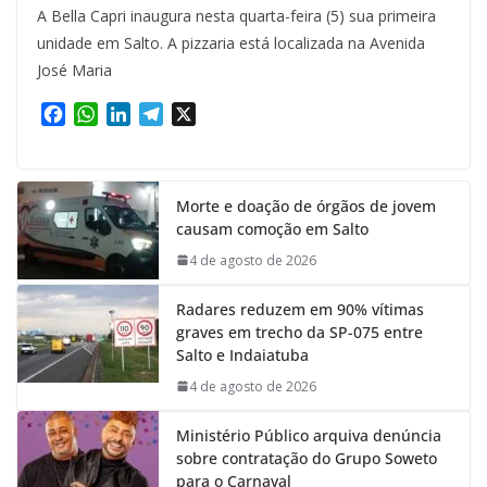
A Bella Capri inaugura nesta quarta-feira (5) sua primeira
unidade em Salto. A pizzaria está localizada na Avenida
José Maria
F
W
L
T
X
a
h
i
e
c
a
n
l
e
t
k
e
Morte e doação de órgãos de jovem
b
s
e
g
causam comoção em Salto
o
A
d
r
o
p
I
a
4 de agosto de 2026
k
p
n
m
Radares reduzem em 90% vítimas
graves em trecho da SP-075 entre
Salto e Indaiatuba
4 de agosto de 2026
Ministério Público arquiva denúncia
sobre contratação do Grupo Soweto
para o Carnaval