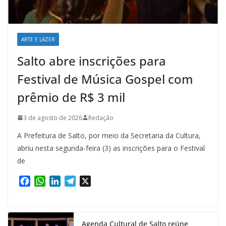
ARTE E LAZER
Salto abre inscrições para
Festival de Música Gospel com
prêmio de R$ 3 mil
3 de agosto de 2026
Redação
A Prefeitura de Salto, por meio da Secretaria da Cultura,
abriu nesta segunda-feira (3) as inscrições para o Festival
de
F
W
L
T
X
a
h
i
e
c
a
n
l
e
t
k
e
Agenda Cultural de Salto reúne
b
s
e
g