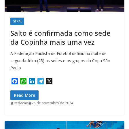
GERAL
Salto é confirmada como sede
da Copinha mais uma vez
A Federação Paulista de Futebol definiu na noite de
segunda-feira (25) as sedes e os grupos da Copa São
Paulo
F
W
L
T
X
a
h
i
e
c
a
n
l
Read More
e
t
k
e
Redacao
25 de novembro de 2024
b
s
e
g
o
A
d
r
o
p
I
a
k
p
n
m