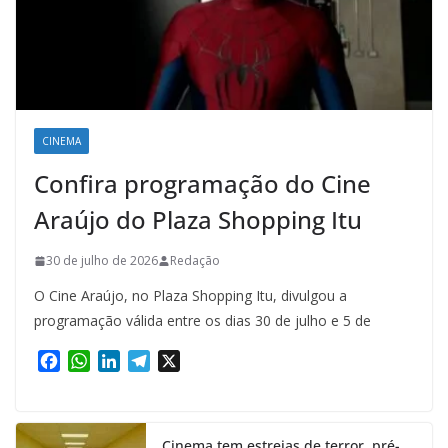
CINEMA
Confira programação do Cine
Araújo do Plaza Shopping Itu
30 de julho de 2026
Redação
O Cine Araújo, no Plaza Shopping Itu, divulgou a
programação válida entre os dias 30 de julho e 5 de
F
W
L
T
X
a
h
i
e
c
a
n
l
e
t
k
e
Cinema tem estreias de terror, pré-