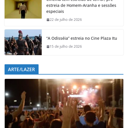
b
s
e
g
estreia de Homem-Aranha e sessões
o
A
d
r
especiais
o
p
I
a
k
p
n
m
22 de julho de 2026
“A Odisséia” estreia no Cine Plaza Itu
15 de julho de 2026
ARTE/LAZER