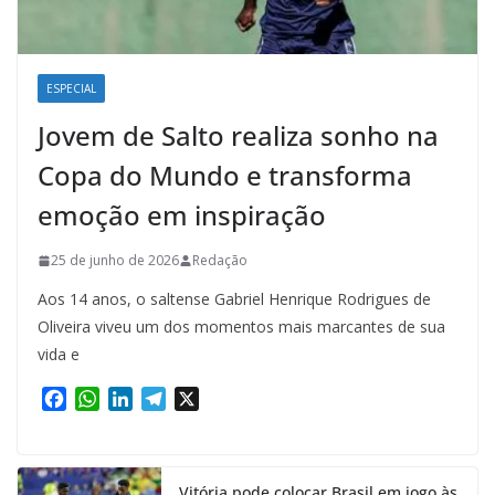
ESPECIAL
Jovem de Salto realiza sonho na
Copa do Mundo e transforma
emoção em inspiração
25 de junho de 2026
Redação
Aos 14 anos, o saltense Gabriel Henrique Rodrigues de
Oliveira viveu um dos momentos mais marcantes de sua
vida e
F
W
L
T
X
a
h
i
e
c
a
n
l
e
t
k
e
Vitória pode colocar Brasil em jogo às