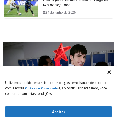
b
s
e
g
14h na segunda
o
A
d
r
o
p
I
a
24 de junho de 2026
k
p
n
m
Utilizamos cookies essenciais e tecnologias semelhantes de acordo
com a nossa
Política de Privacidade
e, ao continuar navegando, você
concorda com estas condições.
Aceitar