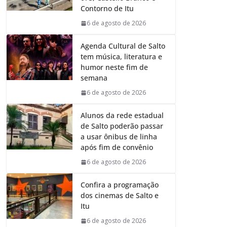
o
p
I
a
Contorno de Itu
k
p
n
m
6 de agosto de 2026
Agenda Cultural de Salto
tem música, literatura e
humor neste fim de
semana
6 de agosto de 2026
Alunos da rede estadual
de Salto poderão passar
a usar ônibus de linha
após fim de convênio
6 de agosto de 2026
Confira a programação
dos cinemas de Salto e
Itu
6 de agosto de 2026