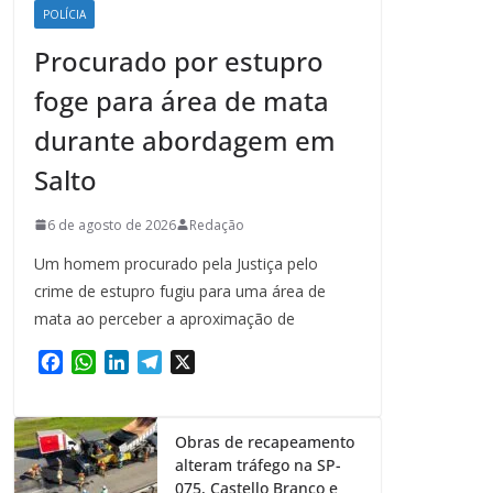
POLÍCIA
Procurado por estupro
foge para área de mata
durante abordagem em
Salto
6 de agosto de 2026
Redação
Um homem procurado pela Justiça pelo
crime de estupro fugiu para uma área de
mata ao perceber a aproximação de
F
W
L
T
X
a
h
i
e
c
a
n
l
e
t
k
e
Obras de recapeamento
b
s
e
g
alteram tráfego na SP-
o
A
d
r
075, Castello Branco e