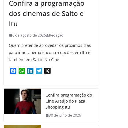
Confira a programação
dos cinemas de Salto e
Itu
6 de agosto de 2026
Redação
Quem pretende aproveitar os próximos dias
para ir ao cinema encontra opções em Itu e
também em Salto. No Cine
F
W
L
T
X
a
h
i
e
c
a
n
l
e
t
k
e
Confira programação do
b
s
e
g
Cine Araújo do Plaza
o
A
d
r
Shopping Itu
o
p
I
a
k
p
n
m
30 de julho de 2026