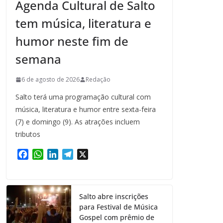
Agenda Cultural de Salto
tem música, literatura e
humor neste fim de
semana
6 de agosto de 2026
Redação
Salto terá uma programação cultural com
música, literatura e humor entre sexta-feira
(7) e domingo (9). As atrações incluem
tributos
F
W
L
T
X
a
h
i
e
c
a
n
l
e
t
k
e
Salto abre inscrições
b
s
e
g
para Festival de Música
o
A
d
r
Gospel com prêmio de
o
p
I
a