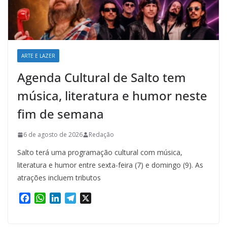
ARTE E LAZER
Agenda Cultural de Salto tem
música, literatura e humor neste
fim de semana
6 de agosto de 2026
Redação
Salto terá uma programação cultural com música,
literatura e humor entre sexta-feira (7) e domingo (9). As
atrações incluem tributos
F
W
L
T
X
a
h
i
e
c
a
n
l