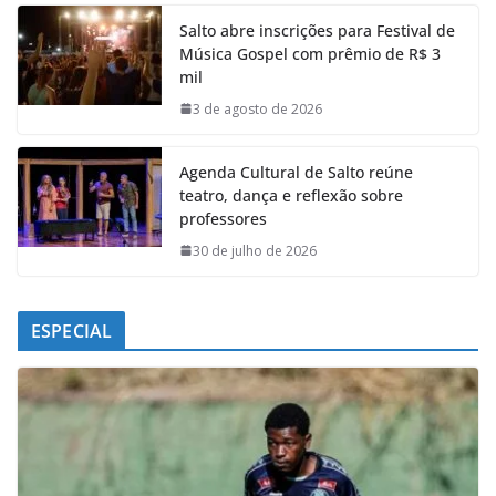
e
t
k
e
Salto abre inscrições para Festival de
b
s
e
g
Música Gospel com prêmio de R$ 3
o
A
d
r
mil
o
p
I
a
k
p
n
m
3 de agosto de 2026
Agenda Cultural de Salto reúne
teatro, dança e reflexão sobre
professores
30 de julho de 2026
ESPECIAL