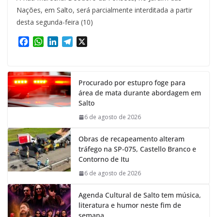
Nações, em Salto, será parcialmente interditada a partir
desta segunda-feira (10)
F
W
L
T
X
a
h
i
e
c
a
n
l
e
t
k
e
Procurado por estupro foge para
b
s
e
g
área de mata durante abordagem em
o
A
d
r
Salto
o
p
I
a
k
p
n
m
6 de agosto de 2026
Obras de recapeamento alteram
tráfego na SP-075, Castello Branco e
Contorno de Itu
6 de agosto de 2026
Agenda Cultural de Salto tem música,
literatura e humor neste fim de
semana