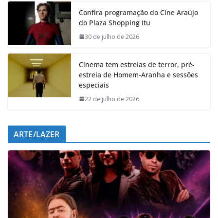
e
t
k
e
Confira programação do Cine Araújo
b
s
e
g
do Plaza Shopping Itu
o
A
d
r
o
p
I
a
30 de julho de 2026
k
p
n
m
Cinema tem estreias de terror, pré-
estreia de Homem-Aranha e sessões
especiais
22 de julho de 2026
ARTE/LAZER