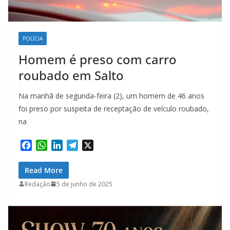
POLÍCIA
Homem é preso com carro
roubado em Salto
Na manhã de segunda-feira (2), um homem de 46 anos
foi preso por suspeita de receptação de veículo roubado,
na
F
W
L
T
X
a
h
i
e
c
a
n
l
Read More
e
t
k
e
Redação
5 de junho de 2025
b
s
e
g
o
A
d
r
o
p
I
a
k
p
n
m