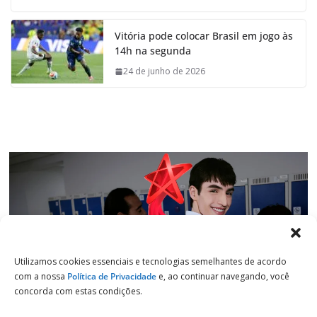
c
a
n
l
e
t
k
e
Vitória pode colocar Brasil em jogo às
b
s
e
g
14h na segunda
o
A
d
r
o
p
I
a
24 de junho de 2026
k
p
n
m
Utilizamos cookies essenciais e tecnologias semelhantes de acordo
com a nossa
Política de Privacidade
e, ao continuar navegando, você
concorda com estas condições.