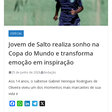
ESPECIAL
Jovem de Salto realiza sonho na
Copa do Mundo e transforma
emoção em inspiração
25 de junho de 2026
Redação
Aos 14 anos, o saltense Gabriel Henrique Rodrigues de
Oliveira viveu um dos momentos mais marcantes de sua
vida e
F
W
L
T
X
a
h
i
e