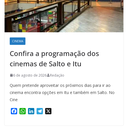
CINEMA
Confira a programação dos
cinemas de Salto e Itu
6 de agosto de 2026
Redação
Quem pretende aproveitar os próximos dias para ir ao
cinema encontra opções em Itu e também em Salto. No
Cine
F
W
L
T
X
a
h
i
e
c
a
n
l