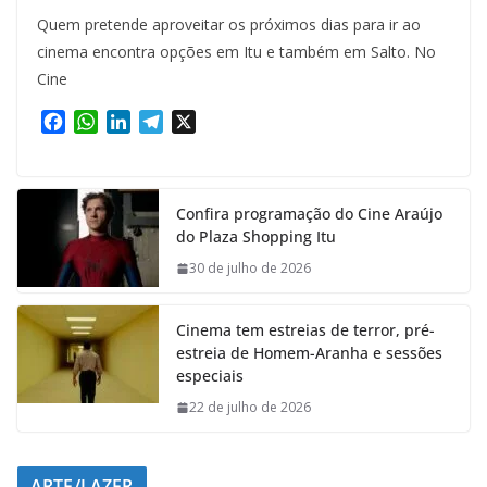
Quem pretende aproveitar os próximos dias para ir ao
cinema encontra opções em Itu e também em Salto. No
Cine
F
W
L
T
X
a
h
i
e
c
a
n
l
e
t
k
e
Confira programação do Cine Araújo
b
s
e
g
do Plaza Shopping Itu
o
A
d
r
o
p
I
a
30 de julho de 2026
k
p
n
m
Cinema tem estreias de terror, pré-
estreia de Homem-Aranha e sessões
especiais
22 de julho de 2026
ARTE/LAZER