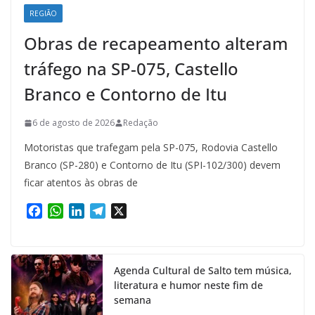
REGIÃO
Obras de recapeamento alteram
tráfego na SP-075, Castello
Branco e Contorno de Itu
6 de agosto de 2026
Redação
Motoristas que trafegam pela SP-075, Rodovia Castello
Branco (SP-280) e Contorno de Itu (SPI-102/300) devem
ficar atentos às obras de
F
W
L
T
X
a
h
i
e
c
a
n
l
e
t
k
e
Agenda Cultural de Salto tem música,
b
s
e
g
literatura e humor neste fim de
o
A
d
r
semana
o
p
I
a