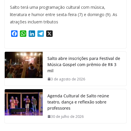
Salto terá uma programação cultural com música,
literatura e humor entre sexta-feira (7) e domingo (9). As
atrações incluem tributos
F
W
L
T
X
a
h
i
e
c
a
n
l
e
t
k
e
Salto abre inscrições para Festival de
b
s
e
g
Música Gospel com prêmio de R$ 3
o
A
d
r
mil
o
p
I
a
k
p
n
m
3 de agosto de 2026
Agenda Cultural de Salto reúne
teatro, dança e reflexão sobre
professores
30 de julho de 2026