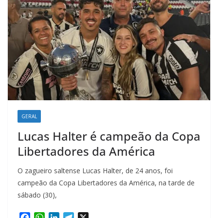
GERAL
Lucas Halter é campeão da Copa
Libertadores da América
O zagueiro saltense Lucas Halter, de 24 anos, foi
campeão da Copa Libertadores da América, na tarde de
sábado (30),
F
W
L
T
X