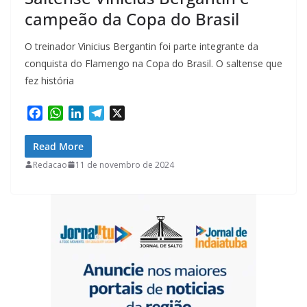
campeão da Copa do Brasil
O treinador Vinicius Bergantin foi parte integrante da
conquista do Flamengo na Copa do Brasil. O saltense que
fez história
F
W
L
T
X
a
h
i
e
c
a
n
l
Read More
e
t
k
e
Redacao
11 de novembro de 2024
b
s
e
g
o
A
d
r
o
p
I
a
k
p
n
m