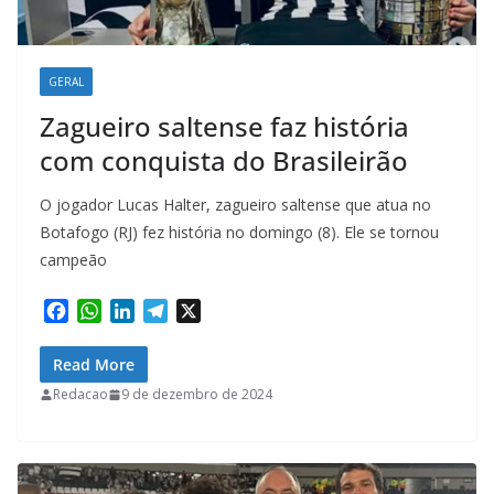
GERAL
Zagueiro saltense faz história
com conquista do Brasileirão
O jogador Lucas Halter, zagueiro saltense que atua no
Botafogo (RJ) fez história no domingo (8). Ele se tornou
campeão
F
W
L
T
X
a
h
i
e
c
a
n
l
Read More
e
t
k
e
Redacao
9 de dezembro de 2024
b
s
e
g
o
A
d
r
o
p
I
a
k
p
n
m