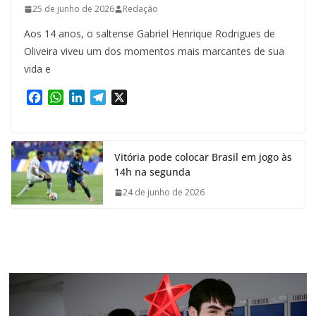
25 de junho de 2026
Redação
Aos 14 anos, o saltense Gabriel Henrique Rodrigues de
Oliveira viveu um dos momentos mais marcantes de sua
vida e
F
W
L
T
X
a
h
i
e
c
a
n
l
e
t
k
e
Vitória pode colocar Brasil em jogo às
b
s
e
g
14h na segunda
o
A
d
r
o
p
I
a
24 de junho de 2026
k
p
n
m