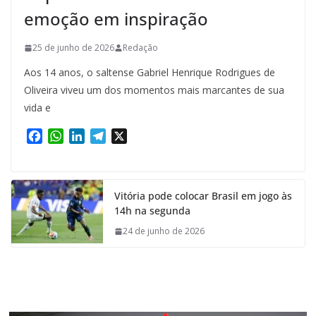
emoção em inspiração
25 de junho de 2026
Redação
Aos 14 anos, o saltense Gabriel Henrique Rodrigues de
Oliveira viveu um dos momentos mais marcantes de sua
vida e
F
W
L
T
X
a
h
i
e
c
a
n
l
e
t
k
e
Vitória pode colocar Brasil em jogo às
b
s
e
g
14h na segunda
o
A
d
r
o
p
I
a
24 de junho de 2026
k
p
n
m