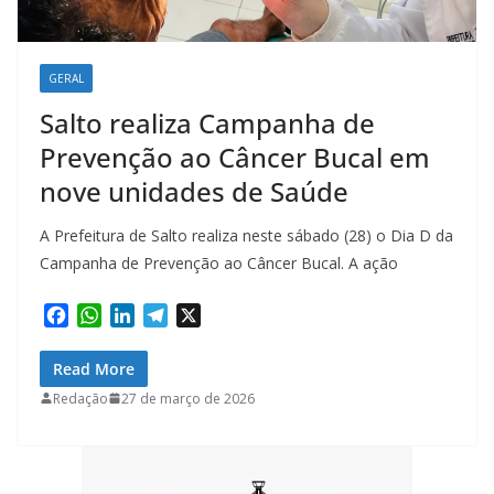
GERAL
Salto realiza Campanha de
Prevenção ao Câncer Bucal em
nove unidades de Saúde
A Prefeitura de Salto realiza neste sábado (28) o Dia D da
Campanha de Prevenção ao Câncer Bucal. A ação
F
W
L
T
X
a
h
i
e
c
a
n
l
Read More
e
t
k
e
Redação
27 de março de 2026
b
s
e
g
o
A
d
r
o
p
I
a
k
p
n
m