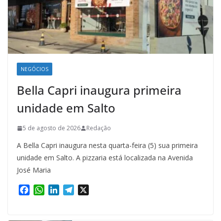
NEGÓCIOS
Bella Capri inaugura primeira
unidade em Salto
5 de agosto de 2026
Redação
A Bella Capri inaugura nesta quarta-feira (5) sua primeira
unidade em Salto. A pizzaria está localizada na Avenida
José Maria
F
W
L
T
X
a
h
i
e
c
a
n
l