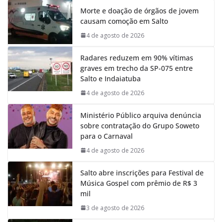
e
t
k
e
Morte e doação de órgãos de jovem
b
s
e
g
causam comoção em Salto
o
A
d
r
o
p
I
a
4 de agosto de 2026
k
p
n
m
Radares reduzem em 90% vítimas
graves em trecho da SP-075 entre
Salto e Indaiatuba
4 de agosto de 2026
Ministério Público arquiva denúncia
sobre contratação do Grupo Soweto
para o Carnaval
4 de agosto de 2026
Salto abre inscrições para Festival de
Música Gospel com prêmio de R$ 3
mil
3 de agosto de 2026