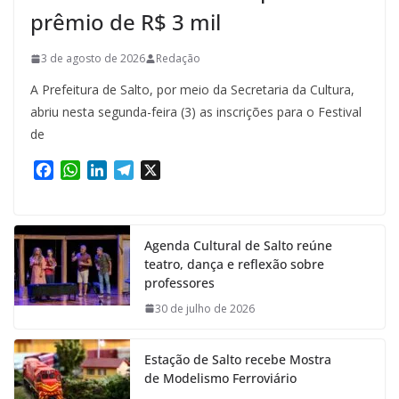
prêmio de R$ 3 mil
3 de agosto de 2026
Redação
A Prefeitura de Salto, por meio da Secretaria da Cultura,
abriu nesta segunda-feira (3) as inscrições para o Festival
de
F
W
L
T
X
a
h
i
e
c
a
n
l
e
t
k
e
Agenda Cultural de Salto reúne
b
s
e
g
teatro, dança e reflexão sobre
o
A
d
r
professores
o
p
I
a
k
p
n
m
30 de julho de 2026
Estação de Salto recebe Mostra
de Modelismo Ferroviário