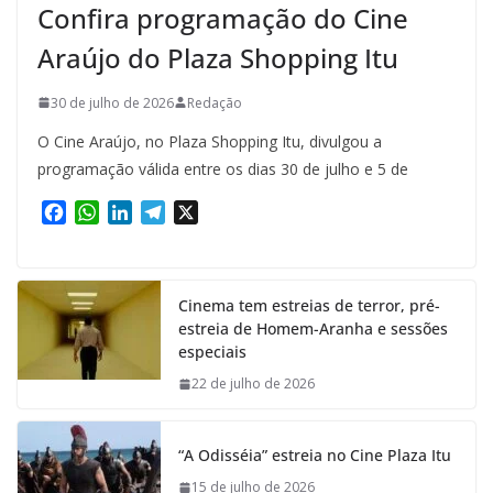
Confira programação do Cine
Araújo do Plaza Shopping Itu
30 de julho de 2026
Redação
O Cine Araújo, no Plaza Shopping Itu, divulgou a
programação válida entre os dias 30 de julho e 5 de
F
W
L
T
X
a
h
i
e
c
a
n
l
e
t
k
e
Cinema tem estreias de terror, pré-
b
s
e
g
estreia de Homem-Aranha e sessões
o
A
d
r
especiais
o
p
I
a
k
p
n
m
22 de julho de 2026
“A Odisséia” estreia no Cine Plaza Itu
15 de julho de 2026