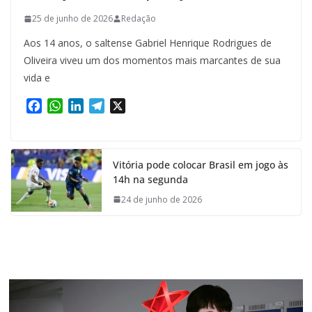
25 de junho de 2026
Redação
Aos 14 anos, o saltense Gabriel Henrique Rodrigues de
Oliveira viveu um dos momentos mais marcantes de sua
vida e
F
W
L
T
X
a
h
i
e
c
a
n
l
e
t
k
e
Vitória pode colocar Brasil em jogo às
b
s
e
g
14h na segunda
o
A
d
r
o
p
I
a
24 de junho de 2026
k
p
n
m