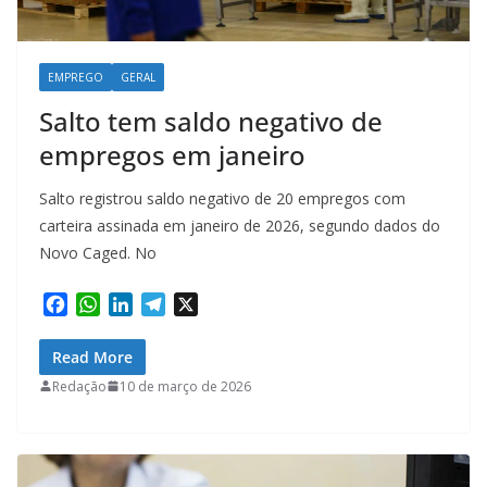
EMPREGO
GERAL
Salto tem saldo negativo de
empregos em janeiro
Salto registrou saldo negativo de 20 empregos com
carteira assinada em janeiro de 2026, segundo dados do
Novo Caged. No
F
W
L
T
X
a
h
i
e
c
a
n
l
Read More
e
t
k
e
Redação
10 de março de 2026
b
s
e
g
o
A
d
r
o
p
I
a
k
p
n
m