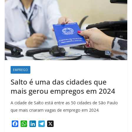
EMPREGO
Salto é uma das cidades que
mais gerou empregos em 2024
A cidade de Salto está entre as 50 cidades de São Paulo
que mais criaram vagas de emprego em 2024.
F
W
L
T
X
a
h
i
e