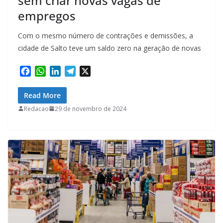
sem criar novas vagas de
empregos
Com o mesmo número de contrações e demissões, a
cidade de Salto teve um saldo zero na geração de novas
F
W
L
T
X
a
h
i
e
c
a
n
l
Read More
e
t
k
e
Redacao
29 de novembro de 2024
b
s
e
g
o
A
d
r
o
p
I
a
k
p
n
m