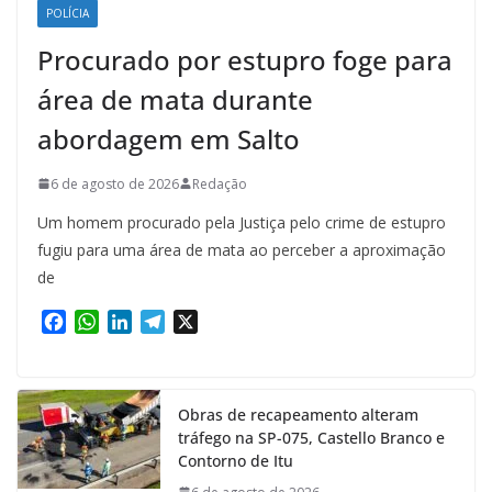
POLÍCIA
Procurado por estupro foge para
área de mata durante
abordagem em Salto
6 de agosto de 2026
Redação
Um homem procurado pela Justiça pelo crime de estupro
fugiu para uma área de mata ao perceber a aproximação
de
F
W
L
T
X
a
h
i
e
c
a
n
l
e
t
k
e
Obras de recapeamento alteram
b
s
e
g
tráfego na SP-075, Castello Branco e
o
A
d
r
Contorno de Itu
o
p
I
a
k
p
n
m