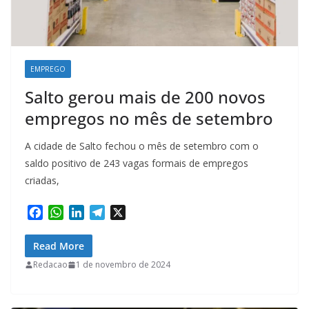
EMPREGO
Salto gerou mais de 200 novos
empregos no mês de setembro
A cidade de Salto fechou o mês de setembro com o
saldo positivo de 243 vagas formais de empregos
criadas,
F
W
L
T
X
a
h
i
e
c
a
n
l
Read More
e
t
k
e
Redacao
1 de novembro de 2024
b
s
e
g
o
A
d
r
o
p
I
a