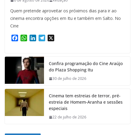
6 de agosto de 2026
Redação
Quem pretende aproveitar os próximos dias para ir ao
cinema encontra opções em Itu e também em Salto. No
Cine
F
W
L
T
X
a
h
i
e
c
a
n
l
e
t
k
e
Confira programação do Cine Araújo
b
s
e
g
do Plaza Shopping Itu
o
A
d
r
o
p
I
a
30 de julho de 2026
k
p
n
m
Cinema tem estreias de terror, pré-
estreia de Homem-Aranha e sessões
especiais
22 de julho de 2026