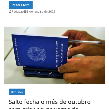
c
a
n
l
Read More
e
t
k
e
Redacao
3 de janeiro de 2025
b
s
e
g
o
A
d
r
o
p
I
a
k
p
n
m
EMPREGO
Salto fecha o mês de outubro