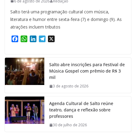
6 de agosto de 2026
Redação
Salto terá uma programação cultural com música,
literatura e humor entre sexta-feira (7) e domingo (9). As
atrações incluem tributos
F
W
L
T
X
a
h
i
e
c
a
n
l
e
t
k
e
Salto abre inscrições para Festival de
b
s
e
g
Música Gospel com prêmio de R$ 3
o
A
d
r
mil
o
p
I
a
k
p
n
m
3 de agosto de 2026
Agenda Cultural de Salto reúne
teatro, dança e reflexão sobre
professores
30 de julho de 2026