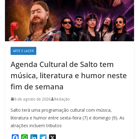
ARTE E LAZER
Agenda Cultural de Salto tem
música, literatura e humor neste
fim de semana
6 de agosto de 2026
Redação
Salto terá uma programação cultural com música,
literatura e humor entre sexta-feira (7) e domingo (9). As
atrações incluem tributos
F
W
L
T
X