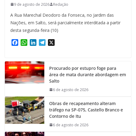
9 de agosto de 2026
Redação
A Rua Marechal Deodoro da Fonseca, no Jardim das
Nações, em Salto, será parcialmente interditada a partir
desta segunda-feira (10)
F
W
L
T
X
a
h
i
e
c
a
n
l
e
t
k
e
Procurado por estupro foge para
b
s
e
g
área de mata durante abordagem em
o
A
d
r
Salto
o
p
I
a
k
p
n
m
6 de agosto de 2026
Obras de recapeamento alteram
tráfego na SP-075, Castello Branco e
Contorno de Itu
6 de agosto de 2026