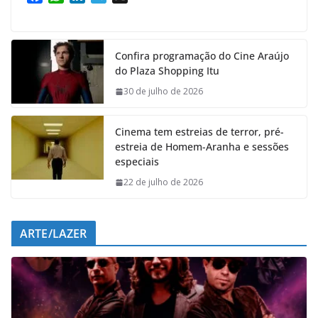
a
h
i
e
c
a
n
l
e
t
k
e
Confira programação do Cine Araújo
b
s
e
g
do Plaza Shopping Itu
o
A
d
r
o
p
I
a
30 de julho de 2026
k
p
n
m
Cinema tem estreias de terror, pré-
estreia de Homem-Aranha e sessões
especiais
22 de julho de 2026
ARTE/LAZER