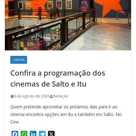
CINEMA
Confira a programação dos
cinemas de Salto e Itu
6 de agosto de 2026
Redação
Quem pretende aproveitar os próximos dias para ir ao
cinema encontra opções em Itu e também em Salto. No
Cine
F
W
L
T
X