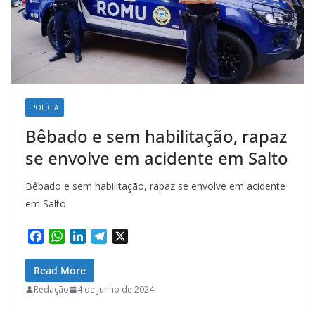
POLÍCIA
Bêbado e sem habilitação, rapaz
se envolve em acidente em Salto
Bêbado e sem habilitação, rapaz se envolve em acidente
em Salto
F
W
L
T
X
a
h
i
e
c
a
n
l
Read More
e
t
k
e
Redação
4 de junho de 2024
b
s
e
g
o
A
d
r