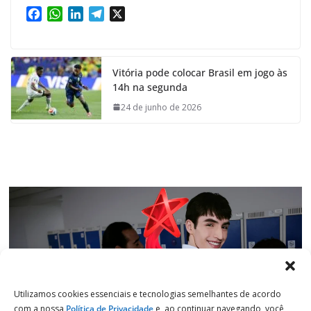
F
W
L
T
X
a
h
i
e
c
a
n
l
e
t
k
e
Vitória pode colocar Brasil em jogo às
b
s
e
g
14h na segunda
o
A
d
r
o
p
I
a
24 de junho de 2026
k
p
n
m
Utilizamos cookies essenciais e tecnologias semelhantes de acordo
com a nossa
Política de Privacidade
e, ao continuar navegando, você