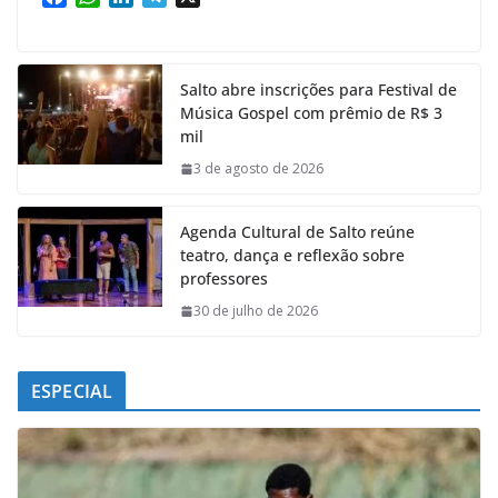
a
h
i
e
c
a
n
l
e
t
k
e
Salto abre inscrições para Festival de
b
s
e
g
Música Gospel com prêmio de R$ 3
o
A
d
r
mil
o
p
I
a
k
p
n
m
3 de agosto de 2026
Agenda Cultural de Salto reúne
teatro, dança e reflexão sobre
professores
30 de julho de 2026
ESPECIAL