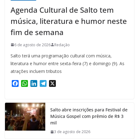
Agenda Cultural de Salto tem
música, literatura e humor neste
fim de semana
6 de agosto de 2026
Redação
Salto terá uma programação cultural com música,
literatura e humor entre sexta-feira (7) e domingo (9). As
atrações incluem tributos
F
W
L
T
X
a
h
i
e
c
a
n
l
e
t
k
e
Salto abre inscrições para Festival de
b
s
e
g
Música Gospel com prêmio de R$ 3
o
A
d
r
mil
o
p
I
a
k
p
n
m
3 de agosto de 2026