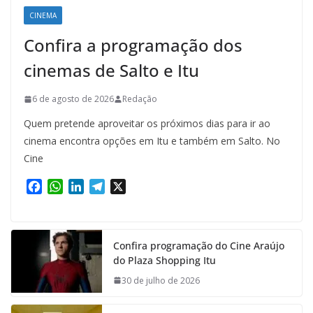
CINEMA
Confira a programação dos
cinemas de Salto e Itu
6 de agosto de 2026
Redação
Quem pretende aproveitar os próximos dias para ir ao
cinema encontra opções em Itu e também em Salto. No
Cine
F
W
L
T
X
a
h
i
e
c
a
n
l
e
t
k
e
Confira programação do Cine Araújo
b
s
e
g
do Plaza Shopping Itu
o
A
d
r
o
p
I
a
30 de julho de 2026
k
p
n
m