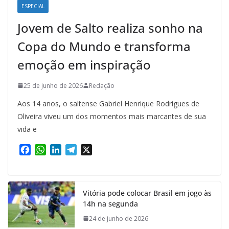
ESPECIAL
Jovem de Salto realiza sonho na
Copa do Mundo e transforma
emoção em inspiração
25 de junho de 2026
Redação
Aos 14 anos, o saltense Gabriel Henrique Rodrigues de
Oliveira viveu um dos momentos mais marcantes de sua
vida e
F
W
L
T
X
a
h
i
e
c
a
n
l
e
t
k
e
Vitória pode colocar Brasil em jogo às
b
s
e
g
14h na segunda
o
A
d
r
o
p
I
a
24 de junho de 2026
k
p
n
m