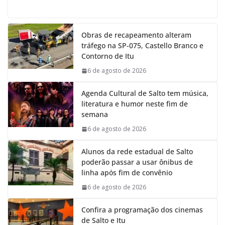
a
h
i
e
c
a
n
l
e
t
k
e
Obras de recapeamento alteram
b
s
e
g
tráfego na SP-075, Castello Branco e
o
A
d
r
Contorno de Itu
o
p
I
a
k
p
n
m
6 de agosto de 2026
Agenda Cultural de Salto tem música,
literatura e humor neste fim de
semana
6 de agosto de 2026
Alunos da rede estadual de Salto
poderão passar a usar ônibus de
linha após fim de convênio
6 de agosto de 2026
Confira a programação dos cinemas
de Salto e Itu