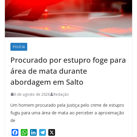
POLÍCIA
Procurado por estupro foge para
área de mata durante
abordagem em Salto
6 de agosto de 2026
Redação
Um homem procurado pela Justiça pelo crime de estupro
fugiu para uma área de mata ao perceber a aproximação
de
F
W
L
T
X