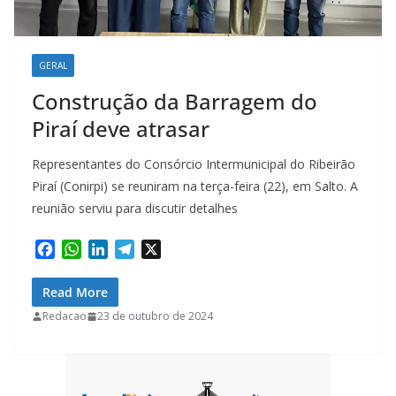
GERAL
Construção da Barragem do
Piraí deve atrasar
Representantes do Consórcio Intermunicipal do Ribeirão
Piraí (Conirpi) se reuniram na terça-feira (22), em Salto. A
reunião serviu para discutir detalhes
F
W
L
T
X
a
h
i
e
c
a
n
l
Read More
e
t
k
e
Redacao
23 de outubro de 2024
b
s
e
g
o
A
d
r
o
p
I
a
k
p
n
m