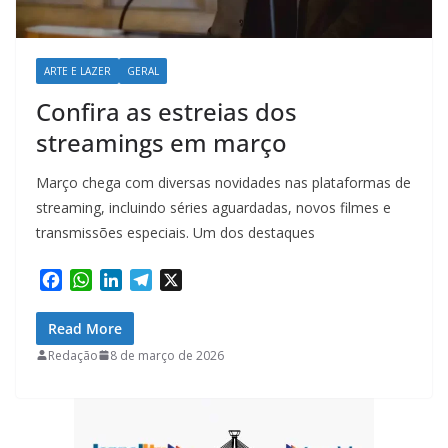
ARTE E LAZER
GERAL
Confira as estreias dos
streamings em março
Março chega com diversas novidades nas plataformas de
streaming, incluindo séries aguardadas, novos filmes e
transmissões especiais. Um dos destaques
F
W
L
T
X
a
h
i
e
c
a
n
l
Read More
e
t
k
e
Redação
8 de março de 2026
b
s
e
g
o
A
d
r
o
p
I
a
k
p
n
m