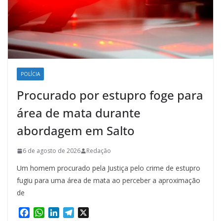
POLÍCIA
Procurado por estupro foge para
área de mata durante
abordagem em Salto
6 de agosto de 2026
Redação
Um homem procurado pela Justiça pelo crime de estupro
fugiu para uma área de mata ao perceber a aproximação
de
F
W
L
T
X