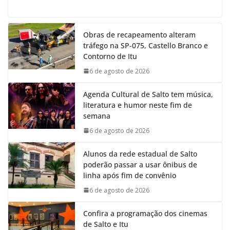
a
h
i
e
c
a
n
l
e
t
k
e
Obras de recapeamento alteram
b
s
e
g
tráfego na SP-075, Castello Branco e
o
A
d
r
Contorno de Itu
o
p
I
a
k
p
n
m
6 de agosto de 2026
Agenda Cultural de Salto tem música,
literatura e humor neste fim de
semana
6 de agosto de 2026
Alunos da rede estadual de Salto
poderão passar a usar ônibus de
linha após fim de convênio
6 de agosto de 2026
Confira a programação dos cinemas
de Salto e Itu