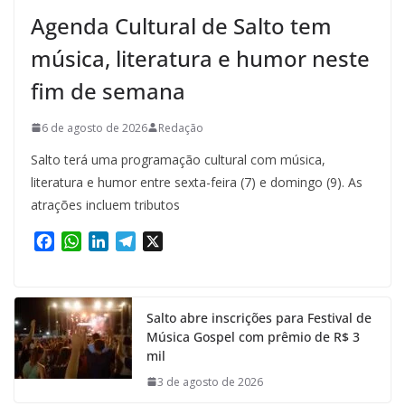
Agenda Cultural de Salto tem
música, literatura e humor neste
fim de semana
6 de agosto de 2026
Redação
Salto terá uma programação cultural com música,
literatura e humor entre sexta-feira (7) e domingo (9). As
atrações incluem tributos
F
W
L
T
X
a
h
i
e
c
a
n
l
e
t
k
e
Salto abre inscrições para Festival de
b
s
e
g
Música Gospel com prêmio de R$ 3
o
A
d
r
mil
o
p
I
a
k
p
n
m
3 de agosto de 2026