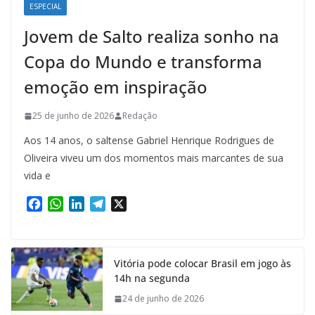
ESPECIAL
Jovem de Salto realiza sonho na
Copa do Mundo e transforma
emoção em inspiração
25 de junho de 2026
Redação
Aos 14 anos, o saltense Gabriel Henrique Rodrigues de
Oliveira viveu um dos momentos mais marcantes de sua
vida e
F
W
L
T
X
a
h
i
e
c
a
n
l
e
t
k
e
Vitória pode colocar Brasil em jogo às
b
s
e
g
14h na segunda
o
A
d
r
o
p
I
a
24 de junho de 2026
k
p
n
m