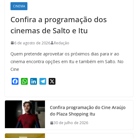
CINEMA
Confira a programação dos
cinemas de Salto e Itu
6 de agosto de 2026
Redação
Quem pretende aproveitar os próximos dias para ir ao
cinema encontra opções em Itu e também em Salto. No
Cine
F
W
L
T
X
a
h
i
e
c
a
n
l
e
t
k
e
Confira programação do Cine Araújo
b
s
e
g
do Plaza Shopping Itu
o
A
d
r
o
p
I
a
30 de julho de 2026
k
p
n
m