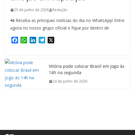
25 de junho de 2026
Redação
📲 Receba as principais notícias do dia no WhatsApp! Entre
agora no nosso grupo oficial e fique por dentro de
F
W
L
T
X
a
h
i
e
c
a
n
l
e
t
k
e
b
s
e
g
Vitória pode colocar Brasil em jogo às
14h na segunda
o
A
d
r
o
p
I
a
24 de junho de 2026
k
p
n
m