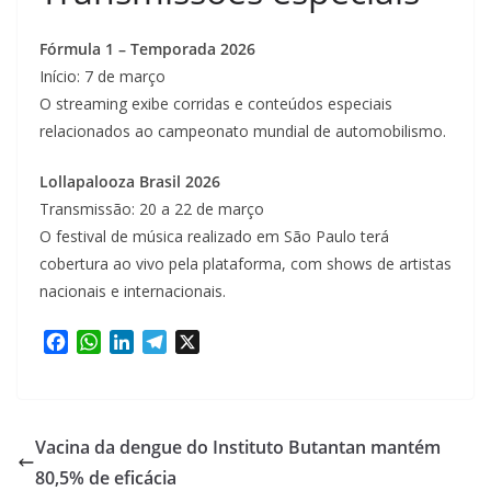
Fórmula 1 – Temporada 2026
Início: 7 de março
O streaming exibe corridas e conteúdos especiais
relacionados ao campeonato mundial de automobilismo.
Lollapalooza Brasil 2026
Transmissão: 20 a 22 de março
O festival de música realizado em São Paulo terá
cobertura ao vivo pela plataforma, com shows de artistas
nacionais e internacionais.
F
W
L
T
X
a
h
i
e
c
a
n
l
e
t
k
e
b
s
e
g
Vacina da dengue do Instituto Butantan mantém
o
A
d
r
80,5% de eficácia
o
p
I
a