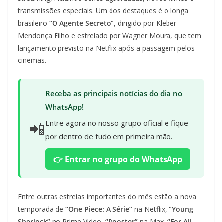
transmissões especiais. Um dos destaques é o longa
brasileiro
“O Agente Secreto”
, dirigido por Kleber
Mendonça Filho e estrelado por Wagner Moura, que tem
lançamento previsto na Netflix após a passagem pelos
cinemas.
Receba as principais notícias do dia no
WhatsApp!
📲
Entre agora no nosso grupo oficial e fique
por dentro de tudo em primeira mão.
👉 Entrar no grupo do WhatsApp
Entre outras estreias importantes do mês estão a nova
temporada de
“One Piece: A Série”
na Netflix,
“Young
Sherlock”
no Prime Video,
“Rooster”
na Max,
“For All