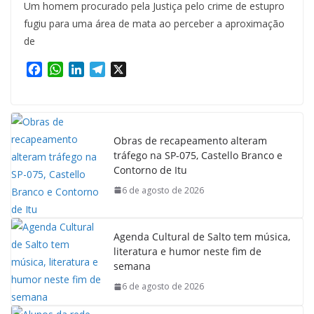
Um homem procurado pela Justiça pelo crime de estupro
fugiu para uma área de mata ao perceber a aproximação
de
F
W
L
T
X
a
h
i
e
c
a
n
l
e
t
k
e
b
s
e
g
Obras de recapeamento alteram
o
A
d
r
tráfego na SP-075, Castello Branco e
o
p
I
a
Contorno de Itu
k
p
n
m
6 de agosto de 2026
Agenda Cultural de Salto tem música,
literatura e humor neste fim de
semana
6 de agosto de 2026