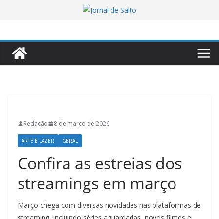
Pular
para
o
conteúdo
Redação
8 de março de 2026
ARTE E LAZER
GERAL
Confira as estreias dos
streamings em março
Março chega com diversas novidades nas plataformas de
streaming, incluindo séries aguardadas, novos filmes e