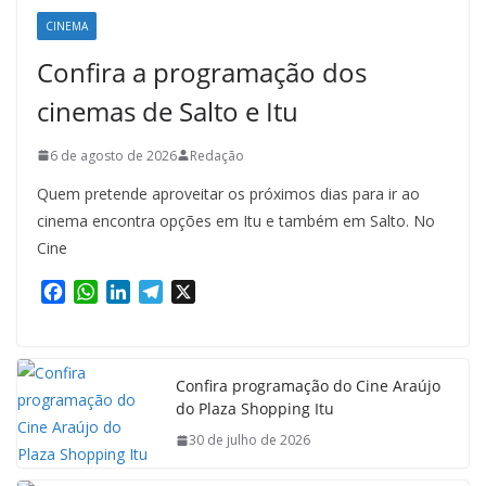
CINEMA
Confira a programação dos
cinemas de Salto e Itu
6 de agosto de 2026
Redação
Quem pretende aproveitar os próximos dias para ir ao
cinema encontra opções em Itu e também em Salto. No
Cine
F
W
L
T
X
a
h
i
e
c
a
n
l
e
t
k
e
b
s
e
g
Confira programação do Cine Araújo
do Plaza Shopping Itu
o
A
d
r
o
p
I
a
30 de julho de 2026
k
p
n
m