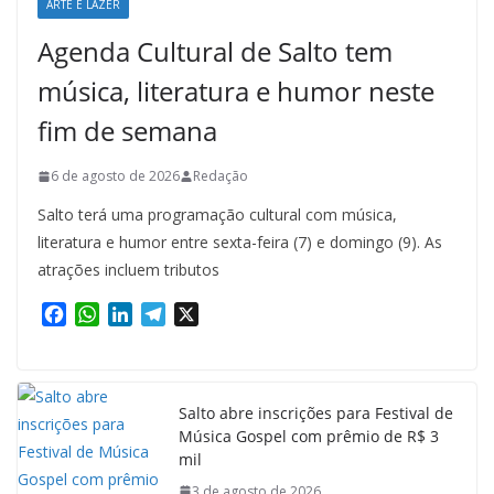
ARTE E LAZER
Agenda Cultural de Salto tem
música, literatura e humor neste
fim de semana
6 de agosto de 2026
Redação
Salto terá uma programação cultural com música,
literatura e humor entre sexta-feira (7) e domingo (9). As
atrações incluem tributos
F
W
L
T
X
a
h
i
e
c
a
n
l
e
t
k
e
b
s
e
g
Salto abre inscrições para Festival de
o
A
d
r
Música Gospel com prêmio de R$ 3
o
p
I
a
mil
k
p
n
m
3 de agosto de 2026