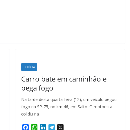
POLÍCIA
Carro bate em caminhão e
pega fogo
Na tarde desta quarta-feira (12), um veículo pegou
fogo na SP-75, no km 46, em Salto. O motorista
colidiu na
F
W
L
T
X