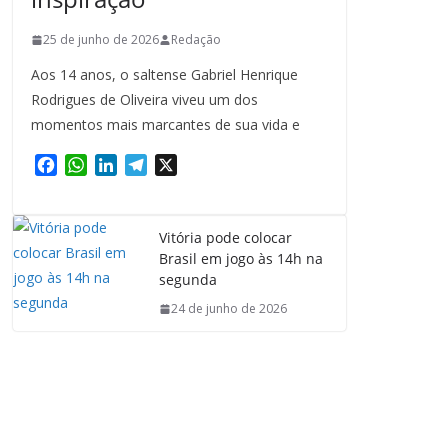
25 de junho de 2026
Redação
Aos 14 anos, o saltense Gabriel Henrique
Rodrigues de Oliveira viveu um dos
momentos mais marcantes de sua vida e
F
W
L
T
X
a
h
i
e
c
a
n
l
e
t
k
e
Vitória pode colocar
b
s
e
g
Brasil em jogo às 14h na
o
A
d
r
segunda
o
p
I
a
24 de junho de 2026
k
p
n
m