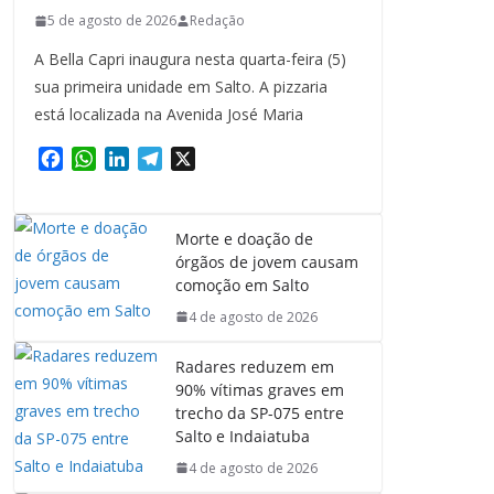
5 de agosto de 2026
Redação
A Bella Capri inaugura nesta quarta-feira (5)
sua primeira unidade em Salto. A pizzaria
está localizada na Avenida José Maria
F
W
L
T
X
a
h
i
e
c
a
n
l
e
t
k
e
Morte e doação de
b
s
e
g
órgãos de jovem causam
o
A
d
r
comoção em Salto
o
p
I
a
4 de agosto de 2026
k
p
n
m
Radares reduzem em
90% vítimas graves em
trecho da SP-075 entre
Salto e Indaiatuba
4 de agosto de 2026