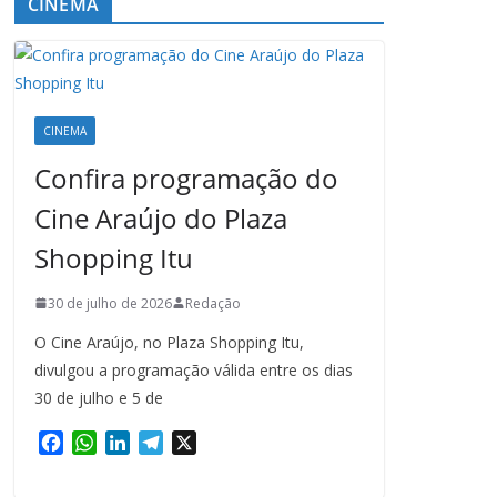
CINEMA
CINEMA
Confira programação do
Cine Araújo do Plaza
Shopping Itu
30 de julho de 2026
Redação
O Cine Araújo, no Plaza Shopping Itu,
divulgou a programação válida entre os dias
30 de julho e 5 de
F
W
L
T
X
a
h
i
e
c
a
n
l