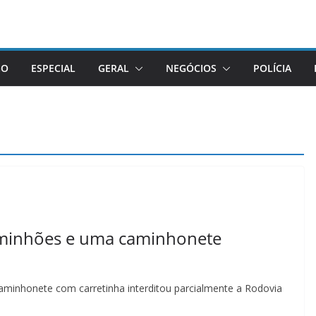
GO
ESPECIAL
GERAL
NEGÓCIOS
POLÍCIA
aminhões e uma caminhonete
minhonete com carretinha interditou parcialmente a Rodovia