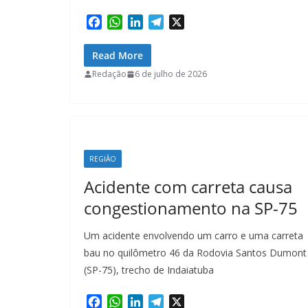
F
W
L
T
X
a
h
i
e
c
a
n
l
Read More
e
t
k
e
Redação
6 de julho de 2026
b
s
e
g
o
A
d
r
o
p
I
a
k
p
n
m
REGIÃO
Acidente com carreta causa
congestionamento na SP-75
Um acidente envolvendo um carro e uma carreta
bau no quilômetro 46 da Rodovia Santos Dumont
(SP-75), trecho de Indaiatuba
F
W
L
T
X