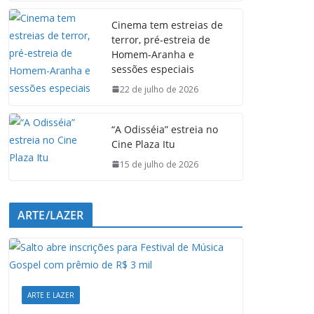
e
t
k
e
Cinema tem estreias de
b
s
e
g
terror, pré-estreia de
o
A
d
r
Homem-Aranha e
o
p
I
a
sessões especiais
k
p
n
m
22 de julho de 2026
“A Odisséia” estreia no
Cine Plaza Itu
15 de julho de 2026
ARTE/LAZER
ARTE E LAZER