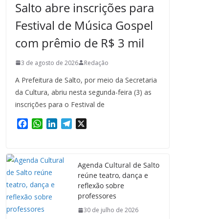
Salto abre inscrições para
Festival de Música Gospel
com prêmio de R$ 3 mil
3 de agosto de 2026
Redação
A Prefeitura de Salto, por meio da Secretaria
da Cultura, abriu nesta segunda-feira (3) as
inscrições para o Festival de
F
W
L
T
X
a
h
i
e
c
a
n
l
e
t
k
e
Agenda Cultural de Salto
b
s
e
g
reúne teatro, dança e
o
A
d
r
reflexão sobre
o
p
I
a
professores
k
p
n
m
30 de julho de 2026