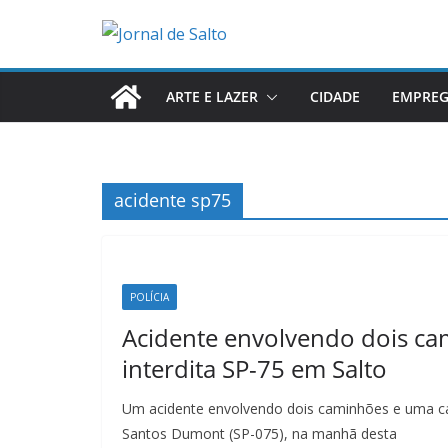
Pular
para
o
conteúdo
ARTE E LAZER
CIDADE
EMPRE
acidente sp75
POLÍCIA
Acidente envolvendo dois c
interdita SP-75 em Salto
Um acidente envolvendo dois caminhões e uma ca
Santos Dumont (SP-075), na manhã desta