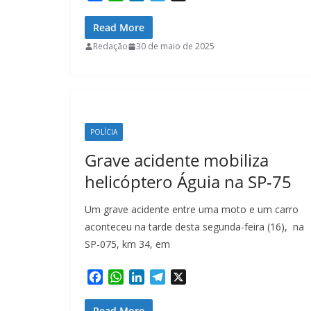
a
h
i
e
c
a
n
l
Read More
e
t
k
e
Redação
30 de maio de 2025
b
s
e
g
o
A
d
r
o
p
I
a
k
p
n
m
POLÍCIA
Grave acidente mobiliza
helicóptero Águia na SP-75
Um grave acidente entre uma moto e um carro
aconteceu na tarde desta segunda-feira (16), na
SP-075, km 34, em
F
W
L
T
X
a
h
i
e
c
a
n
l
Read More