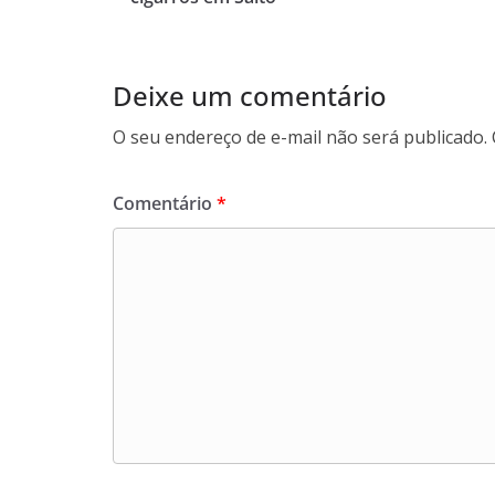
o
p
I
a
k
p
n
m
Deixe um comentário
O seu endereço de e-mail não será publicado.
Comentário
*