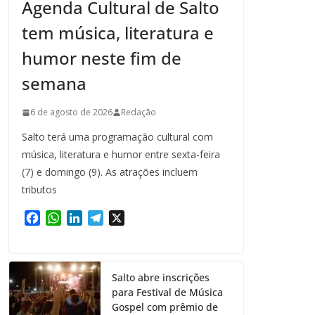
Agenda Cultural de Salto
tem música, literatura e
humor neste fim de
semana
6 de agosto de 2026
Redação
Salto terá uma programação cultural com
música, literatura e humor entre sexta-feira
(7) e domingo (9). As atrações incluem
tributos
F
W
L
T
X
a
h
i
e
c
a
n
l
e
t
k
e
Salto abre inscrições
b
s
e
g
para Festival de Música
o
A
d
r
Gospel com prêmio de
o
p
I
a