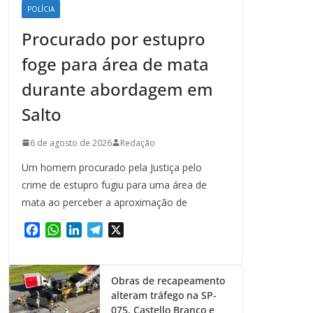
POLÍCIA
Procurado por estupro
foge para área de mata
durante abordagem em
Salto
6 de agosto de 2026
Redação
Um homem procurado pela Justiça pelo
crime de estupro fugiu para uma área de
mata ao perceber a aproximação de
F
W
L
T
X
a
h
i
e
c
a
n
l
e
t
k
e
Obras de recapeamento
b
s
e
g
alteram tráfego na SP-
o
A
d
r
075, Castello Branco e