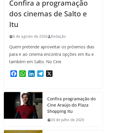
Confira a programação
dos cinemas de Salto e
Itu
6 de agosto de 2026
Redação
Quem pretende aproveitar os próximos dias
para ir ao cinema encontra opções em Itu e
também em Salto. No Cine
F
W
L
T
X
a
h
i
e
c
a
n
l
e
t
k
e
Confira programação do
b
s
e
g
Cine Araújo do Plaza
o
A
d
r
Shopping Itu
o
p
I
a
k
p
n
m
30 de julho de 2026