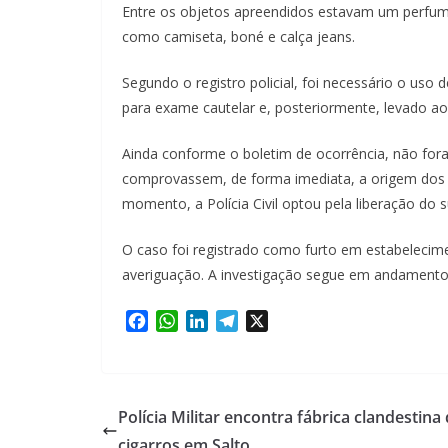
Entre os objetos apreendidos estavam um perfume,
como camiseta, boné e calça jeans.
Segundo o registro policial, foi necessário o us
para exame cautelar e, posteriormente, levado ao P
Ainda conforme o boletim de ocorrência, não fo
comprovassem, de forma imediata, a origem dos p
momento, a Polícia Civil optou pela liberação do s
O caso foi registrado como furto em estabelecim
averiguação. A investigação segue em andamento
F
W
L
T
X
a
h
i
e
c
a
n
l
e
t
k
e
b
s
e
g
Polícia Militar encontra fábrica clandestina
o
A
d
r
cigarros em Salto