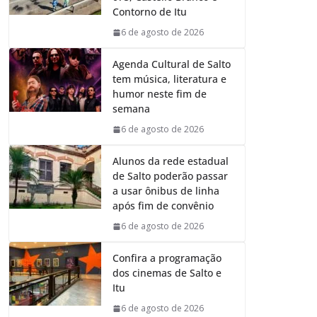
o
p
I
a
Contorno de Itu
k
p
n
m
6 de agosto de 2026
Agenda Cultural de Salto
tem música, literatura e
humor neste fim de
semana
6 de agosto de 2026
Alunos da rede estadual
de Salto poderão passar
a usar ônibus de linha
após fim de convênio
6 de agosto de 2026
Confira a programação
dos cinemas de Salto e
Itu
6 de agosto de 2026