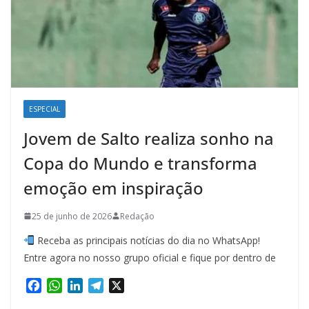
ESPECIAL
Jovem de Salto realiza sonho na
Copa do Mundo e transforma
emoção em inspiração
25 de junho de 2026
Redação
Receba as principais notícias do dia no WhatsApp!
Entre agora no nosso grupo oficial e fique por dentro de
F
W
L
T
X
a
h
i
e