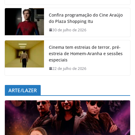
c
a
n
l
e
t
k
e
Confira programação do Cine Araújo
b
s
e
g
do Plaza Shopping Itu
o
A
d
r
o
p
I
a
30 de julho de 2026
k
p
n
m
Cinema tem estreias de terror, pré-
estreia de Homem-Aranha e sessões
especiais
22 de julho de 2026
ARTE/LAZER