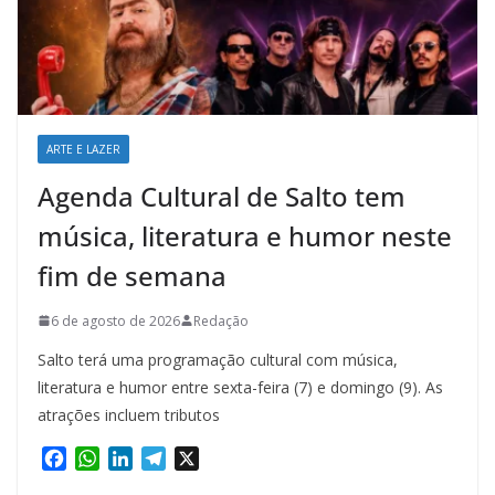
ARTE E LAZER
Agenda Cultural de Salto tem
música, literatura e humor neste
fim de semana
6 de agosto de 2026
Redação
Salto terá uma programação cultural com música,
literatura e humor entre sexta-feira (7) e domingo (9). As
atrações incluem tributos
F
W
L
T
X
a
h
i
e