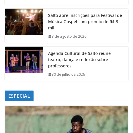
c
a
n
l
e
t
k
e
Salto abre inscrições para Festival de
b
s
e
g
Música Gospel com prêmio de R$ 3
o
A
d
r
mil
o
p
I
a
k
p
n
m
3 de agosto de 2026
Agenda Cultural de Salto reúne
teatro, dança e reflexão sobre
professores
30 de julho de 2026
ESPECIAL