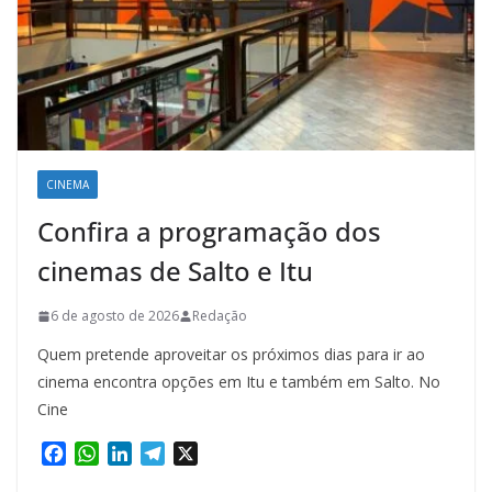
CINEMA
Confira a programação dos
cinemas de Salto e Itu
6 de agosto de 2026
Redação
Quem pretende aproveitar os próximos dias para ir ao
cinema encontra opções em Itu e também em Salto. No
Cine
F
W
L
T
X
a
h
i
e