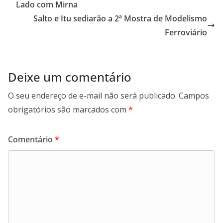
Lado com Mirna
o
p
I
a
Salto e Itu sediarão a 2ª Mostra de Modelismo
k
p
n
m
Ferroviário
Deixe um comentário
O seu endereço de e-mail não será publicado.
Campos
obrigatórios são marcados com
*
Comentário
*