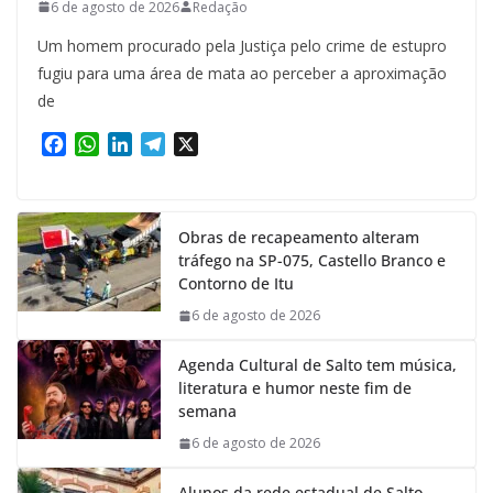
6 de agosto de 2026
Redação
Um homem procurado pela Justiça pelo crime de estupro
fugiu para uma área de mata ao perceber a aproximação
de
F
W
L
T
X
a
h
i
e
c
a
n
l
e
t
k
e
Obras de recapeamento alteram
b
s
e
g
tráfego na SP-075, Castello Branco e
o
A
d
r
Contorno de Itu
o
p
I
a
k
p
n
m
6 de agosto de 2026
Agenda Cultural de Salto tem música,
literatura e humor neste fim de
semana
6 de agosto de 2026
Alunos da rede estadual de Salto