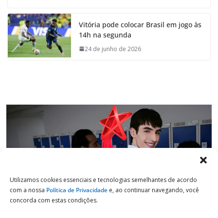
c
a
n
l
e
t
k
e
Vitória pode colocar Brasil em jogo às
b
s
e
g
14h na segunda
o
A
d
r
o
p
I
a
24 de junho de 2026
k
p
n
m
Utilizamos cookies essenciais e tecnologias semelhantes de acordo
com a nossa
Política de Privacidade
e, ao continuar navegando, você
concorda com estas condições.