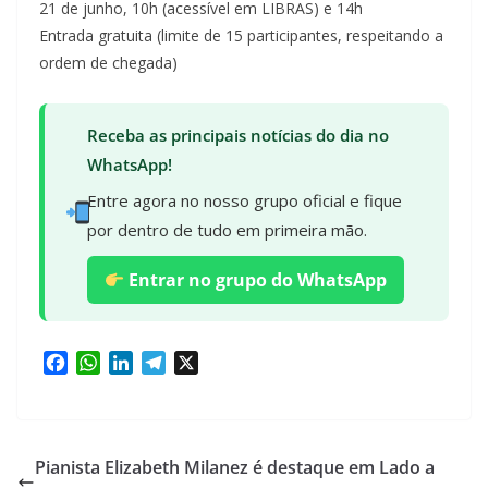
21 de junho, 10h (acessível em LIBRAS) e 14h
Entrada gratuita (limite de 15 participantes, respeitando a
ordem de chegada)
Receba as principais notícias do dia no
WhatsApp!
Entre agora no nosso grupo oficial e fique
por dentro de tudo em primeira mão.
Entrar no grupo do WhatsApp
F
W
L
T
X
a
h
i
e
c
a
n
l
e
t
k
e
b
s
e
g
Pianista Elizabeth Milanez é destaque em Lado a
o
A
d
r