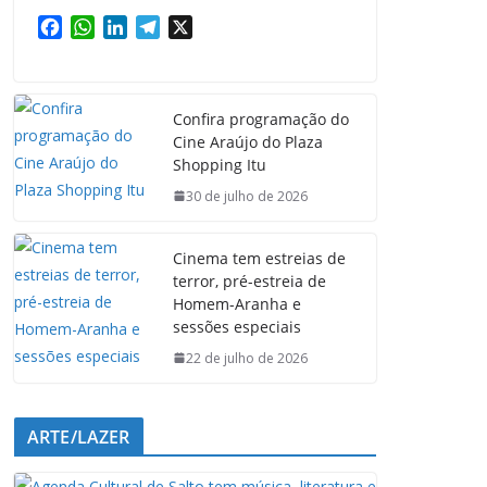
F
W
L
T
X
a
h
i
e
c
a
n
l
e
t
k
e
Confira programação do
b
s
e
g
Cine Araújo do Plaza
o
A
d
r
Shopping Itu
o
p
I
a
k
p
n
m
30 de julho de 2026
Cinema tem estreias de
terror, pré-estreia de
Homem-Aranha e
sessões especiais
22 de julho de 2026
ARTE/LAZER