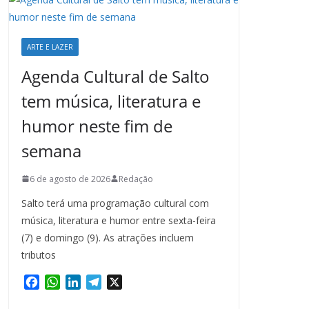
ARTE E LAZER
Agenda Cultural de Salto
tem música, literatura e
humor neste fim de
semana
6 de agosto de 2026
Redação
Salto terá uma programação cultural com
música, literatura e humor entre sexta-feira
(7) e domingo (9). As atrações incluem
tributos
F
W
L
T
X
a
h
i
e