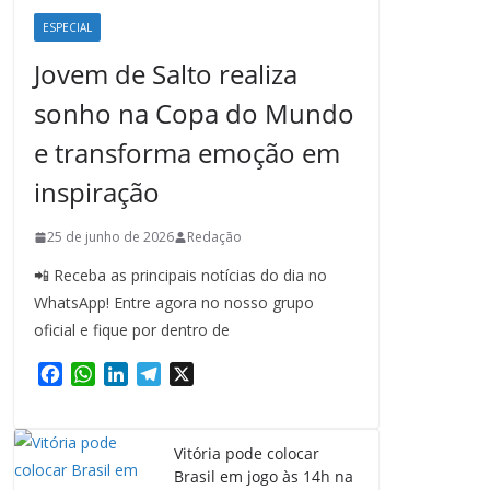
ESPECIAL
Jovem de Salto realiza
sonho na Copa do Mundo
e transforma emoção em
inspiração
25 de junho de 2026
Redação
📲 Receba as principais notícias do dia no
WhatsApp! Entre agora no nosso grupo
oficial e fique por dentro de
F
W
L
T
X
a
h
i
e
c
a
n
l
e
t
k
e
Vitória pode colocar
b
s
e
g
Brasil em jogo às 14h na