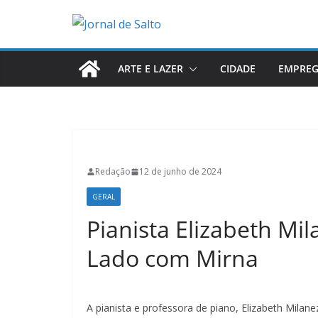
Pular
para
o
conteúdo
ARTE E LAZER
CIDADE
EMPRE
Redação
12 de junho de 2024
GERAL
Pianista Elizabeth Mi
Lado com Mirna
A pianista e professora de piano, Elizabeth Milan