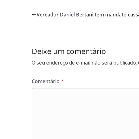
e
t
k
e
b
s
e
g
Vereador Daniel Bertani tem mandato cas
o
A
d
r
o
p
I
a
k
p
n
m
Deixe um comentário
O seu endereço de e-mail não será publicado.
Comentário
*