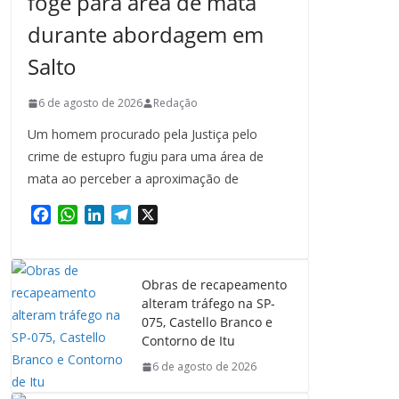
foge para área de mata
durante abordagem em
Salto
6 de agosto de 2026
Redação
Um homem procurado pela Justiça pelo
crime de estupro fugiu para uma área de
mata ao perceber a aproximação de
F
W
L
T
X
a
h
i
e
c
a
n
l
e
t
k
e
Obras de recapeamento
b
s
e
g
alteram tráfego na SP-
o
A
d
r
075, Castello Branco e
o
p
I
a
Contorno de Itu
k
p
n
m
6 de agosto de 2026