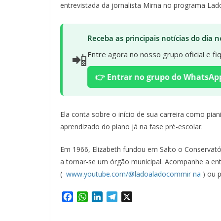
entrevistada da jornalista Mirna no programa La
Receba as principais notícias do dia
📲
Entre agora no nosso grupo oficial e f
👉 Entrar no grupo do WhatsAp
Ela conta sobre o início de sua carreira como pian
aprendizado do piano já na fase pré-escolar.
Em 1966, Elizabeth fundou em Salto o Conservatóri
a tornar-se um órgão municipal. Acompanhe a ent
(
www.youtube.com/@ladoaladocommir na
) ou p
F
W
L
T
X
a
h
i
e
c
a
n
l