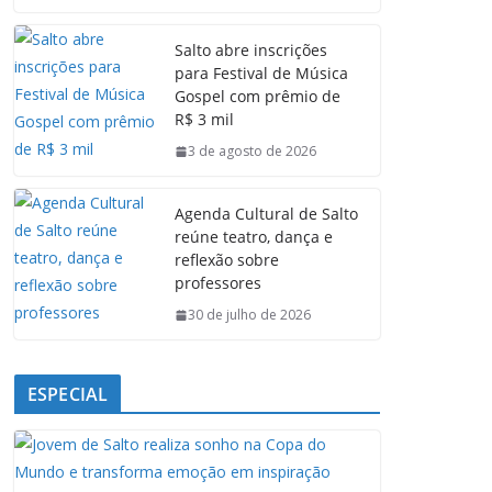
c
a
n
l
e
t
k
e
Salto abre inscrições
b
s
e
g
para Festival de Música
o
A
d
r
Gospel com prêmio de
o
p
I
a
R$ 3 mil
k
p
n
m
3 de agosto de 2026
Agenda Cultural de Salto
reúne teatro, dança e
reflexão sobre
professores
30 de julho de 2026
ESPECIAL