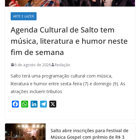
ARTE E LAZER
Agenda Cultural de Salto tem
música, literatura e humor neste
fim de semana
6 de agosto de 2026
Redação
Salto terá uma programação cultural com música,
literatura e humor entre sexta-feira (7) e domingo (9). As
atrações incluem tributos
F
W
L
T
X
a
h
i
e
c
a
n
l
e
t
k
e
Salto abre inscrições para Festival de
b
s
e
g
Música Gospel com prêmio de R$ 3
o
A
d
r