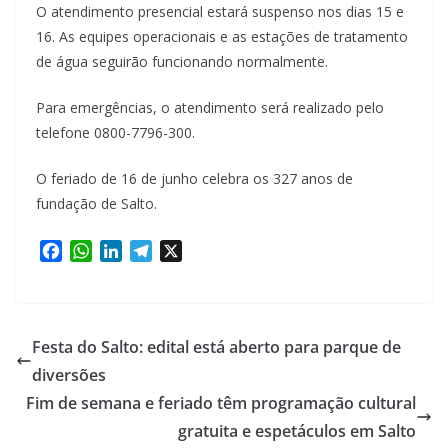
O atendimento presencial estará suspenso nos dias 15 e
16. As equipes operacionais e as estações de tratamento
de água seguirão funcionando normalmente.
Para emergências, o atendimento será realizado pelo
telefone 0800-7796-300.
O feriado de 16 de junho celebra os 327 anos de
fundação de Salto.
F
W
L
T
X
a
h
i
e
c
a
n
l
e
t
k
e
b
s
e
g
Festa do Salto: edital está aberto para parque de
o
A
d
r
diversões
o
p
I
a
Fim de semana e feriado têm programação cultural
k
p
n
m
gratuita e espetáculos em Salto