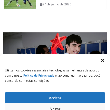
o
p
I
a
24 de junho de 2026
k
p
n
m
Utilizamos cookies essenciais e tecnologias semelhantes de acordo
com a nossa
Política de Privacidade
e, ao continuar navegando, você
concorda com estas condições.
Aceitar
Copyright © 2026
Jornal de Salto
. Todos os direitos reservados.
Negar