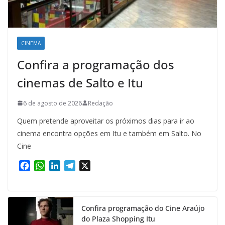
CINEMA
Confira a programação dos
cinemas de Salto e Itu
6 de agosto de 2026
Redação
Quem pretende aproveitar os próximos dias para ir ao
cinema encontra opções em Itu e também em Salto. No
Cine
F
W
L
T
X
a
h
i
e
c
a
n
l
e
t
k
e
Confira programação do Cine Araújo
b
s
e
g
do Plaza Shopping Itu
o
A
d
r