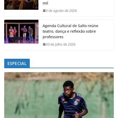
mil
o
p
I
a
k
p
n
m
3 de agosto de 2026
Agenda Cultural de Salto reúne
teatro, dança e reflexão sobre
professores
30 de julho de 2026
ESPECIAL