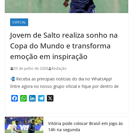
ESPECIAL
Jovem de Salto realiza sonho na
Copa do Mundo e transforma
emoção em inspiração
25 de junho de 2026
Redação
Receba as principais notícias do dia no WhatsApp!
Entre agora no nosso grupo oficial e fique por dentro de
F
W
L
T
X
a
h
i
e
c
a
n
l
e
t
k
e
Vitória pode colocar Brasil em jogo às
b
s
e
g
14h na segunda
o
A
d
r