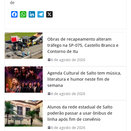
de
F
W
L
T
X
a
h
i
e
c
a
n
l
e
t
k
e
Obras de recapeamento alteram
b
s
e
g
tráfego na SP-075, Castello Branco e
o
A
d
r
Contorno de Itu
o
p
I
a
k
p
n
m
6 de agosto de 2026
Agenda Cultural de Salto tem música,
literatura e humor neste fim de
semana
6 de agosto de 2026
Alunos da rede estadual de Salto
poderão passar a usar ônibus de
linha após fim de convênio
6 de agosto de 2026