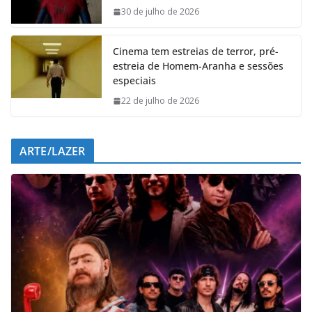
o
p
I
a
30 de julho de 2026
k
p
n
m
Cinema tem estreias de terror, pré-
estreia de Homem-Aranha e sessões
especiais
22 de julho de 2026
ARTE/LAZER