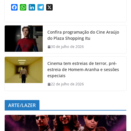
F
W
L
T
X
a
h
i
e
c
a
n
l
e
t
k
e
Confira programação do Cine Araújo
b
s
e
g
do Plaza Shopping Itu
o
A
d
r
o
p
I
a
30 de julho de 2026
k
p
n
m
Cinema tem estreias de terror, pré-
estreia de Homem-Aranha e sessões
especiais
22 de julho de 2026
ARTE/LAZER