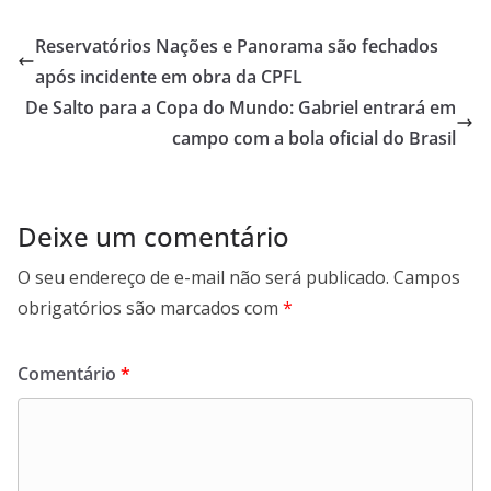
e
t
k
e
b
s
e
g
Reservatórios Nações e Panorama são fechados
o
A
d
r
após incidente em obra da CPFL
o
p
I
a
De Salto para a Copa do Mundo: Gabriel entrará em
k
p
n
m
campo com a bola oficial do Brasil
Deixe um comentário
O seu endereço de e-mail não será publicado.
Campos
obrigatórios são marcados com
*
Comentário
*