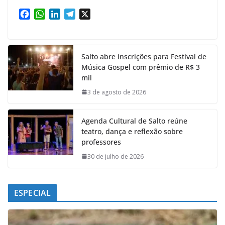
F
W
L
T
X
a
h
i
e
c
a
n
l
e
t
k
e
Salto abre inscrições para Festival de
b
s
e
g
Música Gospel com prêmio de R$ 3
o
A
d
r
mil
o
p
I
a
k
p
n
m
3 de agosto de 2026
Agenda Cultural de Salto reúne
teatro, dança e reflexão sobre
professores
30 de julho de 2026
ESPECIAL