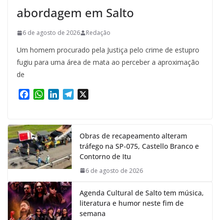
abordagem em Salto
6 de agosto de 2026
Redação
Um homem procurado pela Justiça pelo crime de estupro
fugiu para uma área de mata ao perceber a aproximação
de
F
W
L
T
X
a
h
i
e
c
a
n
l
e
t
k
e
Obras de recapeamento alteram
b
s
e
g
tráfego na SP-075, Castello Branco e
o
A
d
r
Contorno de Itu
o
p
I
a
k
p
n
m
6 de agosto de 2026
Agenda Cultural de Salto tem música,
literatura e humor neste fim de
semana