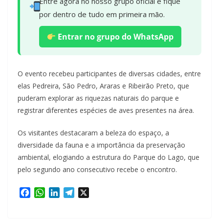
Entre agora no nosso grupo oficial e fique
por dentro de tudo em primeira mão.
Entrar no grupo do WhatsApp
O evento recebeu participantes de diversas cidades, entre
elas Pedreira, São Pedro, Araras e Ribeirão Preto, que
puderam explorar as riquezas naturais do parque e
registrar diferentes espécies de aves presentes na área.
Os visitantes destacaram a beleza do espaço, a
diversidade da fauna e a importância da preservação
ambiental, elogiando a estrutura do Parque do Lago, que
pelo segundo ano consecutivo recebe o encontro.
F
W
L
T
X
a
h
i
e
c
a
n
l