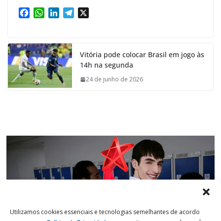
F
W
L
T
X
a
h
i
e
c
a
n
l
e
t
k
e
Vitória pode colocar Brasil em jogo às
b
s
e
g
14h na segunda
o
A
d
r
o
p
I
a
24 de junho de 2026
k
p
n
m
Utilizamos cookies essenciais e tecnologias semelhantes de acordo