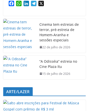
F
W
L
T
X
a
h
i
e
c
a
n
l
e
t
k
e
Cinema tem estreias de
b
s
e
g
terror, pré-estreia de
o
A
d
r
Homem-Aranha e
o
p
I
a
sessões especiais
k
p
n
m
22 de julho de 2026
“A Odisséia” estreia no
Cine Plaza Itu
15 de julho de 2026
ARTE/LAZER