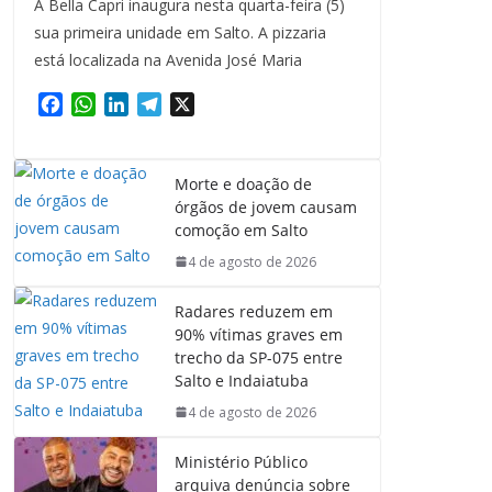
A Bella Capri inaugura nesta quarta-feira (5)
sua primeira unidade em Salto. A pizzaria
está localizada na Avenida José Maria
F
W
L
T
X
a
h
i
e
c
a
n
l
e
t
k
e
Morte e doação de
b
s
e
g
órgãos de jovem causam
o
A
d
r
comoção em Salto
o
p
I
a
4 de agosto de 2026
k
p
n
m
Radares reduzem em
90% vítimas graves em
trecho da SP-075 entre
Salto e Indaiatuba
4 de agosto de 2026
Ministério Público
arquiva denúncia sobre