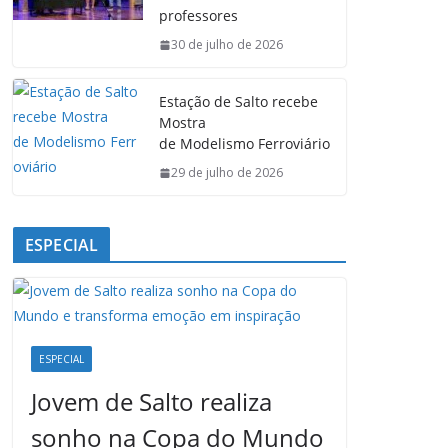
o
p
I
a
professores
k
p
n
m
30 de julho de 2026
Estação de Salto recebe
Mostra
de Modelismo Ferroviário
29 de julho de 2026
ESPECIAL
ESPECIAL
Jovem de Salto realiza
sonho na Copa do Mundo