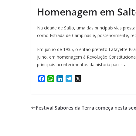
Homenagem em Salt
Na cidade de Salto, uma das principais vias prest
como Estrada de Campinas e, posteriormente, r
Em junho de 1935, o então prefeito Lafayette Bra
Julho, em homenagem à Revolução Constitucional
principais acontecimentos da história paulista.
F
W
L
T
X
a
h
i
e
c
a
n
l
e
t
k
e
b
s
e
g
Festival Sabores da Terra começa nesta se
o
A
d
r
o
p
I
a
k
p
n
m