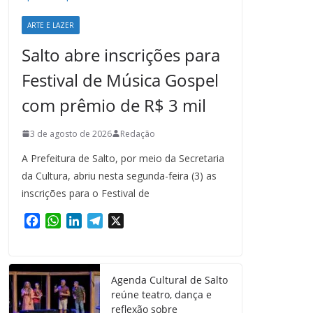
ARTE E LAZER
Salto abre inscrições para
Festival de Música Gospel
com prêmio de R$ 3 mil
3 de agosto de 2026
Redação
A Prefeitura de Salto, por meio da Secretaria
da Cultura, abriu nesta segunda-feira (3) as
inscrições para o Festival de
F
W
L
T
X
a
h
i
e
c
a
n
l
e
t
k
e
Agenda Cultural de Salto
b
s
e
g
reúne teatro, dança e
o
A
d
r
reflexão sobre